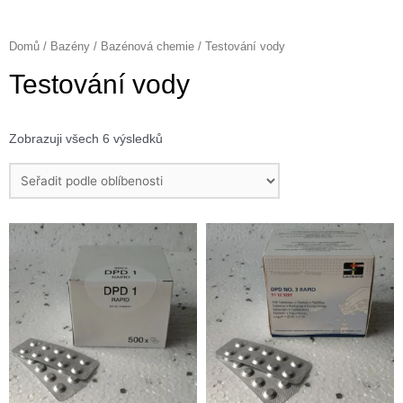
Přeskočit
na
Domů
/
Bazény
/
Bazénová chemie
/ Testování vody
obsah
Testování vody
Zobrazuji všech 6 výsledků