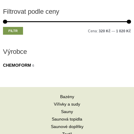
Filtrovat podle ceny
M
M
FILTR
Cena:
320 Kč
—
1 020 Kč
i
a
n
x
Výrobce
i
i
m
m
CHEMOFORM
6
á
á
l
l
n
n
Bazény
í
í
Vířivky a sudy
c
c
Sauny
e
e
Saunová topidla
n
n
Saunové doplňky
a
a