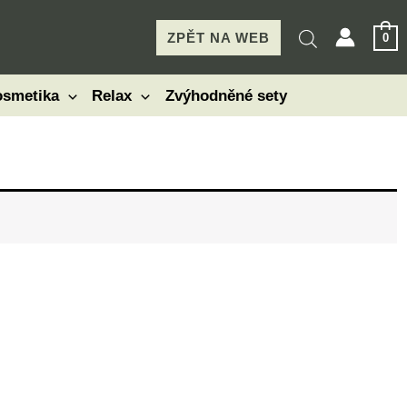
ZPĚT NA WEB
0
smetika
Relax
Zvýhodněné sety