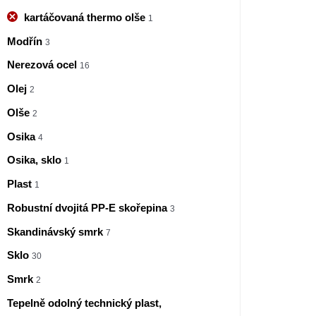
kartáčovaná thermo olše
1
Modřín
3
Nerezová ocel
16
Olej
2
Olše
2
Osika
4
Osika, sklo
1
Plast
1
Robustní dvojitá PP-E skořepina
3
Skandinávský smrk
7
Sklo
30
Smrk
2
Tepelně odolný technický plast,