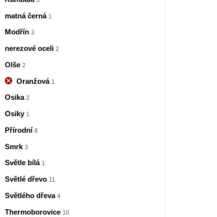
matná černá
1
Modřín
3
nerezové oceli
2
Olše
2
Oranžová
1
Osika
2
Osiky
1
Přírodní
8
Smrk
3
Světle bílá
1
Světlé dřevo
11
Světlého dřeva
4
Thermoborovice
10