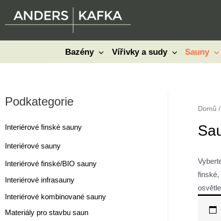
Přeskočit
na
obsah
Bazény
Vířivky a sudy
Sauny
Podkategorie
Domů
/
Sa
Interiérové finské sauny
Interiérové sauny
Vybert
Interiérové finské/BIO sauny
finské,
Interiérové infrasauny
osvětle
Interiérové kombinované sauny
Materiály pro stavbu saun