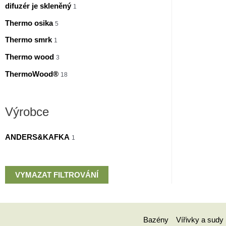
difuzér je skleněný
1
Thermo osika
5
Thermo smrk
1
Thermo wood
3
ThermoWood®
18
Výrobce
ANDERS&KAFKA
1
VYMAZAT FILTROVÁNÍ
Bazény
Vířivky a sudy