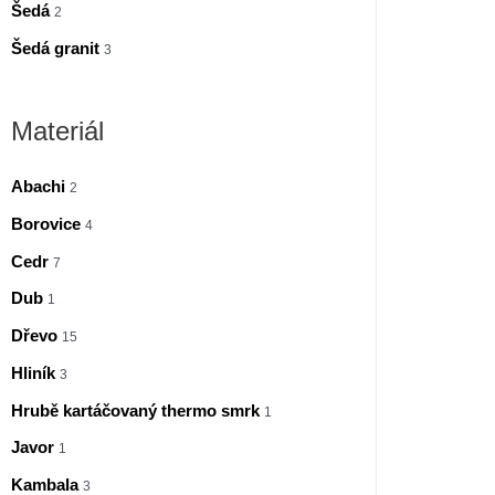
Šedá
2
Šedá granit
3
Materiál
Abachi
2
Borovice
4
Cedr
7
Dub
1
Dřevo
15
Hliník
3
Hrubě kartáčovaný thermo smrk
1
Javor
1
Kambala
3