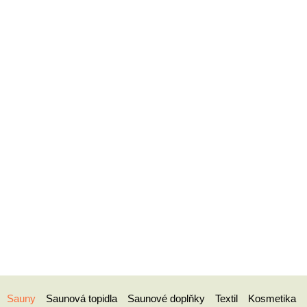
Sauny
Saunová topidla
Saunové doplňky
Textil
Kosmetika