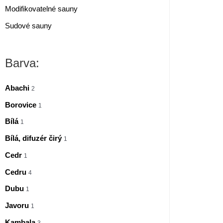
Modifikovatelné sauny
Sudové sauny
Barva:
Abachi
2
Borovice
1
Bílá
1
Bílá, difuzér čirý
1
Cedr
1
Cedru
4
Dubu
1
Javoru
1
Kambala
3