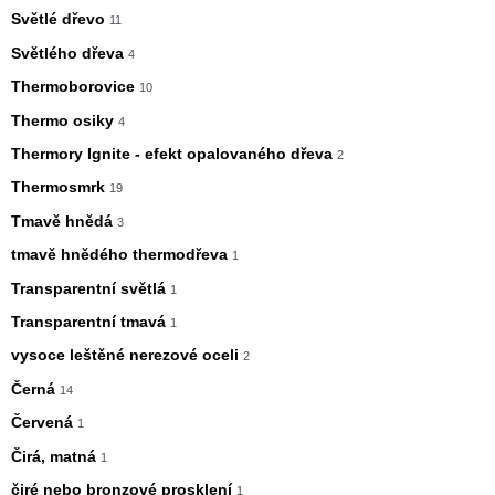
Světlé dřevo
11
Světlého dřeva
4
Thermoborovice
10
Thermo osiky
4
Thermory Ignite - efekt opalovaného dřeva
2
Thermosmrk
19
Tmavě hnědá
3
tmavě hnědého thermodřeva
1
Transparentní světlá
1
Transparentní tmavá
1
vysoce leštěné nerezové oceli
2
Černá
14
Červená
1
Čirá, matná
1
čiré nebo bronzové prosklení
1