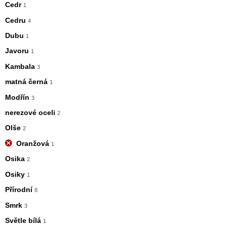
Cedr
1
Cedru
4
Dubu
1
Javoru
1
Kambala
3
matná černá
1
Modřín
3
nerezové oceli
2
Olše
2
Oranžová
1
Osika
2
Osiky
1
Přírodní
8
Smrk
3
Světle bílá
1