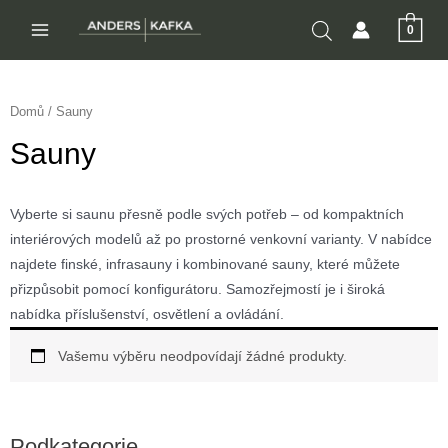
Přeskočit
0
na
MAIN
obsah
MENU
Domů
/ Sauny
Sauny
Vyberte si saunu přesně podle svých potřeb – od kompaktních
interiérových modelů až po prostorné venkovní varianty. V nabídce
najdete finské, infrasauny i kombinované sauny, které můžete
přizpůsobit pomocí konfigurátoru. Samozřejmostí je i široká
nabídka příslušenství, osvětlení a ovládání.
Vašemu výběru neodpovídají žádné produkty.
Podkategorie