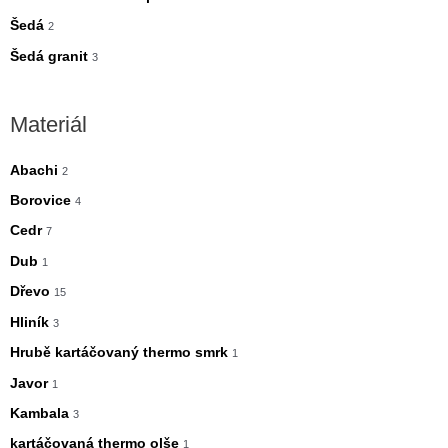
Šedá
2
Šedá granit
3
Materiál
Abachi
2
Borovice
4
Cedr
7
Dub
1
Dřevo
15
Hliník
3
Hrubě kartáčovaný thermo smrk
1
Javor
1
Kambala
3
kartáčovaná thermo olše
1