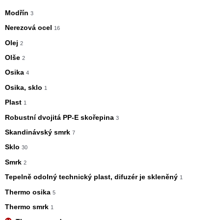
Modřín
3
Nerezová ocel
16
Olej
2
Olše
2
Osika
4
Osika, sklo
1
Plast
1
Robustní dvojitá PP-E skořepina
3
Skandinávský smrk
7
Sklo
30
Smrk
2
Tepelně odolný technický plast, difuzér je skleněný
1
Thermo osika
5
Thermo smrk
1