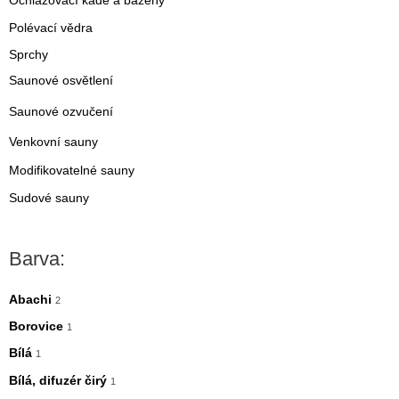
Ochlazovací kádě a bazény
Polévací vědra
Sprchy
Saunové osvětlení
Saunové ozvučení
Venkovní sauny
Modifikovatelné sauny
Sudové sauny
Barva:
Abachi
2
Borovice
1
Bílá
1
Bílá, difuzér čirý
1