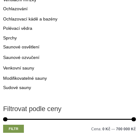
Ochlazování
Ochlazovací kádě a bazény
Polévací vědra
Sprchy
Saunové osvětlení
Saunové ozvučení
Venkovní sauny
Modifikovatelné sauny
Sudové sauny
Filtrovat podle ceny
M
M
FILTR
Cena:
0 Kč
—
700 000 Kč
i
a