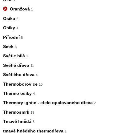
Oranžová
1
Osika
2
Osiky
1
Přírodní
8
Smrk
3
Světle bílá
1
Světlé dřevo
11
Světlého dřeva
4
Thermoborovice
10
Thermo osiky
4
Thermory Ignite - efekt opalovaného dřeva
2
Thermosmrk
19
Tmavě hnědá
3
tmavě hnědého thermodřeva
1