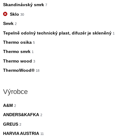
Skandinávský smrk
7
Sklo
30
Smrk
2
Tepelně odolný technický plast, difuzér je skleněný
1
Thermo osika
5
Thermo smrk
1
Thermo wood
3
ThermoWood®
18
Výrobce
A&M
2
ANDERS&KAFKA
2
GREUS
2
HARVIA AUSTRIA
11