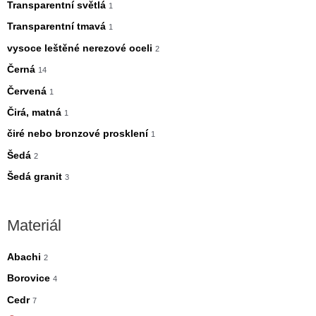
Transparentní světlá
1
Transparentní tmavá
1
vysoce leštěné nerezové oceli
2
Černá
14
Červená
1
Čirá, matná
1
čiré nebo bronzové prosklení
1
Šedá
2
Šedá granit
3
Materiál
Abachi
2
Borovice
4
Cedr
7