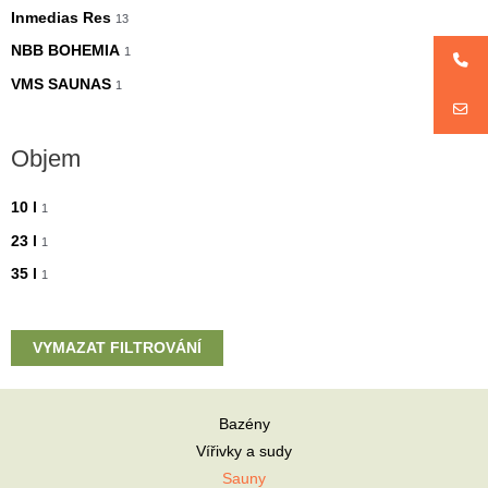
Inmedias Res
13
NBB BOHEMIA
1
VMS SAUNAS
1
Objem
10 l
1
23 l
1
35 l
1
VYMAZAT FILTROVÁNÍ
Bazény
Vířivky a sudy
Sauny