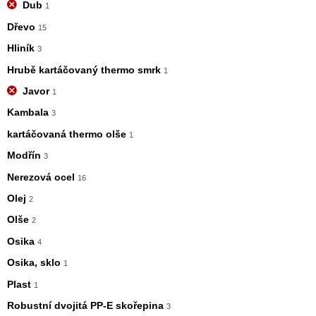
Dub
1
Dřevo
15
Hliník
3
Hrubě kartáčovaný thermo smrk
1
Javor
1
Kambala
3
kartáčovaná thermo olše
1
Modřín
3
Nerezová ocel
16
Olej
2
Olše
2
Osika
4
Osika, sklo
1
Plast
1
Robustní dvojitá PP-E skořepina
3