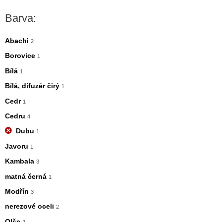
n
x
Barva:
i
i
m
m
Abachi
2
á
á
Borovice
1
l
l
Bílá
1
n
n
Bílá, difuzér čirý
1
í
í
Cedr
1
c
c
Cedru
4
e
e
Dubu
1
n
n
Javoru
1
a
a
Kambala
3
matná černá
1
Modřín
3
nerezové oceli
2
Olše
2