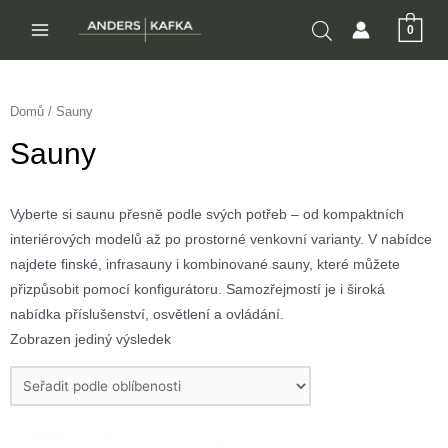
Přeskočit
0
na
MAIN
obsah
MENU
Domů
/ Sauny
Sauny
Vyberte si saunu přesně podle svých potřeb – od kompaktních
interiérových modelů až po prostorné venkovní varianty. V nabídce
najdete finské, infrasauny i kombinované sauny, které můžete
přizpůsobit pomocí konfigurátoru. Samozřejmostí je i široká
nabídka příslušenství, osvětlení a ovládání.
Zobrazen jediný výsledek