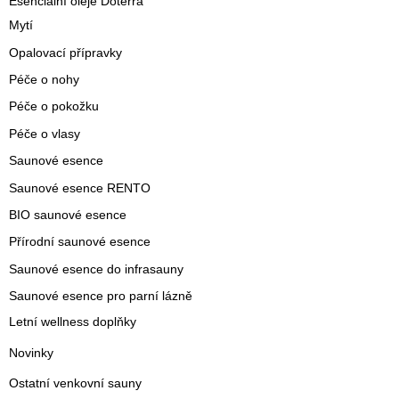
Esenciální oleje Doterra
Mytí
Opalovací přípravky
Péče o nohy
Péče o pokožku
Péče o vlasy
Saunové esence
Saunové esence RENTO
BIO saunové esence
Přírodní saunové esence
Saunové esence do infrasauny
Saunové esence pro parní lázně
Letní wellness doplňky
Novinky
Ostatní venkovní sauny