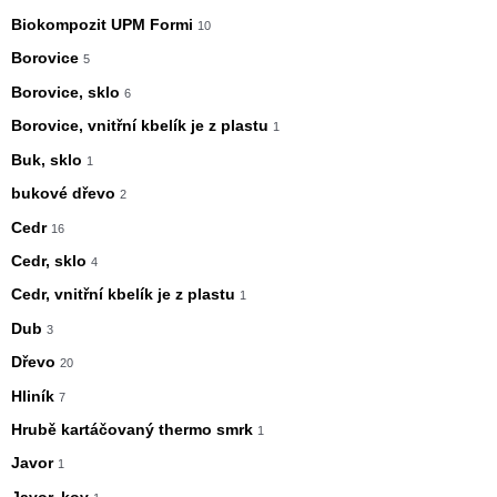
Biokompozit UPM Formi
10
Borovice
5
Borovice, sklo
6
Borovice, vnitřní kbelík je z plastu
1
Buk, sklo
1
bukové dřevo
2
Cedr
16
Cedr, sklo
4
Cedr, vnitřní kbelík je z plastu
1
Dub
3
Dřevo
20
Hliník
7
Hrubě kartáčovaný thermo smrk
1
Javor
1