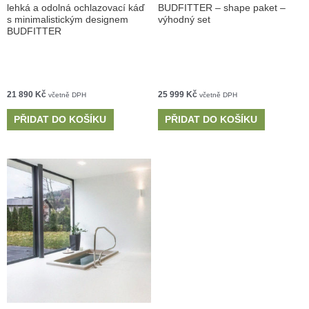
lehká a odolná ochlazovací káď
BUDFITTER – shape paket –
s minimalistickým designem
výhodný set
BUDFITTER
21 890
Kč
25 999
Kč
včetně DPH
včetně DPH
PŘIDAT DO KOŠÍKU
PŘIDAT DO KOŠÍKU