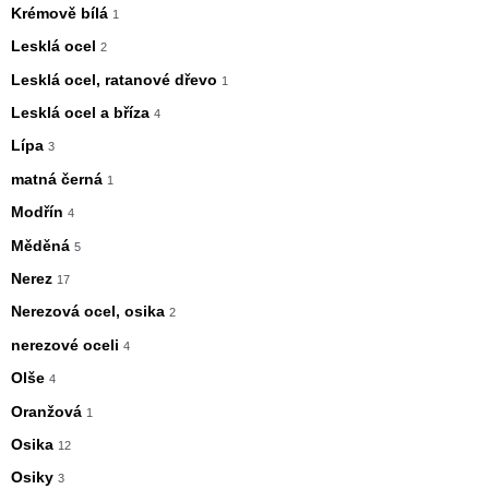
Krémově bílá
1
Lesklá ocel
2
Lesklá ocel, ratanové dřevo
1
Lesklá ocel a bříza
4
Lípa
3
matná černá
1
Modřín
4
Měděná
5
Nerez
17
Nerezová ocel, osika
2
nerezové oceli
4
Olše
4
Oranžová
1
Osika
12
Osiky
3