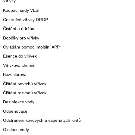
Vířivky
Koupací sudy VESI
Celoroční vířivky DROP
Čistění a údržba
Doplňky pro vířivky
Ovládání pomocí mobilní APP
Esence do vířivek
Vířivková chemie
Bezchlórová
Čištění povrchů vířivek
Čištění rozvodů vířivek
Dezinfekce vody
Odpěňovače
Odstranění kovových a vápenatých iontů
Oxidace vody