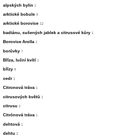
alpských bylin
1
arktické bobule
9
arktické borovice
12
badiánu, sušených jablek a citrusové kůry
1
Borovice Arolla
1
borůvky
7
Bříza, luční kvítí
1
břízy
8
cedr
1
Citronová tráva
1
citrusových květů
1
citrusu
2
Citrónová tráva
1
dehtová
1
dehtu
2