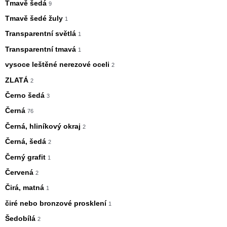
Tmavě šedá
9
Tmavě šedé žuly
1
Transparentní světlá
1
Transparentní tmavá
1
vysoce leštěné nerezové oceli
2
ZLATÁ
2
Černo šedá
3
Černá
76
Černá, hliníkový okraj
2
Černá, šedá
2
Černý grafit
1
Červená
2
Čirá, matná
1
čiré nebo bronzové prosklení
1
Šedobílá
2