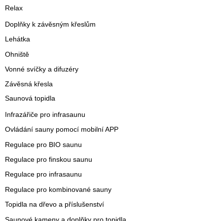
Relax
Doplňky k závěsným křeslům
Lehátka
Ohniště
Vonné svíčky a difuzéry
Závěsná křesla
Saunová topidla
Infrazářiče pro infrasaunu
Ovládání sauny pomocí mobilní APP
Regulace pro BIO saunu
Regulace pro finskou saunu
Regulace pro infrasaunu
Regulace pro kombinované sauny
Topidla na dřevo a příslušenství
Saunové kameny a doplňky pro topidla