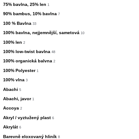
75% bavlna, 25% len
1
90% bambus, 10% bavlna
7
100 % Bavlna
33
100% bavlna, nejjemnější, sametová
10
100% len
2
100% low-twist bavlna
48
100% organická balvna
2
100% Polyester
1
100% vlna
3
Abachi
5
Abachi, javor
1
Accoya
2
Akryl / vyztužený plast
6
Akrylát
6
Barevně eloxovaný hliník
8