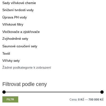
Sady vířivkové chemie
Snížení tvrdosti vody
Úprava PH vody
Vířivkové filtry
Vločkovače a zjiskřovače
Zvýhodněné sety
Saunové ozvučení sety
Textil
Vířívky sety
Žádné podkategorie k zobrazení
Filtrovat podle ceny
M
M
FILTR
Cena:
0 Kč
—
700 000 Kč
i
a