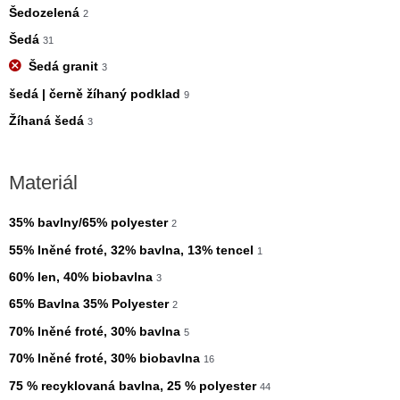
Šedozelená
2
Šedá
31
Šedá granit
3
šedá | černě žíhaný podklad
9
Žíhaná šedá
3
Materiál
35% bavlny/65% polyester
2
55% lněné froté, 32% bavlna, 13% tencel
1
60% len, 40% biobavlna
3
65% Bavlna 35% Polyester
2
70% lněné froté, 30% bavlna
5
70% lněné froté, 30% biobavlna
16
75 % recyklovaná bavlna, 25 % polyester
44