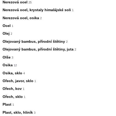
Nerezová ocel
25
Nerezová ocel, krystaly himalájské soli
1
Nerezová ocel, osika
2
Ocel
1
Olej
2
Olejovaný bambus, přírodní štětiny
2
Olejovaný bambus, přírodní štětiny, juta
2
Olše
3
Osika
12
Osika, sklo
4
Ořech, javor, sklo
1
Ořech, kov
1
Ořech, sklo
1
Plast
1
Plast, sklo, hliník
3