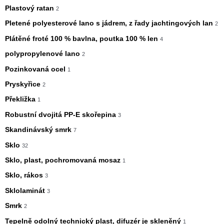
Plastový ratan
2
Pletené polyesterové lano s jádrem, z řady jachtingových lan
2
Plátěné froté 100 % bavlna, poutka 100 % len
4
polypropylenové lano
2
Pozinkovaná ocel
1
Pryskyřice
2
Překližka
1
Robustní dvojitá PP-E skořepina
3
Skandinávský smrk
7
Sklo
32
Sklo, plast, pochromovaná mosaz
1
Sklo, rákos
3
Sklolaminát
3
Smrk
2
Tepelně odolný technický plast, difuzér je skleněný
1