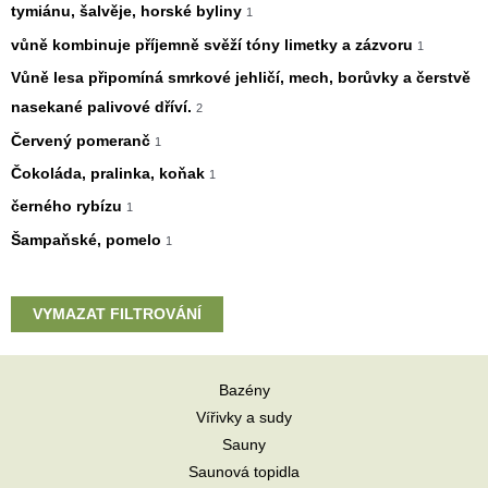
tymiánu, šalvěje, horské byliny
1
vůně kombinuje příjemně svěží tóny limetky a zázvoru
1
Vůně lesa připomíná smrkové jehličí, mech, borůvky a čerstvě
nasekané palivové dříví.
2
Červený pomeranč
1
Čokoláda, pralinka, koňak
1
černého rybízu
1
Šampaňské, pomelo
1
VYMAZAT FILTROVÁNÍ
Bazény
Vířivky a sudy
Sauny
Saunová topidla