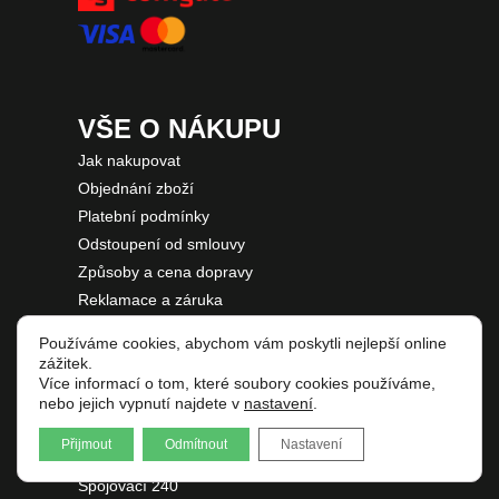
VŠE O NÁKUPU
Jak nakupovat
Objednání zboží
Platební podmínky
Odstoupení od smlouvy
Způsoby a cena dopravy
Reklamace a záruka
Formulář pro reklamaci
Používáme cookies, abychom vám poskytli nejlepší online
Formulář pro odstoupeni od smlouvy
zážitek.
Více informací o tom, které soubory cookies používáme,
nebo jejich vypnutí najdete v
nastavení
.
KONTAKTY
Přijmout
Odmítnout
Nastavení
Anders-Kafka s.r.o.
Spojovací 240