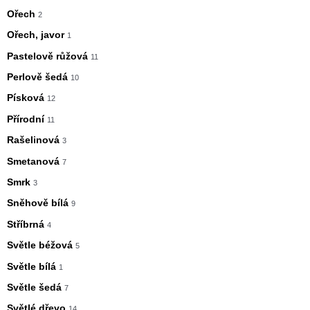
Ořech
2
Ořech, javor
1
Pastelově růžová
11
Perlově šedá
10
Písková
12
Přírodní
11
Rašelinová
3
Smetanová
7
Smrk
3
Sněhově bílá
9
Stříbrná
4
Světle béžová
5
Světle bílá
1
Světle šedá
7
Světlé dřevo
14