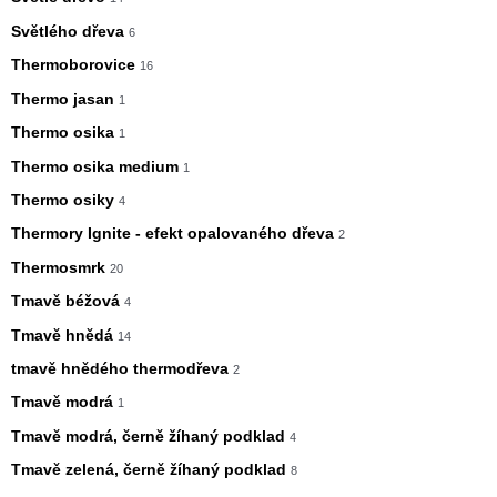
Světlého dřeva
6
Thermoborovice
16
Thermo jasan
1
Thermo osika
1
Thermo osika medium
1
Thermo osiky
4
Thermory Ignite - efekt opalovaného dřeva
2
Thermosmrk
20
Tmavě béžová
4
Tmavě hnědá
14
tmavě hnědého thermodřeva
2
Tmavě modrá
1
Tmavě modrá, černě žíhaný podklad
4
Tmavě zelená, černě žíhaný podklad
8