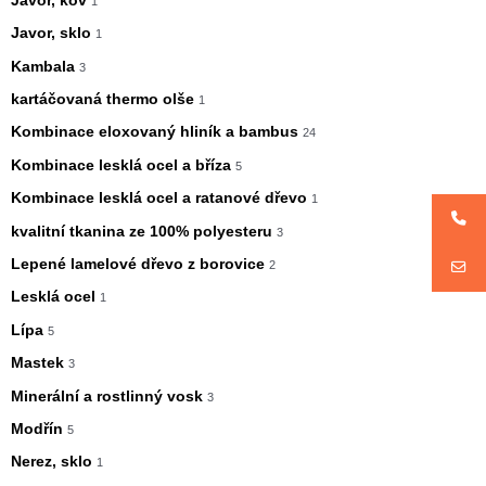
Javor, kov
1
Javor, sklo
1
Kambala
3
kartáčovaná thermo olše
1
Kombinace eloxovaný hliník a bambus
24
Kombinace lesklá ocel a bříza
5
Kombinace lesklá ocel a ratanové dřevo
1
kvalitní tkanina ze 100% polyesteru
3
Lepené lamelové dřevo z borovice
2
Lesklá ocel
1
Lípa
5
Mastek
3
Minerální a rostlinný vosk
3
Modřín
5
Nerez, sklo
1