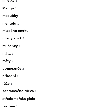
limetky
1
Mango
1
meduňky
1
mentolu
1
mladého smrku
1
mladý smrk
1
mučenky
1
máta
2
máty
2
pomeranče
2
přírodní
1
růže
1
santalového dřeva
1
středomořská pinie
1
tea tree
1