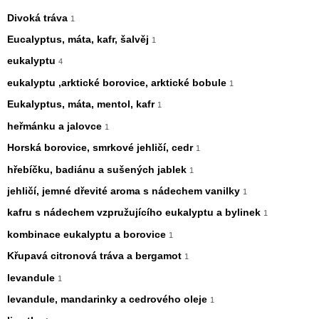
Divoká tráva
1
Eucalyptus, máta, kafr, šalvěj
1
eukalyptu
4
eukalyptu ,arktické borovice, arktické bobule
1
Eukalyptus, máta, mentol, kafr
1
heřmánku a jalovce
1
Horská borovice, smrkové jehličí, cedr
1
hřebíčku, badiánu a sušených jablek
1
jehličí, jemné dřevité aroma s nádechem vanilky
1
kafru s nádechem vzpružujícího eukalyptu a bylinek
1
kombinace eukalyptu a borovice
1
Křupavá citronová tráva a bergamot
1
levandule
1
levandule, mandarinky a cedrového oleje
1