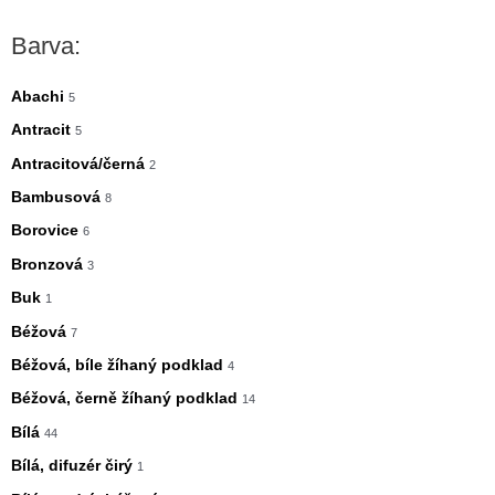
n
x
Barva:
i
i
m
m
Abachi
5
á
á
Antracit
5
l
l
Antracitová/černá
2
n
n
Bambusová
8
í
í
Borovice
6
c
c
Bronzová
3
e
e
Buk
1
n
n
Béžová
7
a
a
Béžová, bíle žíhaný podklad
4
Béžová, černě žíhaný podklad
14
Bílá
44
Bílá, difuzér čirý
1