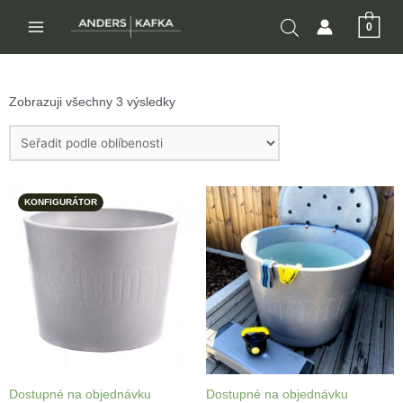
Přeskočit
0
na
MAIN
obsah
MENU
Zobrazuji všechny 3 výsledky
KONFIGURÁTOR
Dostupné na objednávku
Dostupné na objednávku