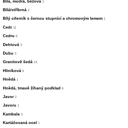
Bílá, modrá, béžová
1
Bílá/stříbrná
2
Bílý ciferník s černou stupnící a chromovým lemem
1
Cedr
11
Cedru
6
Dehtová
3
Dubu
3
Granitově šedá
14
Hliníková
6
Hnědá
1
Hnědá, tmavě žíhaný podklad
6
Javor
2
Javoru
1
Kambala
3
Kartáčovaná ocel
1