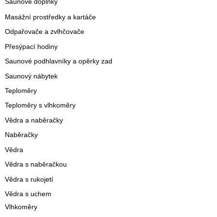
Saunové doplňky
Masážní prostředky a kartáče
Odpařovače a zvlhčovače
Přesýpací hodiny
Saunové podhlavníky a opěrky zad
Saunový nábytek
Teploměry
Teploměry s vlhkoměry
Vědra a naběračky
Naběračky
Vědra
Vědra s naběračkou
Vědra s rukojetí
Vědra s uchem
Vlhkoměry