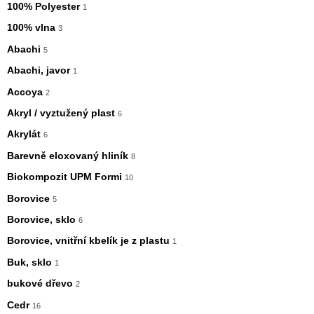
100% Polyester
1
100% vlna
3
Abachi
5
Abachi, javor
1
Accoya
2
Akryl / vyztužený plast
6
Akrylát
6
Barevně eloxovaný hliník
8
Biokompozit UPM Formi
10
Borovice
5
Borovice, sklo
6
Borovice, vnitřní kbelík je z plastu
1
Buk, sklo
1
bukové dřevo
2
Cedr
16