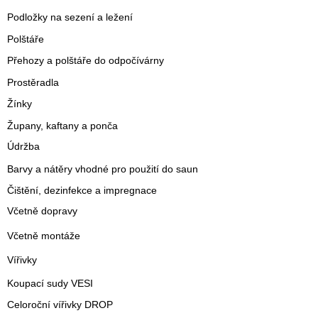
Podložky na sezení a ležení
Polštáře
Přehozy a polštáře do odpočívárny
Prostěradla
Žínky
Župany, kaftany a ponča
Údržba
Barvy a nátěry vhodné pro použití do saun
Čištění, dezinfekce a impregnace
Včetně dopravy
Včetně montáže
Vířivky
Koupací sudy VESI
Celoroční vířivky DROP