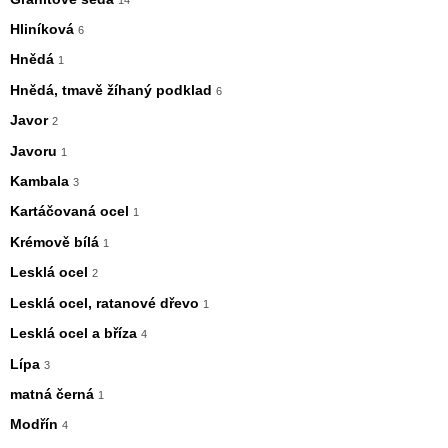
Hliníková
6
Hnědá
1
Hnědá, tmavě žíhaný podklad
6
Javor
2
Javoru
1
Kambala
3
Kartáčovaná ocel
1
Krémově bílá
1
Lesklá ocel
2
Lesklá ocel, ratanové dřevo
1
Lesklá ocel a bříza
4
Lípa
3
matná černá
1
Modřín
4