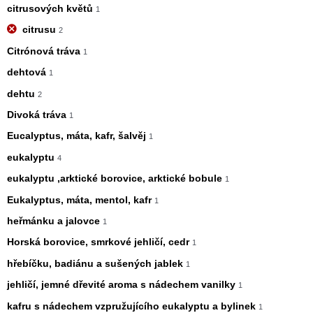
citrusových květů
1
citrusu
2
Citrónová tráva
1
dehtová
1
dehtu
2
Divoká tráva
1
Eucalyptus, máta, kafr, šalvěj
1
eukalyptu
4
eukalyptu ,arktické borovice, arktické bobule
1
Eukalyptus, máta, mentol, kafr
1
heřmánku a jalovce
1
Horská borovice, smrkové jehličí, cedr
1
hřebíčku, badiánu a sušených jablek
1
jehličí, jemné dřevité aroma s nádechem vanilky
1
kafru s nádechem vzpružujícího eukalyptu a bylinek
1