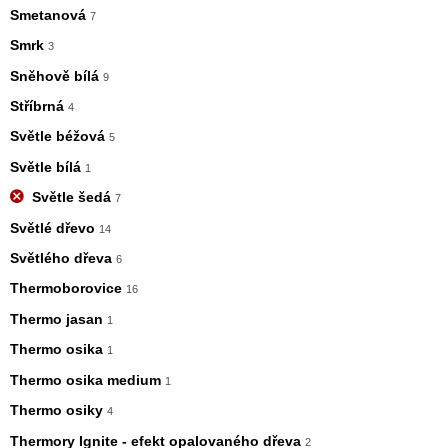
Smetanová
7
Smrk
3
Sněhově bílá
9
Stříbrná
4
Světle béžová
5
Světle bílá
1
Světle šedá
7
Světlé dřevo
14
Světlého dřeva
6
Thermoborovice
16
Thermo jasan
1
Thermo osika
1
Thermo osika medium
1
Thermo osiky
4
Thermory Ignite - efekt opalovaného dřeva
2