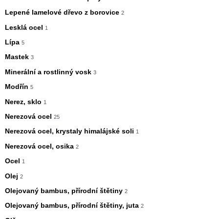
Lepené lamelové dřevo z borovice
2
Lesklá ocel
1
Lípa
5
Mastek
3
Minerální a rostlinný vosk
3
Modřín
5
Nerez, sklo
1
Nerezová ocel
25
Nerezová ocel, krystaly himalájské soli
1
Nerezová ocel, osika
2
Ocel
1
Olej
2
Olejovaný bambus, přírodní štětiny
2
Olejovaný bambus, přírodní štětiny, juta
2