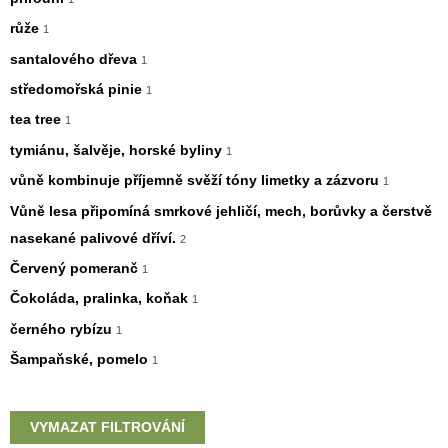
růže
1
santalového dřeva
1
středomořská pinie
1
tea tree
1
tymiánu, šalvěje, horské byliny
1
vůně kombinuje příjemně svěží tóny limetky a zázvoru
1
Vůně lesa připomíná smrkové jehličí, mech, borůvky a čerstvě
nasekané palivové dříví.
2
Červený pomeranč
1
Čokoláda, pralinka, koňak
1
černého rybízu
1
Šampaňské, pomelo
1
VYMAZAT FILTROVÁNÍ