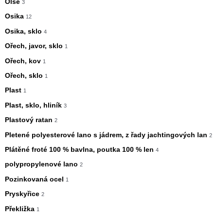
Olše
3
Osika
12
Osika, sklo
4
Ořech, javor, sklo
1
Ořech, kov
1
Ořech, sklo
1
Plast
1
Plast, sklo, hliník
3
Plastový ratan
2
Pletené polyesterové lano s jádrem, z řady jachtingových lan
2
Plátěné froté 100 % bavlna, poutka 100 % len
4
polypropylenové lano
2
Pozinkovaná ocel
1
Pryskyřice
2
Překližka
1