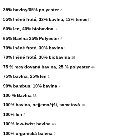
35% bavlny/65% polyester
2
55% lněné froté, 32% bavlna, 13% tencel
1
60% len, 40% biobavlna
3
65% Bavlna 35% Polyester
2
70% lněné froté, 30% bavlna
5
70% lněné froté, 30% biobavlna
16
75 % recyklovaná bavlna, 25 % polyester
44
75% bavlna, 25% len
1
90% bambus, 10% bavlna
7
100 % Bavlna
33
100% bavlna, nejjemnější, sametová
10
100% len
2
100% low-twist bavlna
48
100% organická balvna
2