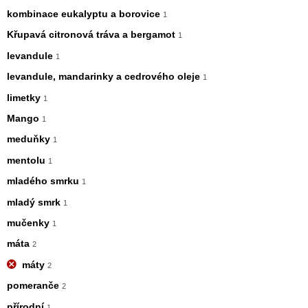
kombinace eukalyptu a borovice
1
Křupavá citronová tráva a bergamot
1
levandule
1
levandule, mandarinky a cedrového oleje
1
limetky
1
Mango
1
meduňky
1
mentolu
1
mladého smrku
1
mladý smrk
1
mučenky
1
máta
2
máty
2
pomeranče
2
přírodní
1