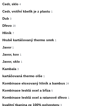
Cedr, sklo
4
Cedr, vnitřní kbelík je z plastu
1
Dub
3
Dřevo
20
Hliník
7
Hrubě kartáčovaný thermo smrk
1
Javor
1
Javor, kov
1
Javor, sklo
1
Kambala
3
kartáčovaná thermo olše
1
Kombinace eloxovaný hliník a bambus
24
Kombinace lesklá ocel a bříza
5
Kombinace lesklá ocel a ratanové dřevo
1
kvalitní tkanina ze 100% polyesteru
3