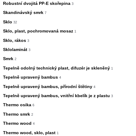
Robustní dvojitá PP-E skořepina
3
Skandinávský smrk
7
Sklo
32
Sklo, plast, pochromovaná mosaz
1
Sklo, rákos
3
Sklolaminát
3
Smrk
2
Tepelně odolný technický plast, difuzér je skleněný
1
Tepelně upravený bambus
4
Tepelně upravený bambus, přírodní štětiny
4
Tepelně upravený bambus, vnitřní kbelík je z plastu
3
Thermo osika
6
Thermo smrk
2
Thermo wood
4
Thermo wood, sklo, plast
1