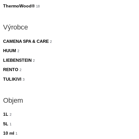
ThermoWood®
18
Výrobce
CAMENA SPA & CARE
2
HUUM
2
LIEBENSTEIN
2
RENTO
2
TULIKIVI
3
Objem
1L
2
5L
1
10 ml
1