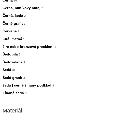
Černá
76
Černá, hliníkový okraj
2
Černá, šedá
2
Černý grafit
1
Červená
2
Čirá, matná
1
čiré nebo bronzové prosklení
1
Šedobílá
2
Šedozelená
2
Šedá
31
Šedá granit
3
šedá | černě žíhaný podklad
9
Žíhaná šedá
3
Materiál