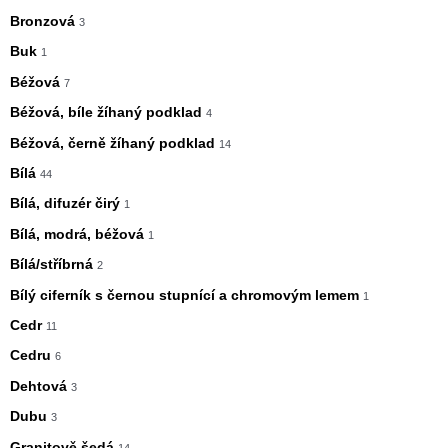
Bronzová
3
Buk
1
Béžová
7
Béžová, bíle žíhaný podklad
4
Béžová, černě žíhaný podklad
14
Bílá
44
Bílá, difuzér čirý
1
Bílá, modrá, béžová
1
Bílá/stříbrná
2
Bílý ciferník s černou stupnící a chromovým lemem
1
Cedr
11
Cedru
6
Dehtová
3
Dubu
3
Granitově šedá
14