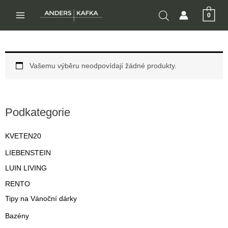
Přeskočit
0
na
MAIN
obsah
MENU
Vašemu výběru neodpovídají žádné produkty.
Podkategorie
KVETEN20
LIEBENSTEIN
LUIN LIVING
RENTO
Tipy na Vánoční dárky
Bazény