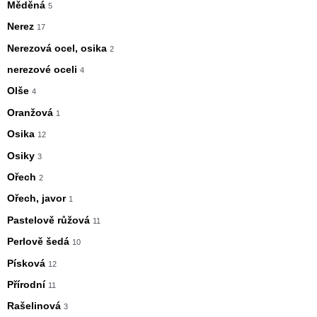
Měděná
5
Nerez
17
Nerezová ocel, osika
2
nerezové oceli
4
Olše
4
Oranžová
1
Osika
12
Osiky
3
Ořech
2
Ořech, javor
1
Pastelově růžová
11
Perlově šedá
10
Písková
12
Přírodní
11
Rašelinová
3