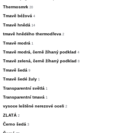
Thermosmrk
20
Tmavě béžová
4
Tmavě hnědá
14
tmavě hnědého thermodřeva
2
Tmavě modrá
1
Tmavě modrá, černě žíhaný podklad
4
Tmavě zelená, černě žíhaný podklad
8
Tmavě šedá
9
Tmavě šedé žuly
1
Transparentní světlá
1
Transparentní tmavá
1
vysoce leštěné nerezové oceli
2
ZLATÁ
2
Černo šedá
3