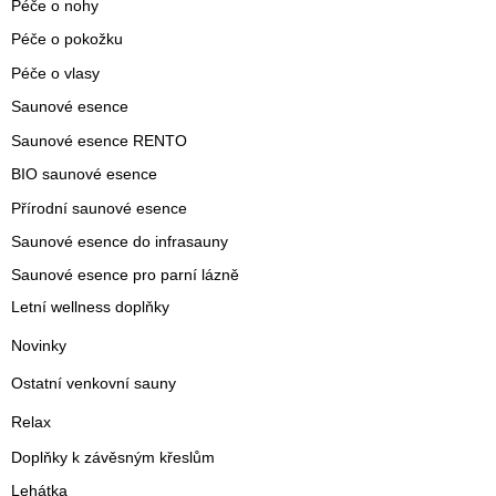
Péče o nohy
Péče o pokožku
Péče o vlasy
Saunové esence
Saunové esence RENTO
BIO saunové esence
Přírodní saunové esence
Saunové esence do infrasauny
Saunové esence pro parní lázně
Letní wellness doplňky
Novinky
Ostatní venkovní sauny
Relax
Doplňky k závěsným křeslům
Lehátka