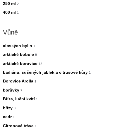
250 ml
2
400 ml
1
Vůně
alpských bylin
1
arktické bobule
9
arktické borovice
12
badiánu, sušených jablek a citrusové kůry
1
Borovice Arolla
1
borůvky
7
Bříza, luční kvítí
1
břízy
8
cedr
1
Citronová tráva
1