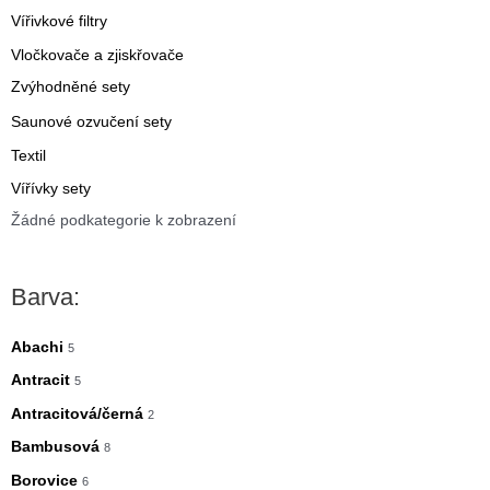
Vířivkové filtry
Vločkovače a zjiskřovače
Zvýhodněné sety
Saunové ozvučení sety
Textil
Vířívky sety
Žádné podkategorie k zobrazení
Barva:
Abachi
5
Antracit
5
Antracitová/černá
2
Bambusová
8
Borovice
6