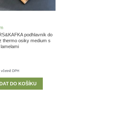
em
S&KAFKA podhlavník do
z thermo osiky medium s
lamelami
včetně DPH
IDAT DO KOŠÍKU