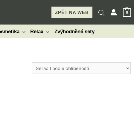
ZPĚT NA WEB
0
smetika
Relax
Zvýhodněné sety