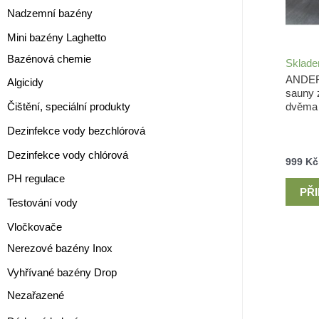
Nadzemní bazény
Mini bazény Laghetto
Bazénová chemie
Sklad
ANDER
Algicidy
sauny 
dvěma 
Čištění, speciální produkty
Dezinfekce vody bezchlórová
Dezinfekce vody chlórová
999
Kč
PH regulace
PŘ
Testování vody
Vločkovače
Nerezové bazény Inox
Vyhřívané bazény Drop
Nezařazené