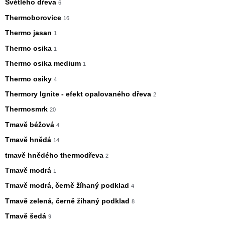
Světlého dřeva
6
Thermoborovice
16
Thermo jasan
1
Thermo osika
1
Thermo osika medium
1
Thermo osiky
4
Thermory Ignite - efekt opalovaného dřeva
2
Thermosmrk
20
Tmavě béžová
4
Tmavě hnědá
14
tmavě hnědého thermodřeva
2
Tmavě modrá
1
Tmavě modrá, černě žíhaný podklad
4
Tmavě zelená, černě žíhaný podklad
8
Tmavě šedá
9