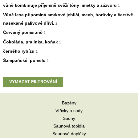
vůně kombinuje příjemně svěží tóny limetky a zázvoru
1
Vůně lesa připomíná smrkové jehličí, mech, borůvky a čerstvě
nasekané palivové dříví.
2
Červený pomeranč
1
Čokoláda, pralinka, koňak
1
černého rybízu
1
Šampaňské, pomelo
1
VYMAZAT FILTROVÁNÍ
Bazény
Vířivky a sudy
Sauny
Saunová topidla
Saunové doplňky