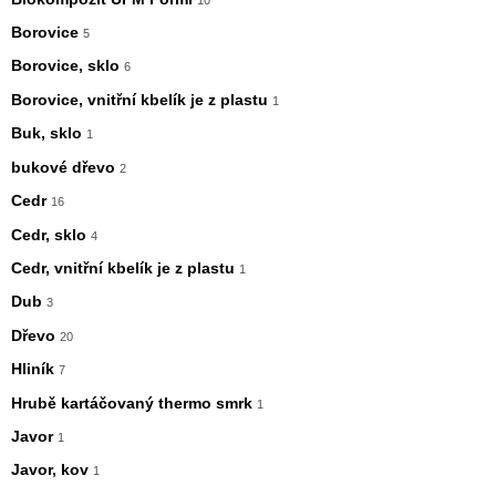
Borovice
5
Borovice, sklo
6
Borovice, vnitřní kbelík je z plastu
1
Buk, sklo
1
bukové dřevo
2
Cedr
16
Cedr, sklo
4
Cedr, vnitřní kbelík je z plastu
1
Dub
3
Dřevo
20
Hliník
7
Hrubě kartáčovaný thermo smrk
1
Javor
1
Javor, kov
1