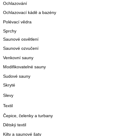
Ochlazování
Ochlazovací kádě a bazény
Polévací vědra
Sprchy
Saunové osvětlení
Saunové ozvučení
Venkovní sauny
Modifikovatelné sauny
Sudové sauny
Skryté
Slevy
Textil
Čepice, čelenky a turbany
Dětský textil
Kilty a saunové šaty