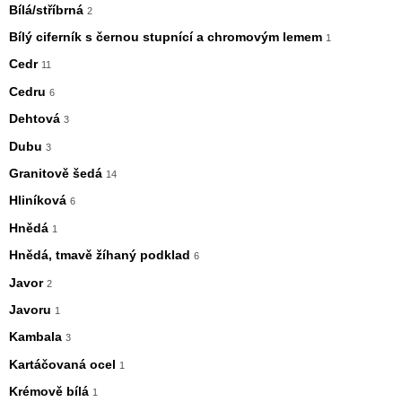
Bílá/stříbrná
2
Bílý ciferník s černou stupnící a chromovým lemem
1
Cedr
11
Cedru
6
Dehtová
3
Dubu
3
Granitově šedá
14
Hliníková
6
Hnědá
1
Hnědá, tmavě žíhaný podklad
6
Javor
2
Javoru
1
Kambala
3
Kartáčovaná ocel
1
Krémově bílá
1