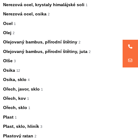
Nerezová ocel, krystaly himalájské soli
1
Nerezová ocel, osika
2
Ocel
1
Olej
2
Olejovaný bambus, přírodní štětiny
2
Olejovaný bambus, přírodní štětiny, juta
2
Olše
3
Osika
12
Osika, sklo
4
Ořech, javor, sklo
1
Ořech, kov
1
Ořech, sklo
1
Plast
1
Plast, sklo, hliník
3
Plastový ratan
2