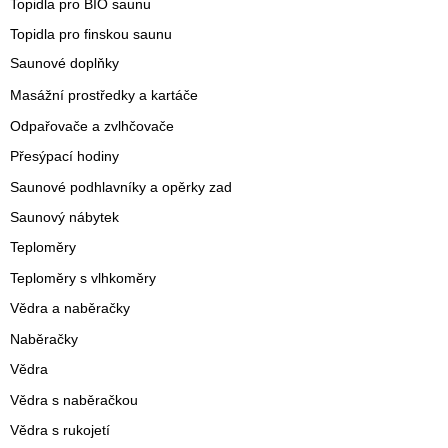
Topidla pro BIO saunu
Topidla pro finskou saunu
Saunové doplňky
Masážní prostředky a kartáče
Odpařovače a zvlhčovače
Přesýpací hodiny
Saunové podhlavníky a opěrky zad
Saunový nábytek
Teploměry
Teploměry s vlhkoměry
Vědra a naběračky
Naběračky
Vědra
Vědra s naběračkou
Vědra s rukojetí