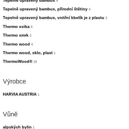
Tepelně upravený bambus
4
Tepelně upravený bambus, přírodní štětiny
4
Tepelně upravený bambus, vnitřní kbelík je z plastu
3
Thermo osika
6
Thermo smrk
2
Thermo wood
4
Thermo wood, sklo, plast
1
ThermoWood®
18
Výrobce
HARVIA AUSTRIA
1
Vůně
alpských bylin
1