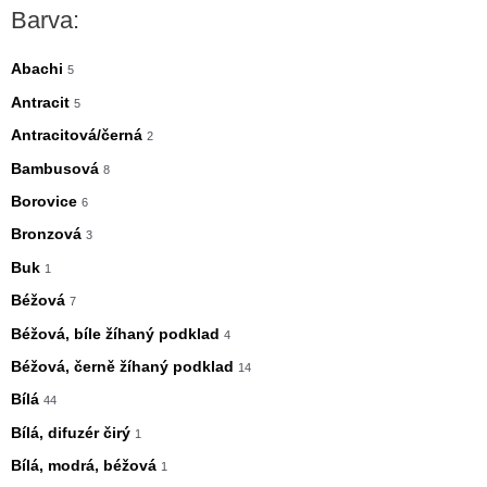
n
x
Barva:
i
i
m
m
Abachi
5
á
á
Antracit
5
l
l
Antracitová/černá
2
n
n
Bambusová
8
í
í
Borovice
6
c
c
Bronzová
3
e
e
Buk
1
n
n
Béžová
7
a
a
Béžová, bíle žíhaný podklad
4
Béžová, černě žíhaný podklad
14
Bílá
44
Bílá, difuzér čirý
1
Bílá, modrá, béžová
1