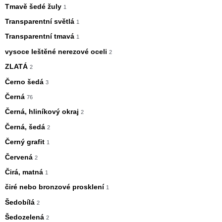
Tmavě šedé žuly
1
Transparentní světlá
1
Transparentní tmavá
1
vysoce leštěné nerezové oceli
2
ZLATÁ
2
Černo šedá
3
Černá
76
Černá, hliníkový okraj
2
Černá, šedá
2
Černý grafit
1
Červená
2
Čirá, matná
1
čiré nebo bronzové prosklení
1
Šedobílá
2
Šedozelená
2