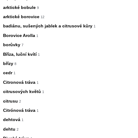
arktické bobule
9
arktické borovice
12
badiánu, sušených jablek a citrusové kůry
1
Borovice Arolla
1
borůvky
7
Bříza, luční kvítí
1
břízy
8
cedr
1
Citronová tráva
1
citrusových květů
1
citrusu
2
Citrónová tráva
1
dehtová
1
dehtu
2