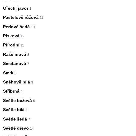
Ořech, javor
1
Pastelově růžová
11
Perlově šedá
10
Písková
12
Přírodní
11
Rašelinová
3
Smetanová
7
Smrk
3
Sněhově bílá
9
Stříbrná
4
Světle béžová
5
Světle bílá
1
Světle šedá
7
Světlé dřevo
14