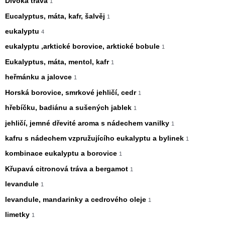
Divoká tráva
1
Eucalyptus, máta, kafr, šalvěj
1
eukalyptu
4
eukalyptu ,arktické borovice, arktické bobule
1
Eukalyptus, máta, mentol, kafr
1
heřmánku a jalovce
1
Horská borovice, smrkové jehličí, cedr
1
hřebíčku, badiánu a sušených jablek
1
jehličí, jemné dřevité aroma s nádechem vanilky
1
kafru s nádechem vzpružujícího eukalyptu a bylinek
1
kombinace eukalyptu a borovice
1
Křupavá citronová tráva a bergamot
1
levandule
1
levandule, mandarinky a cedrového oleje
1
limetky
1