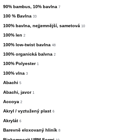
90% bambus, 10% bavlna
7
100 % Bavlna
33
100% bavlna, nejjemnější, sametová
10
100% len
2
100% low-twist bavlna
48
100% organická balvna
2
100% Polyester
1
100% vlna
3
Abachi
5
Abachi, javor
1
Accoya
2
Akryl / vyztužený plast
6
Akrylát
6
Barevně eloxovaný hliník
8
Biokompozit UPM Formi
10