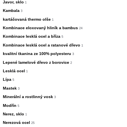
Javor, sklo
1
Kambala
3
kartáčovaná thermo olše
1
Kombinace eloxovaný hliník a bambus
24
Kombinace lesklá ocel a bříza
5
Kombinace lesklá ocel a ratanové dřevo
1
kvalitní tkanina ze 100% polyesteru
3
Lepené lamelové dřevo z borovice
2
Lesklá ocel
1
Lípa
5
Mastek
3
Minerální a rostlinný vosk
3
Modřín
5
Nerez, sklo
1
Nerezová ocel
25