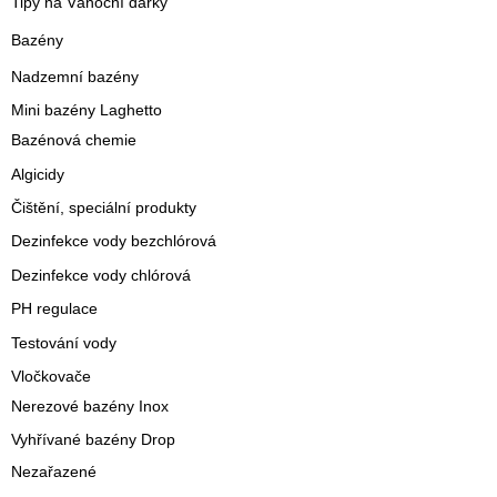
Tipy na Vánoční dárky
Bazény
Nadzemní bazény
Mini bazény Laghetto
Bazénová chemie
Algicidy
Čištění, speciální produkty
Dezinfekce vody bezchlórová
Dezinfekce vody chlórová
PH regulace
Testování vody
Vločkovače
Nerezové bazény Inox
Vyhřívané bazény Drop
Nezařazené