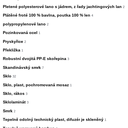
Pletené polyesterové lano s jádrem, z řady jachtingových lan
2
Plátěné froté 100 % bavlna, poutka 100 % len
4
polypropylenové lano
2
Pozinkovaná ocel
1
Pryskyřice
2
Překližka
1
Robustní dvojitá PP-E skořepina
3
Skandinávský smrk
7
Sklo
32
Sklo, plast, pochromovaná mosaz
1
Sklo, rákos
3
Sklolaminát
3
Smrk
2
Tepelně odolný technický plast, difuzér je skleněný
1