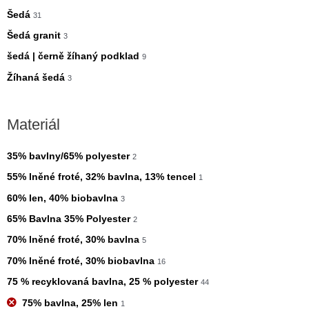
Šedá
31
Šedá granit
3
šedá | černě žíhaný podklad
9
Žíhaná šedá
3
Materiál
35% bavlny/65% polyester
2
55% lněné froté, 32% bavlna, 13% tencel
1
60% len, 40% biobavlna
3
65% Bavlna 35% Polyester
2
70% lněné froté, 30% bavlna
5
70% lněné froté, 30% biobavlna
16
75 % recyklovaná bavlna, 25 % polyester
44
75% bavlna, 25% len
1