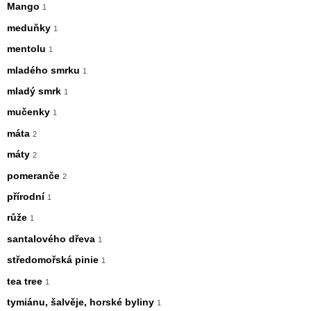
Mango
1
meduňky
1
mentolu
1
mladého smrku
1
mladý smrk
1
mučenky
1
máta
2
máty
2
pomeranče
2
přírodní
1
růže
1
santalového dřeva
1
středomořská pinie
1
tea tree
1
tymiánu, šalvěje, horské byliny
1