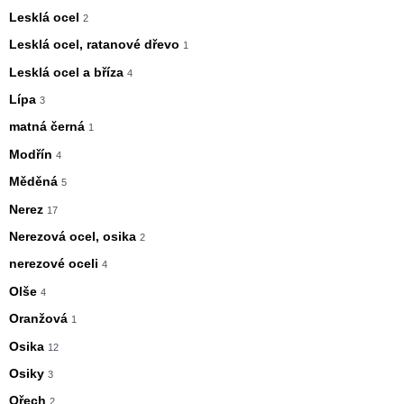
Lesklá ocel
2
Lesklá ocel, ratanové dřevo
1
Lesklá ocel a bříza
4
Lípa
3
matná černá
1
Modřín
4
Měděná
5
Nerez
17
Nerezová ocel, osika
2
nerezové oceli
4
Olše
4
Oranžová
1
Osika
12
Osiky
3
Ořech
2