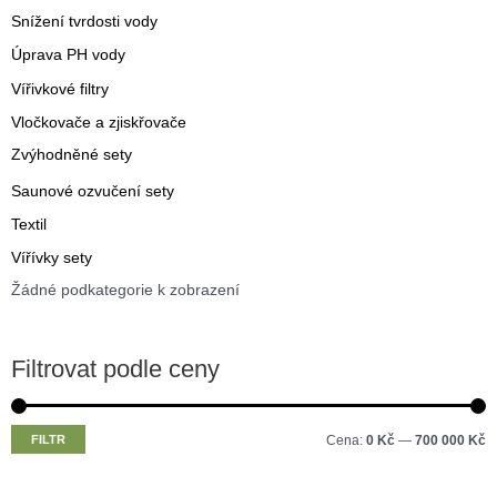
Snížení tvrdosti vody
Úprava PH vody
Vířivkové filtry
Vločkovače a zjiskřovače
Zvýhodněné sety
Saunové ozvučení sety
Textil
Vířívky sety
Žádné podkategorie k zobrazení
Filtrovat podle ceny
M
M
FILTR
Cena:
0 Kč
—
700 000 Kč
i
a