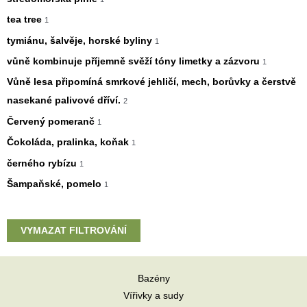
tea tree
1
tymiánu, šalvěje, horské byliny
1
vůně kombinuje příjemně svěží tóny limetky a zázvoru
1
Vůně lesa připomíná smrkové jehličí, mech, borůvky a čerstvě
nasekané palivové dříví.
2
Červený pomeranč
1
Čokoláda, pralinka, koňak
1
černého rybízu
1
Šampaňské, pomelo
1
VYMAZAT FILTROVÁNÍ
Bazény
Vířivky a sudy