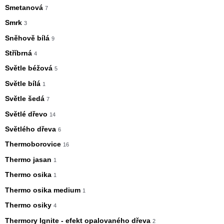
Smetanová
7
Smrk
3
Sněhově bílá
9
Stříbrná
4
Světle béžová
5
Světle bílá
1
Světle šedá
7
Světlé dřevo
14
Světlého dřeva
6
Thermoborovice
16
Thermo jasan
1
Thermo osika
1
Thermo osika medium
1
Thermo osiky
4
Thermory Ignite - efekt opalovaného dřeva
2