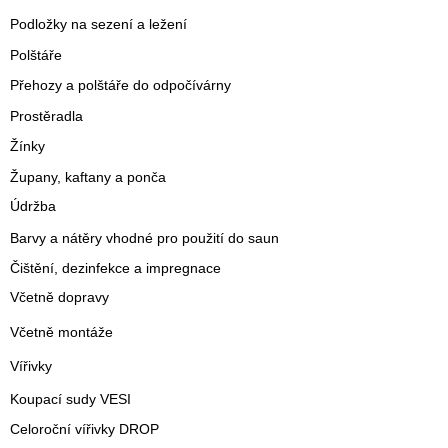
Podložky na sezení a ležení
Polštáře
Přehozy a polštáře do odpočívárny
Prostěradla
Žínky
Župany, kaftany a ponča
Údržba
Barvy a nátěry vhodné pro použití do saun
Čištění, dezinfekce a impregnace
Včetně dopravy
Včetně montáže
Vířivky
Koupací sudy VESI
Celoroční vířivky DROP