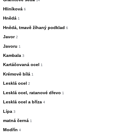
Hliníková
6
Hnědá
1
Hnědá, tmavě žíhaný podklad
6
Javor
2
Javoru
1
Kambala
3
Kartáčovaná ocel
1
Krémově bílá
1
Lesklá ocel
2
Lesklá ocel, ratanové dřevo
1
Lesklá ocel a bříza
4
Lípa
3
matná černá
1
Modřín
4