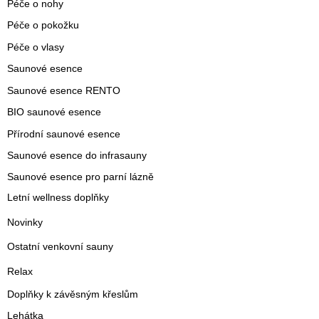
Péče o nohy
Péče o pokožku
Péče o vlasy
Saunové esence
Saunové esence RENTO
BIO saunové esence
Přírodní saunové esence
Saunové esence do infrasauny
Saunové esence pro parní lázně
Letní wellness doplňky
Novinky
Ostatní venkovní sauny
Relax
Doplňky k závěsným křeslům
Lehátka