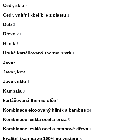
Cedr, sklo
4
Cedr, vnitřní kbelík je z plastu
1
Dub
3
Dřevo
20
Hliník
7
Hrubě kartáčovaný thermo smrk
1
Javor
1
Javor, kov
1
Javor, sklo
1
Kambala
3
kartáčovaná thermo olše
1
Kombinace eloxovaný hliník a bambus
24
Kombinace lesklá ocel a bříza
5
Kombinace lesklá ocel a ratanové dřevo
1
kvalitní tkanina ze 100% polyesteru
3