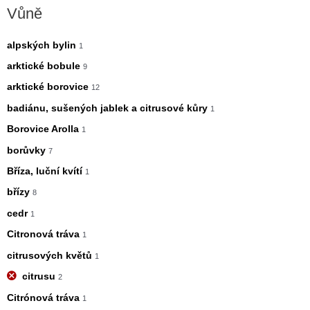
Vůně
alpských bylin
1
arktické bobule
9
arktické borovice
12
badiánu, sušených jablek a citrusové kůry
1
Borovice Arolla
1
borůvky
7
Bříza, luční kvítí
1
břízy
8
cedr
1
Citronová tráva
1
citrusových květů
1
citrusu
2
Citrónová tráva
1