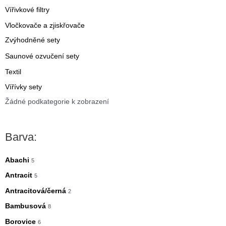
Vířivkové filtry
Vločkovače a zjiskřovače
Zvýhodněné sety
Saunové ozvučení sety
Textil
Vířívky sety
Žádné podkategorie k zobrazení
Barva:
Abachi
5
Antracit
5
Antracitová/černá
2
Bambusová
8
Borovice
6