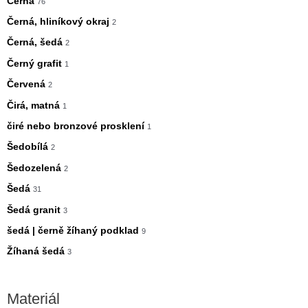
Černá
76
Černá, hliníkový okraj
2
Černá, šedá
2
Černý grafit
1
Červená
2
Čirá, matná
1
čiré nebo bronzové prosklení
1
Šedobílá
2
Šedozelená
2
Šedá
31
Šedá granit
3
šedá | černě žíhaný podklad
9
Žíhaná šedá
3
Materiál