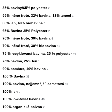
35% bavlny/65% polyester
2
55% lněné froté, 32% bavlna, 13% tencel
1
60% len, 40% biobavlna
3
65% Bavlna 35% Polyester
2
70% lněné froté, 30% bavlna
5
70% lněné froté, 30% biobavlna
16
75 % recyklovaná bavlna, 25 % polyester
44
75% bavlna, 25% len
1
90% bambus, 10% bavlna
7
100 % Bavlna
33
100% bavlna, nejjemnější, sametová
10
100% len
2
100% low-twist bavlna
48
100% organická balvna
2