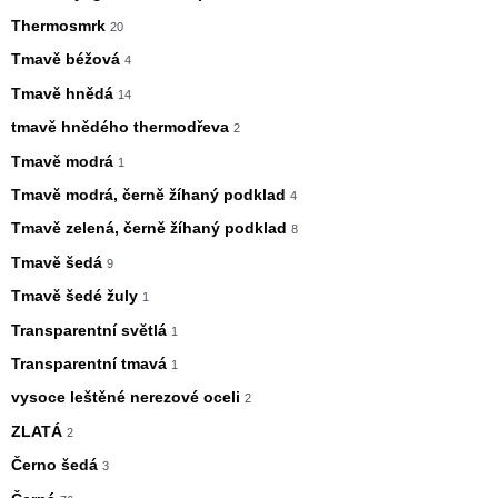
Thermosmrk
20
Tmavě béžová
4
Tmavě hnědá
14
tmavě hnědého thermodřeva
2
Tmavě modrá
1
Tmavě modrá, černě žíhaný podklad
4
Tmavě zelená, černě žíhaný podklad
8
Tmavě šedá
9
Tmavě šedé žuly
1
Transparentní světlá
1
Transparentní tmavá
1
vysoce leštěné nerezové oceli
2
ZLATÁ
2
Černo šedá
3