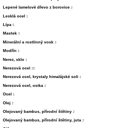
Lepené lamelové dřevo z borovice
2
Lesklá ocel
1
Lípa
5
Mastek
3
Minerální a rostlinný vosk
3
Modřín
5
Nerez, sklo
1
Nerezová ocel
25
Nerezová ocel, krystaly himalájské soli
1
Nerezová ocel, osika
2
Ocel
1
Olej
2
Olejovaný bambus, přírodní štětiny
2
Olejovaný bambus, přírodní štětiny, juta
2