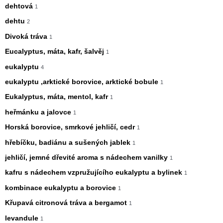
dehtová
1
dehtu
2
Divoká tráva
1
Eucalyptus, máta, kafr, šalvěj
1
eukalyptu
4
eukalyptu ,arktické borovice, arktické bobule
1
Eukalyptus, máta, mentol, kafr
1
heřmánku a jalovce
1
Horská borovice, smrkové jehličí, cedr
1
hřebíčku, badiánu a sušených jablek
1
jehličí, jemné dřevité aroma s nádechem vanilky
1
kafru s nádechem vzpružujícího eukalyptu a bylinek
1
kombinace eukalyptu a borovice
1
Křupavá citronová tráva a bergamot
1
levandule
1