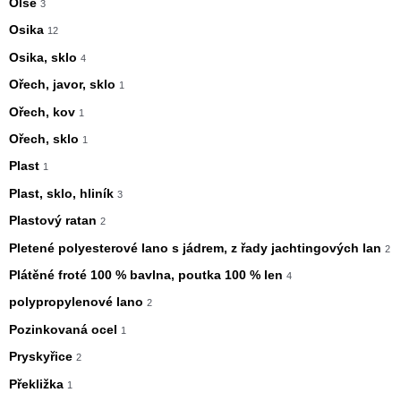
Olše
3
Osika
12
Osika, sklo
4
Ořech, javor, sklo
1
Ořech, kov
1
Ořech, sklo
1
Plast
1
Plast, sklo, hliník
3
Plastový ratan
2
Pletené polyesterové lano s jádrem, z řady jachtingových lan
2
Plátěné froté 100 % bavlna, poutka 100 % len
4
polypropylenové lano
2
Pozinkovaná ocel
1
Pryskyřice
2
Překližka
1