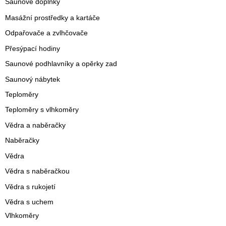
Saunové doplňky
Masážní prostředky a kartáče
Odpařovače a zvlhčovače
Přesýpací hodiny
Saunové podhlavníky a opěrky zad
Saunový nábytek
Teploměry
Teploměry s vlhkoměry
Vědra a naběračky
Naběračky
Vědra
Vědra s naběračkou
Vědra s rukojetí
Vědra s uchem
Vlhkoměry