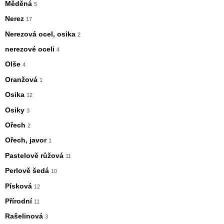
Měděná
5
Nerez
17
Nerezová ocel, osika
2
nerezové oceli
4
Olše
4
Oranžová
1
Osika
12
Osiky
3
Ořech
2
Ořech, javor
1
Pastelově růžová
11
Perlově šedá
10
Písková
12
Přírodní
11
Rašelinová
3