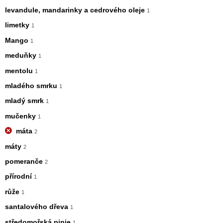
levandule, mandarinky a cedrového oleje
1
limetky
1
Mango
1
meduňky
1
mentolu
1
mladého smrku
1
mladý smrk
1
mučenky
1
máta
2
máty
2
pomeranče
2
přírodní
1
růže
1
santalového dřeva
1
středomořská pinie
1