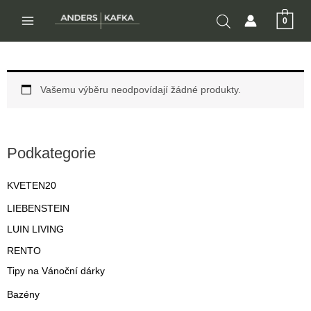
Přeskočit
0
na
MAIN
obsah
MENU
Vašemu výběru neodpovídají žádné produkty.
Podkategorie
KVETEN20
LIEBENSTEIN
LUIN LIVING
RENTO
Tipy na Vánoční dárky
Bazény