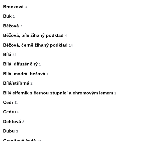
Bronzová
3
Buk
1
Béžová
7
Béžová, bíle žíhaný podklad
4
Béžová, černě žíhaný podklad
14
Bílá
44
Bílá, difuzér čirý
1
Bílá, modrá, béžová
1
Bílá/stříbrná
2
Bílý ciferník s černou stupnící a chromovým lemem
1
Cedr
11
Cedru
6
Dehtová
3
Dubu
3
Granitově šedá
14