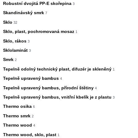
Robustní dvojitá PP-E skořepina
3
Skandinávský smrk
7
Sklo
32
Sklo, plast, pochromovaná mosaz
1
Sklo, rákos
3
Sklolaminát
3
Smrk
2
Tepelně odolný technický plast, difuzér je skleněný
1
Tepelně upravený bambus
4
Tepelně upravený bambus, přírodní štětiny
4
Tepelně upravený bambus, vnitřní kbelík je z plastu
3
Thermo osika
6
Thermo smrk
2
Thermo wood
4
Thermo wood, sklo, plast
1