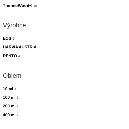
ThermoWood®
18
Výrobce
EOS
1
HARVIA AUSTRIA
5
RENTO
4
Objem
10 ml
1
100 ml
1
200 ml
1
400 ml
1