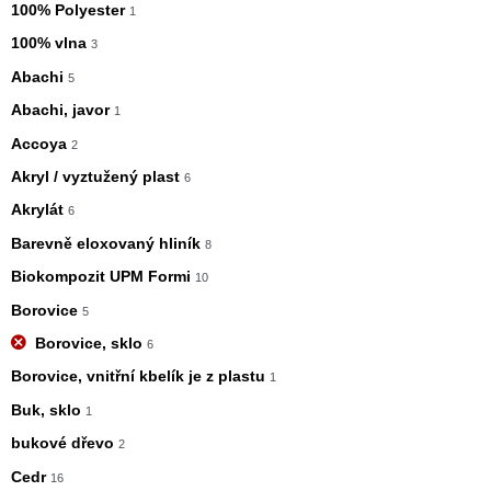
100% Polyester
1
100% vlna
3
Abachi
5
Abachi, javor
1
Accoya
2
Akryl / vyztužený plast
6
Akrylát
6
Barevně eloxovaný hliník
8
Biokompozit UPM Formi
10
Borovice
5
Borovice, sklo
6
Borovice, vnitřní kbelík je z plastu
1
Buk, sklo
1
bukové dřevo
2
Cedr
16