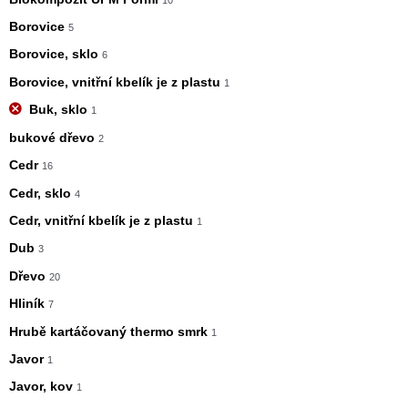
Borovice
5
Borovice, sklo
6
Borovice, vnitřní kbelík je z plastu
1
Buk, sklo
1
bukové dřevo
2
Cedr
16
Cedr, sklo
4
Cedr, vnitřní kbelík je z plastu
1
Dub
3
Dřevo
20
Hliník
7
Hrubě kartáčovaný thermo smrk
1
Javor
1
Javor, kov
1