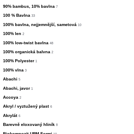
90% bambus, 10% bavlna
7
100 % Bavlna
33
100% bavlna, nejjemnější, sametová
10
100% len
2
100% low-twist bavlna
48
100% organická balvna
2
100% Polyester
1
100% vlna
3
Abachi
5
Abachi, javor
1
Accoya
2
Akryl / vyztužený plast
6
Akrylát
6
Barevně eloxovaný hliník
8
Biokompozit UPM Formi
10