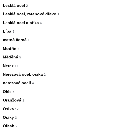
Lesklá ocel
2
Lesklá ocel, ratanové dřevo
1
Lesklá ocel a bříza
4
Lípa
3
matná černá
1
Modřín
4
Měděná
5
Nerez
17
Nerezová ocel, osika
2
nerezové oceli
4
Olše
4
Oranžová
1
Osika
12
Osiky
3
Ořech
2