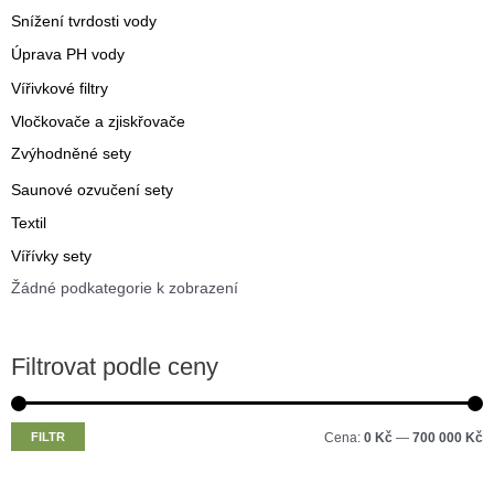
Snížení tvrdosti vody
Úprava PH vody
Vířivkové filtry
Vločkovače a zjiskřovače
Zvýhodněné sety
Saunové ozvučení sety
Textil
Vířívky sety
Žádné podkategorie k zobrazení
Filtrovat podle ceny
M
M
FILTR
Cena:
0 Kč
—
700 000 Kč
i
a