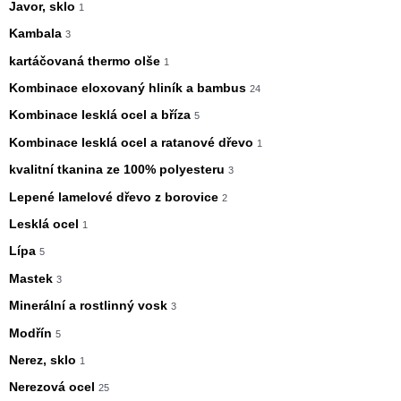
Javor, sklo
1
Kambala
3
kartáčovaná thermo olše
1
Kombinace eloxovaný hliník a bambus
24
Kombinace lesklá ocel a bříza
5
Kombinace lesklá ocel a ratanové dřevo
1
kvalitní tkanina ze 100% polyesteru
3
Lepené lamelové dřevo z borovice
2
Lesklá ocel
1
Lípa
5
Mastek
3
Minerální a rostlinný vosk
3
Modřín
5
Nerez, sklo
1
Nerezová ocel
25