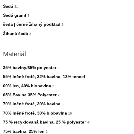
Šedá
31
Šedá granit
3
šedá | černě žíhaný podklad
9
Žíhaná šedá
3
Materiál
35% bavlny/65% polyester
2
55% lněné froté, 32% bavlna, 13% tencel
1
60% len, 40% biobavlna
3
65% Bavlna 35% Polyester
2
70% lněné froté, 30% bavlna
5
70% lněné froté, 30% biobavlna
16
75 % recyklovaná bavlna, 25 % polyester
44
75% bavlna, 25% len
1