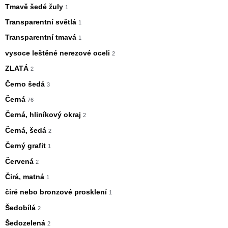
Tmavě šedé žuly
1
Transparentní světlá
1
Transparentní tmavá
1
vysoce leštěné nerezové oceli
2
ZLATÁ
2
Černo šedá
3
Černá
76
Černá, hliníkový okraj
2
Černá, šedá
2
Černý grafit
1
Červená
2
Čirá, matná
1
čiré nebo bronzové prosklení
1
Šedobílá
2
Šedozelená
2