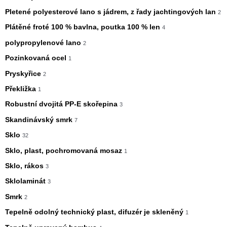
Pletené polyesterové lano s jádrem, z řady jachtingových lan
2
Plátěné froté 100 % bavlna, poutka 100 % len
4
polypropylenové lano
2
Pozinkovaná ocel
1
Pryskyřice
2
Překližka
1
Robustní dvojitá PP-E skořepina
3
Skandinávský smrk
7
Sklo
32
Sklo, plast, pochromovaná mosaz
1
Sklo, rákos
3
Sklolaminát
3
Smrk
2
Tepelně odolný technický plast, difuzér je skleněný
1