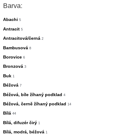
n
x
Barva:
i
i
m
m
Abachi
5
á
á
Antracit
5
l
l
Antracitová/černá
2
n
n
Bambusová
8
í
í
Borovice
6
c
c
Bronzová
3
e
e
Buk
1
n
n
Béžová
7
a
a
Béžová, bíle žíhaný podklad
4
Béžová, černě žíhaný podklad
14
Bílá
44
Bílá, difuzér čirý
1
Bílá, modrá, béžová
1