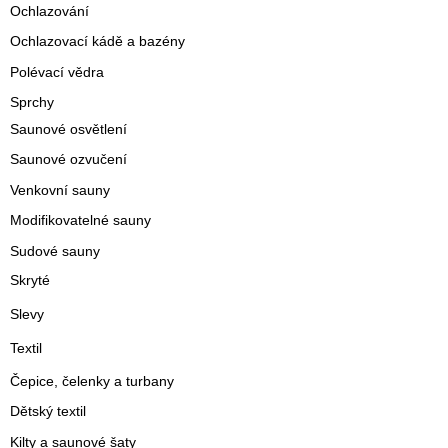
Ochlazování
Ochlazovací kádě a bazény
Polévací vědra
Sprchy
Saunové osvětlení
Saunové ozvučení
Venkovní sauny
Modifikovatelné sauny
Sudové sauny
Skryté
Slevy
Textil
Čepice, čelenky a turbany
Dětský textil
Kilty a saunové šaty