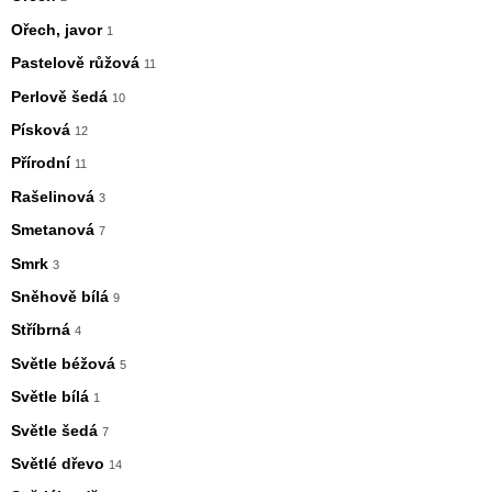
Ořech, javor
1
Pastelově růžová
11
Perlově šedá
10
Písková
12
Přírodní
11
Rašelinová
3
Smetanová
7
Smrk
3
Sněhově bílá
9
Stříbrná
4
Světle béžová
5
Světle bílá
1
Světle šedá
7
Světlé dřevo
14