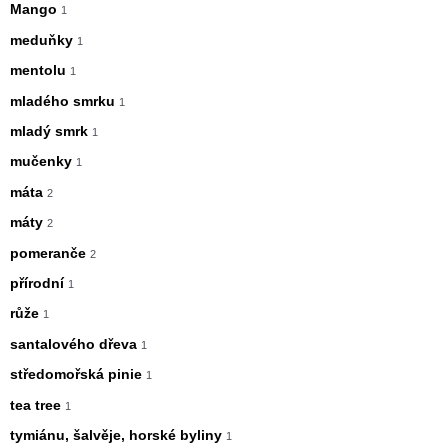
Mango
1
meduňky
1
mentolu
1
mladého smrku
1
mladý smrk
1
mučenky
1
máta
2
máty
2
pomeranče
2
přírodní
1
růže
1
santalového dřeva
1
středomořská pinie
1
tea tree
1
tymiánu, šalvěje, horské byliny
1