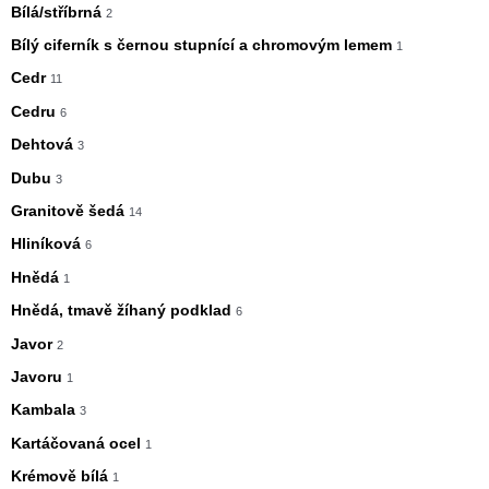
Bílá/stříbrná
2
Bílý ciferník s černou stupnící a chromovým lemem
1
Cedr
11
Cedru
6
Dehtová
3
Dubu
3
Granitově šedá
14
Hliníková
6
Hnědá
1
Hnědá, tmavě žíhaný podklad
6
Javor
2
Javoru
1
Kambala
3
Kartáčovaná ocel
1
Krémově bílá
1