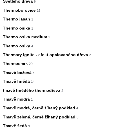
Světlého dřeva
6
Thermoborovice
16
Thermo jasan
1
Thermo osika
1
Thermo osika medium
1
Thermo osiky
4
Thermory Ignite - efekt opalovaného dřeva
2
Thermosmrk
20
Tmavě béžová
4
Tmavě hnědá
14
tmavě hnědého thermodřeva
2
Tmavě modrá
1
Tmavě modrá, černě žíhaný podklad
4
Tmavě zelená, černě žíhaný podklad
8
Tmavě šedá
9