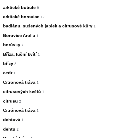
arktické bobule
9
arktické borovice
12
badiánu, sušených jablek a citrusové kůry
1
Borovice Arolla
1
borůvky
7
Bříza, luční kvítí
1
břízy
8
cedr
1
Citronová tráva
1
citrusových květů
1
citrusu
2
Citrónová tráva
1
dehtová
1
dehtu
2