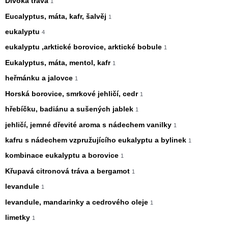
Divoká tráva
1
Eucalyptus, máta, kafr, šalvěj
1
eukalyptu
4
eukalyptu ,arktické borovice, arktické bobule
1
Eukalyptus, máta, mentol, kafr
1
heřmánku a jalovce
1
Horská borovice, smrkové jehličí, cedr
1
hřebíčku, badiánu a sušených jablek
1
jehličí, jemné dřevité aroma s nádechem vanilky
1
kafru s nádechem vzpružujícího eukalyptu a bylinek
1
kombinace eukalyptu a borovice
1
Křupavá citronová tráva a bergamot
1
levandule
1
levandule, mandarinky a cedrového oleje
1
limetky
1