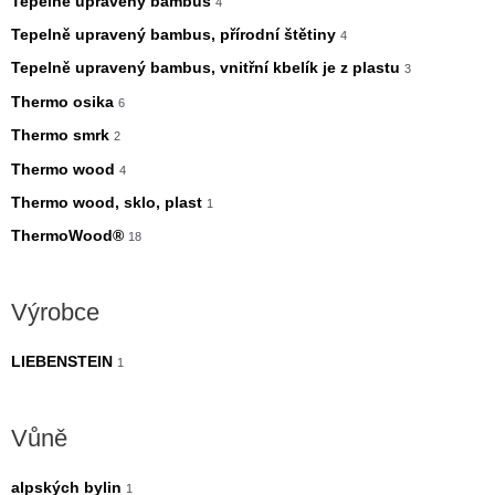
Tepelně upravený bambus
4
Tepelně upravený bambus, přírodní štětiny
4
Tepelně upravený bambus, vnitřní kbelík je z plastu
3
Thermo osika
6
Thermo smrk
2
Thermo wood
4
Thermo wood, sklo, plast
1
ThermoWood®
18
Výrobce
LIEBENSTEIN
1
Vůně
alpských bylin
1