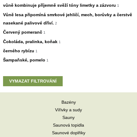
vůně kombinuje příjemně svěží tóny limetky a zázvoru
1
Vůně lesa připomíná smrkové jehličí, mech, borůvky a čerstvě
nasekané palivové dříví.
2
Červený pomeranč
1
Čokoláda, pralinka, koňak
1
černého rybízu
1
Šampaňské, pomelo
1
VYMAZAT FILTROVÁNÍ
Bazény
Vířivky a sudy
Sauny
Saunová topidla
Saunové doplňky