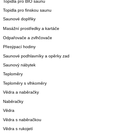
Topidla pro BIO saunu
Topidla pro finskou saunu
Saunové doplňky
Masážní prostředky a kartáče
Odpařovače a zvlhčovače
Přesýpací hodiny
Saunové podhlavníky a opěrky zad
Saunový nábytek
Teploměry
Teploměry s vlhkoměry
Vědra a naběračky
Naběračky
Vědra
Vědra s naběračkou
Vědra s rukojetí