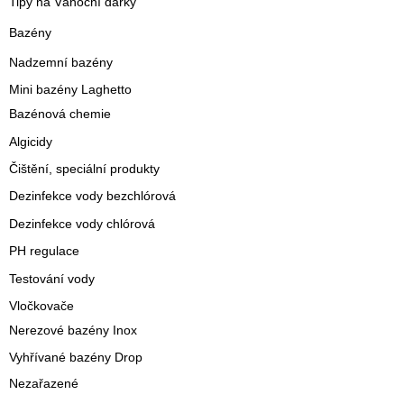
Tipy na Vánoční dárky
Bazény
Nadzemní bazény
Mini bazény Laghetto
Bazénová chemie
Algicidy
Čištění, speciální produkty
Dezinfekce vody bezchlórová
Dezinfekce vody chlórová
PH regulace
Testování vody
Vločkovače
Nerezové bazény Inox
Vyhřívané bazény Drop
Nezařazené