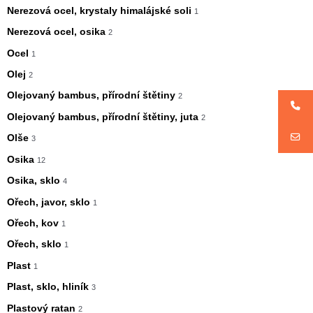
Nerezová ocel, krystaly himalájské soli
1
Nerezová ocel, osika
2
Ocel
1
Olej
2
Olejovaný bambus, přírodní štětiny
2
Olejovaný bambus, přírodní štětiny, juta
2
Olše
3
Osika
12
Osika, sklo
4
Ořech, javor, sklo
1
Ořech, kov
1
Ořech, sklo
1
Plast
1
Plast, sklo, hliník
3
Plastový ratan
2