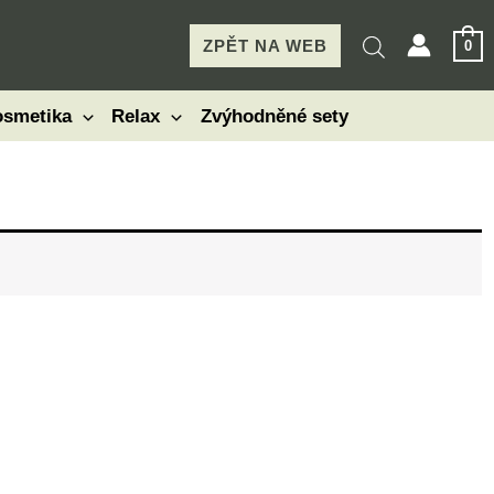
ZPĚT NA WEB
0
smetika
Relax
Zvýhodněné sety