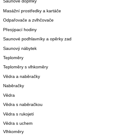
Saunové doplňky
Masážní prostředky a kartáče
Odpařovače a zvlhčovače
Přesýpací hodiny
Saunové podhlavníky a opěrky zad
Saunový nábytek
Teploměry
Teploměry s vlhkoměry
Vědra a naběračky
Naběračky
Vědra
Vědra s naběračkou
Vědra s rukojetí
Vědra s uchem
Vlhkoměry