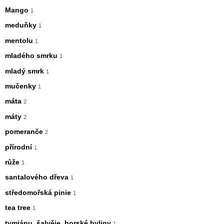
Mango
1
meduňky
1
mentolu
1
mladého smrku
1
mladý smrk
1
mučenky
1
máta
2
máty
2
pomeranče
2
přírodní
1
růže
1
santalového dřeva
1
středomořská pinie
1
tea tree
1
tymiánu, šalvěje, horské byliny
1