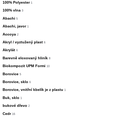
100% Polyester
1
100% vlna
3
Abachi
5
Abachi, javor
1
Accoya
2
Akryl / vyztužený plast
6
Akrylát
6
Barevně eloxovaný hliník
8
Biokompozit UPM Formi
10
Borovice
5
Borovice, sklo
6
Borovice, vnitřní kbelík je z plastu
1
Buk, sklo
1
bukové dřevo
2
Cedr
16