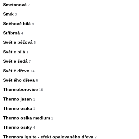
Smetanová
7
Smrk
3
Sněhově bílá
9
Stříbrná
4
Světle béžová
5
Světle bílá
1
Světle šedá
7
Světlé dřevo
14
Světlého dřeva
6
Thermoborovice
16
Thermo jasan
1
Thermo osika
1
Thermo osika medium
1
Thermo osiky
4
Thermory Ignite - efekt opalovaného dřeva
2