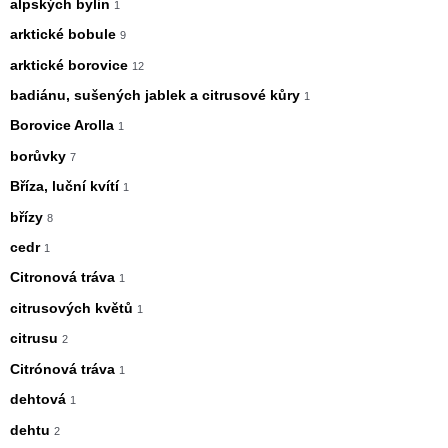
alpských bylin
1
arktické bobule
9
arktické borovice
12
badiánu, sušených jablek a citrusové kůry
1
Borovice Arolla
1
borůvky
7
Bříza, luční kvítí
1
břízy
8
cedr
1
Citronová tráva
1
citrusových květů
1
citrusu
2
Citrónová tráva
1
dehtová
1
dehtu
2