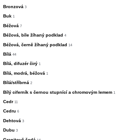
Bronzová
3
Buk
1
Béžová
7
Béžová, bíle žíhaný podklad
4
Béžová, černě žíhaný podklad
14
Bílá
44
Bílá, difuzér čirý
1
Bílá, modrá, béžová
1
Bílá/stříbrná
2
Bílý ciferník s černou stupnící a chromovým lemem
1
Cedr
11
Cedru
6
Dehtová
3
Dubu
3
Granitově šedá
14