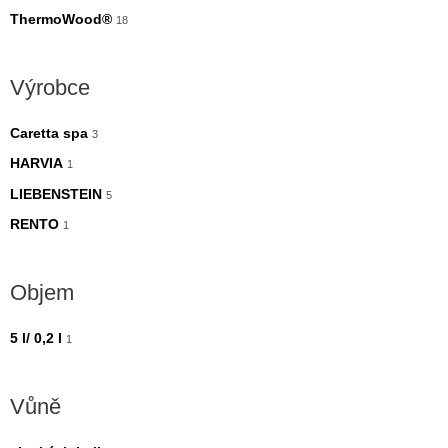
ThermoWood®
18
Výrobce
Caretta spa
3
HARVIA
1
LIEBENSTEIN
5
RENTO
1
Objem
5 l/ 0,2 l
1
Vůně