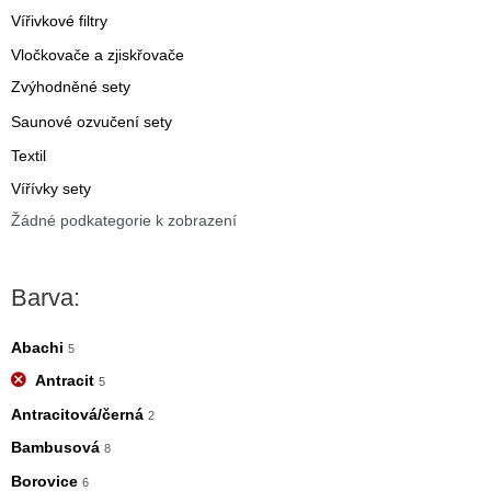
Vířivkové filtry
Vločkovače a zjiskřovače
Zvýhodněné sety
Saunové ozvučení sety
Textil
Vířívky sety
Žádné podkategorie k zobrazení
Barva:
Abachi
5
Antracit
5
Antracitová/černá
2
Bambusová
8
Borovice
6