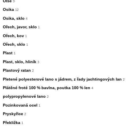
Olše
3
Osika
12
Osika, sklo
4
Ořech, javor, sklo
1
Ořech, kov
1
Ořech, sklo
1
Plast
1
Plast, sklo, hliník
3
Plastový ratan
2
Pletené polyesterové lano s jádrem, z řady jachtingových lan
2
Plátěné froté 100 % bavlna, poutka 100 % len
4
polypropylenové lano
2
Pozinkovaná ocel
1
Pryskyřice
2
Překližka
1