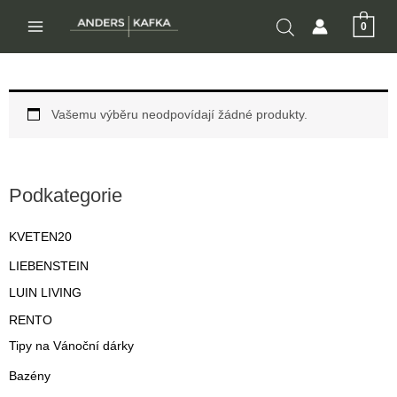
Přeskočit
0
na
MAIN
obsah
MENU
Vašemu výběru neodpovídají žádné produkty.
Podkategorie
KVETEN20
LIEBENSTEIN
LUIN LIVING
RENTO
Tipy na Vánoční dárky
Bazény