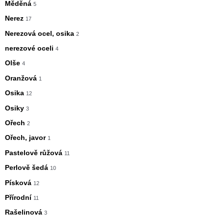
Měděná
5
Nerez
17
Nerezová ocel, osika
2
nerezové oceli
4
Olše
4
Oranžová
1
Osika
12
Osiky
3
Ořech
2
Ořech, javor
1
Pastelově růžová
11
Perlově šedá
10
Písková
12
Přírodní
11
Rašelinová
3