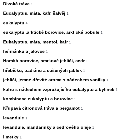
Divoká tráva
1
Eucalyptus, máta, kafr, šalvěj
1
eukalyptu
4
eukalyptu ,arktické borovice, arktické bobule
1
Eukalyptus, máta, mentol, kafr
1
heřmánku a jalovce
1
Horská borovice, smrkové jehličí, cedr
1
hřebíčku, badiánu a sušených jablek
1
jehličí, jemné dřevité aroma s nádechem vanilky
1
kafru s nádechem vzpružujícího eukalyptu a bylinek
1
kombinace eukalyptu a borovice
1
Křupavá citronová tráva a bergamot
1
levandule
1
levandule, mandarinky a cedrového oleje
1
limetky
1