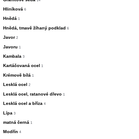
Hliníková
6
Hnědá
1
Hnědá, tmavě žíhaný podklad
6
Javor
2
Javoru
1
Kambala
3
Kartáčovaná ocel
1
Krémově bílá
1
Lesklá ocel
2
Lesklá ocel, ratanové dřevo
1
Lesklá ocel a bříza
4
Lípa
3
matná černá
1
Modřín
4