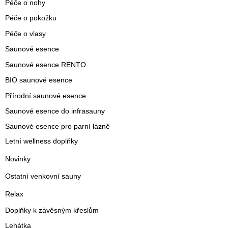
Péče o nohy
Péče o pokožku
Péče o vlasy
Saunové esence
Saunové esence RENTO
BIO saunové esence
Přírodní saunové esence
Saunové esence do infrasauny
Saunové esence pro parní lázně
Letní wellness doplňky
Novinky
Ostatní venkovní sauny
Relax
Doplňky k závěsným křeslům
Lehátka