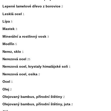
Lepené lamelové dřevo z borovice
2
Lesklá ocel
1
Lípa
5
Mastek
3
Minerální a rostlinný vosk
3
Modřín
5
Nerez, sklo
1
Nerezová ocel
25
Nerezová ocel, krystaly himalájské soli
1
Nerezová ocel, osika
2
Ocel
1
Olej
2
Olejovaný bambus, přírodní štětiny
2
Olejovaný bambus, přírodní štětiny, juta
2