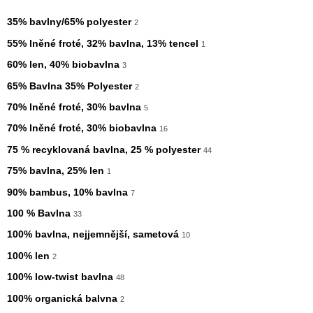
35% bavlny/65% polyester
2
55% lněné froté, 32% bavlna, 13% tencel
1
60% len, 40% biobavlna
3
65% Bavlna 35% Polyester
2
70% lněné froté, 30% bavlna
5
70% lněné froté, 30% biobavlna
16
75 % recyklovaná bavlna, 25 % polyester
44
75% bavlna, 25% len
1
90% bambus, 10% bavlna
7
100 % Bavlna
33
100% bavlna, nejjemnější, sametová
10
100% len
2
100% low-twist bavlna
48
100% organická balvna
2