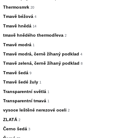
Thermosmrk
20
Tmavě béžová
4
Tmavě hnědá
14
tmavě hnědého thermodřeva
2
Tmavě modrá
1
Tmavě modrá, černě žíhaný podklad
4
Tmavě zelená, černě žíhaný podklad
8
Tmavě šedá
9
Tmavě šedé žuly
1
Transparentní světlá
1
Transparentní tmavá
1
vysoce leštěné nerezové oceli
2
ZLATÁ
2
Černo šedá
3