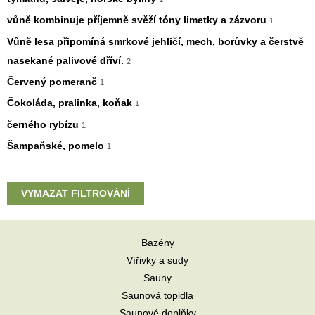
vůně kombinuje příjemně svěží tóny limetky a zázvoru
1
Vůně lesa připomíná smrkové jehličí, mech, borůvky a čerstvě
nasekané palivové dříví.
2
Červený pomeranč
1
Čokoláda, pralinka, koňak
1
černého rybízu
1
Šampaňské, pomelo
1
VYMAZAT FILTROVÁNÍ
Bazény
Vířivky a sudy
Sauny
Saunová topidla
Saunové doplňky