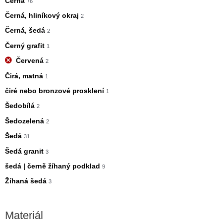
Černá
76
Černá, hliníkový okraj
2
Černá, šedá
2
Černý grafit
1
Červená
2
Čirá, matná
1
čiré nebo bronzové prosklení
1
Šedobílá
2
Šedozelená
2
Šedá
31
Šedá granit
3
šedá | černě žíhaný podklad
9
Žíhaná šedá
3
Materiál