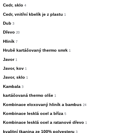
Cedr, sklo
4
Cedr, vnitřní kbelík je z plastu
1
Dub
3
Dřevo
20
Hliník
7
Hrubě kartáčovaný thermo smrk
1
Javor
1
Javor, kov
1
Javor, sklo
1
Kambala
3
kartáčovaná thermo olše
1
Kombinace eloxovaný hliník a bambus
24
Kombinace lesklá ocel a bříza
5
Kombinace lesklá ocel a ratanové dřevo
1
kvalitní tkanina ze 100% polyesteru
3