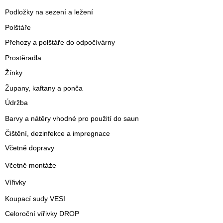
Podložky na sezení a ležení
Polštáře
Přehozy a polštáře do odpočívárny
Prostěradla
Žínky
Župany, kaftany a ponča
Údržba
Barvy a nátěry vhodné pro použití do saun
Čištění, dezinfekce a impregnace
Včetně dopravy
Včetně montáže
Vířivky
Koupací sudy VESI
Celoroční vířivky DROP