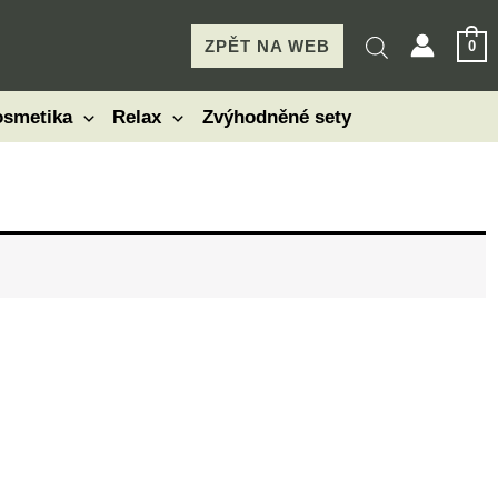
ZPĚT NA WEB
0
smetika
Relax
Zvýhodněné sety