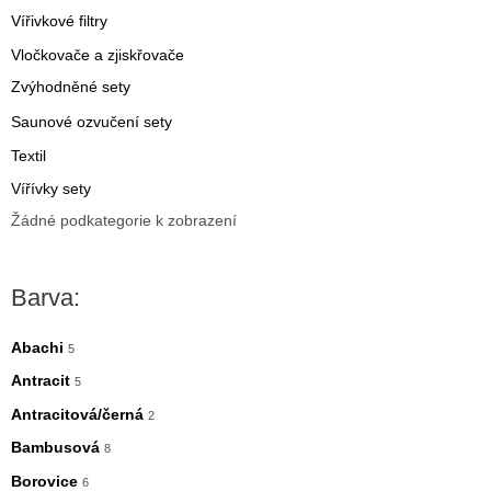
Vířivkové filtry
Vločkovače a zjiskřovače
Zvýhodněné sety
Saunové ozvučení sety
Textil
Vířívky sety
Žádné podkategorie k zobrazení
Barva:
Abachi
5
Antracit
5
Antracitová/černá
2
Bambusová
8
Borovice
6