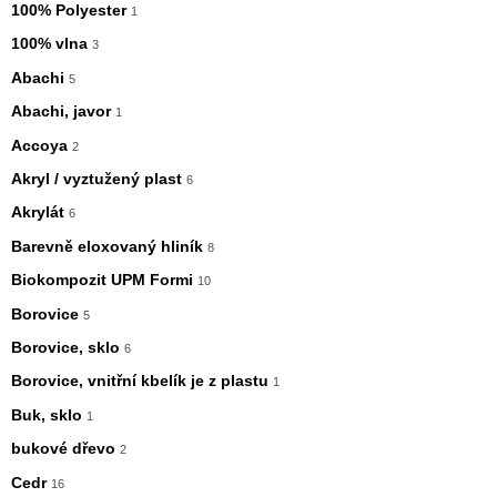
100% Polyester
1
100% vlna
3
Abachi
5
Abachi, javor
1
Accoya
2
Akryl / vyztužený plast
6
Akrylát
6
Barevně eloxovaný hliník
8
Biokompozit UPM Formi
10
Borovice
5
Borovice, sklo
6
Borovice, vnitřní kbelík je z plastu
1
Buk, sklo
1
bukové dřevo
2
Cedr
16