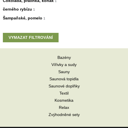
Čokoláda, pralinka, koňak
1
černého rybízu
1
Šampaňské, pomelo
1
VYMAZAT FILTROVÁNÍ
Bazény
Vířivky a sudy
Sauny
Saunová topidla
Saunové doplňky
Textil
Kosmetika
Relax
Zvýhodněné sety