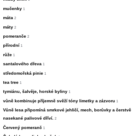
mučenky
1
máta
2
máty
2
pomeranče
2
přírodní
1
růže
1
santalového dřeva
1
středomořská pinie
1
tea tree
1
tymiánu, šalvěje, horské byliny
1
vůně kombinuje příjemně svěží tóny limetky a zázvoru
1
Vůně lesa připomíná smrkové jehličí, mech, borůvky a čerstvě
nasekané palivové dříví.
2
Červený pomeranč
1