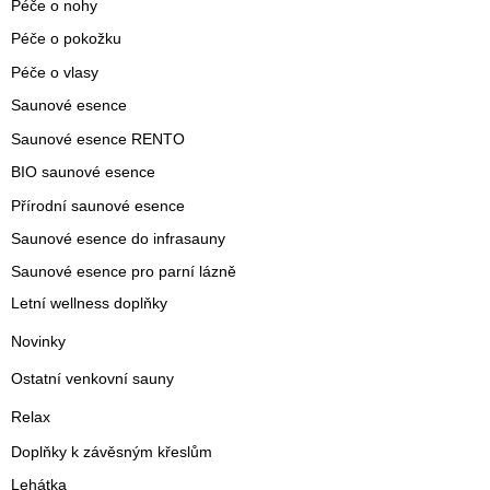
Péče o nohy
Péče o pokožku
Péče o vlasy
Saunové esence
Saunové esence RENTO
BIO saunové esence
Přírodní saunové esence
Saunové esence do infrasauny
Saunové esence pro parní lázně
Letní wellness doplňky
Novinky
Ostatní venkovní sauny
Relax
Doplňky k závěsným křeslům
Lehátka