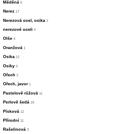
Měděná
5
Nerez
17
Nerezová ocel, osika
2
nerezové oceli
4
Olše
4
Oranžová
1
Osika
12
Osiky
3
Ořech
2
Ořech, javor
1
Pastelově růžová
11
Perlově šedá
10
Písková
12
Přírodní
11
Rašelinová
3