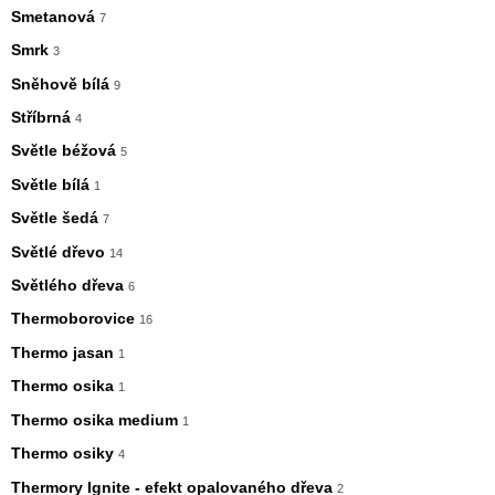
Smetanová
7
Smrk
3
Sněhově bílá
9
Stříbrná
4
Světle béžová
5
Světle bílá
1
Světle šedá
7
Světlé dřevo
14
Světlého dřeva
6
Thermoborovice
16
Thermo jasan
1
Thermo osika
1
Thermo osika medium
1
Thermo osiky
4
Thermory Ignite - efekt opalovaného dřeva
2