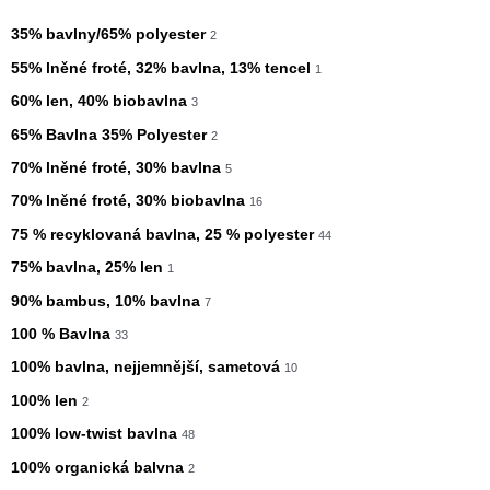
35% bavlny/65% polyester
2
55% lněné froté, 32% bavlna, 13% tencel
1
60% len, 40% biobavlna
3
65% Bavlna 35% Polyester
2
70% lněné froté, 30% bavlna
5
70% lněné froté, 30% biobavlna
16
75 % recyklovaná bavlna, 25 % polyester
44
75% bavlna, 25% len
1
90% bambus, 10% bavlna
7
100 % Bavlna
33
100% bavlna, nejjemnější, sametová
10
100% len
2
100% low-twist bavlna
48
100% organická balvna
2