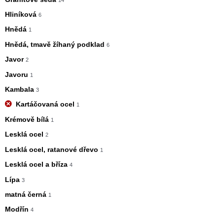
Hliníková
6
Hnědá
1
Hnědá, tmavě žíhaný podklad
6
Javor
2
Javoru
1
Kambala
3
Kartáčovaná ocel
1
Krémově bílá
1
Lesklá ocel
2
Lesklá ocel, ratanové dřevo
1
Lesklá ocel a bříza
4
Lípa
3
matná černá
1
Modřín
4