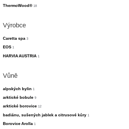
ThermoWood®
18
Výrobce
Caretta spa
3
EOS
1
HARVIA AUSTRIA
1
Vůně
alpských bylin
1
arktické bobule
9
arktické borovice
12
badiánu, sušených jablek a citrusové kůry
1
Borovice Arolla
1