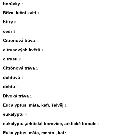
borůvky
7
Bříza, luční kvítí
1
břízy
8
cedr
1
Citronová tráva
1
citrusových květů
1
citrusu
2
Citrónová tráva
1
dehtová
1
dehtu
2
Divoká tráva
1
Eucalyptus, máta, kafr, šalvěj
1
eukalyptu
4
eukalyptu ,arktické borovice, arktické bobule
1
Eukalyptus, máta, mentol, kafr
1