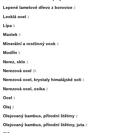
Lepené lamelové dřevo z borovice
2
Lesklá ocel
1
Lípa
5
Mastek
3
Minerální a rostlinný vosk
3
Modřín
5
Nerez, sklo
1
Nerezová ocel
25
Nerezová ocel, krystaly himalájské soli
1
Nerezová ocel, osika
2
Ocel
1
Olej
2
Olejovaný bambus, přírodní štětiny
2
Olejovaný bambus, přírodní štětiny, juta
2