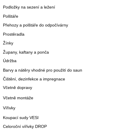
Podložky na sezení a ležení
Polštáře
Přehozy a polštáře do odpočívárny
Prostěradla
Žínky
Župany, kaftany a ponča
Údržba
Barvy a nátěry vhodné pro použití do saun
Čištění, dezinfekce a impregnace
Včetně dopravy
Včetně montáže
Vířivky
Koupací sudy VESI
Celoroční vířivky DROP