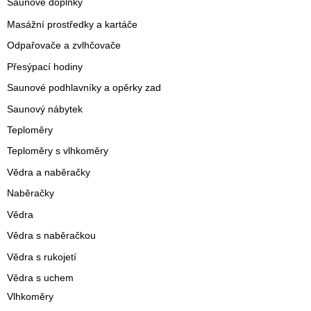
Saunové doplňky
Masážní prostředky a kartáče
Odpařovače a zvlhčovače
Přesýpací hodiny
Saunové podhlavníky a opěrky zad
Saunový nábytek
Teploměry
Teploměry s vlhkoměry
Vědra a naběračky
Naběračky
Vědra
Vědra s naběračkou
Vědra s rukojetí
Vědra s uchem
Vlhkoměry