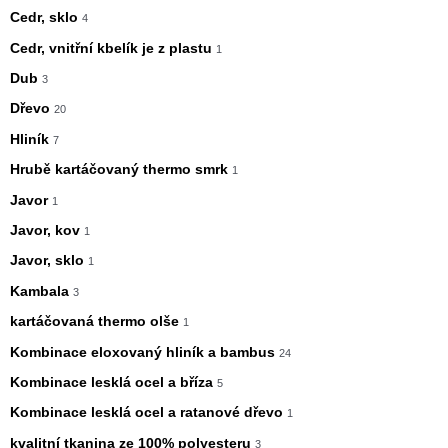
Cedr, sklo
4
Cedr, vnitřní kbelík je z plastu
1
Dub
3
Dřevo
20
Hliník
7
Hrubě kartáčovaný thermo smrk
1
Javor
1
Javor, kov
1
Javor, sklo
1
Kambala
3
kartáčovaná thermo olše
1
Kombinace eloxovaný hliník a bambus
24
Kombinace lesklá ocel a bříza
5
Kombinace lesklá ocel a ratanové dřevo
1
kvalitní tkanina ze 100% polyesteru
3