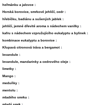
heřmánku a jalovce
1
Horská borovice, smrkové jehličí, cedr
1
hřebíčku, badiánu a sušených jablek
1
jehličí, jemné dřevité aroma s nádechem vanilky
1
kafru s nádechem vzpružujícího eukalyptu a bylinek
1
kombinace eukalyptu a borovice
1
Křupavá citronová tráva a bergamot
1
levandule
1
levandule, mandarinky a cedrového oleje
1
limetky
1
Mango
1
meduňky
1
mentolu
1
mladého smrku
1
mladý smrk
1