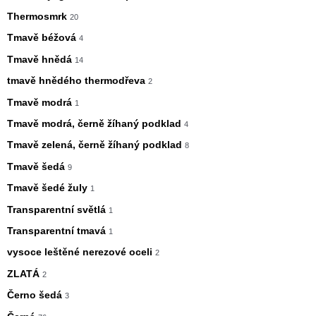
Thermosmrk
20
Tmavě béžová
4
Tmavě hnědá
14
tmavě hnědého thermodřeva
2
Tmavě modrá
1
Tmavě modrá, černě žíhaný podklad
4
Tmavě zelená, černě žíhaný podklad
8
Tmavě šedá
9
Tmavě šedé žuly
1
Transparentní světlá
1
Transparentní tmavá
1
vysoce leštěné nerezové oceli
2
ZLATÁ
2
Černo šedá
3