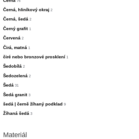
Černá
76
Černá, hliníkový okraj
2
Černá, šedá
2
Černý grafit
1
Červená
2
Čirá, matná
1
čiré nebo bronzové prosklení
1
Šedobílá
2
Šedozelená
2
Šedá
31
Šedá granit
3
šedá | černě žíhaný podklad
9
Žíhaná šedá
3
Materiál