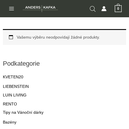
Přeskočit
0
na
MAIN
obsah
MENU
Vašemu výběru neodpovídají žádné produkty.
Podkategorie
KVETEN20
LIEBENSTEIN
LUIN LIVING
RENTO
Tipy na Vánoční dárky
Bazény