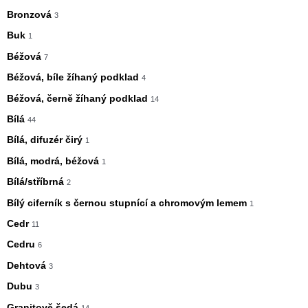
Bronzová
3
Buk
1
Béžová
7
Béžová, bíle žíhaný podklad
4
Béžová, černě žíhaný podklad
14
Bílá
44
Bílá, difuzér čirý
1
Bílá, modrá, béžová
1
Bílá/stříbrná
2
Bílý ciferník s černou stupnící a chromovým lemem
1
Cedr
11
Cedru
6
Dehtová
3
Dubu
3
Granitově šedá
14