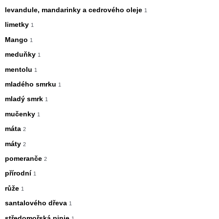
levandule, mandarinky a cedrového oleje
1
limetky
1
Mango
1
meduňky
1
mentolu
1
mladého smrku
1
mladý smrk
1
mučenky
1
máta
2
máty
2
pomeranče
2
přírodní
1
růže
1
santalového dřeva
1
středomořská pinie
1