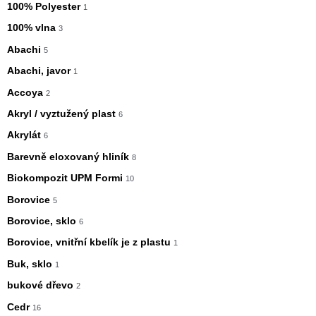
100% Polyester
1
100% vlna
3
Abachi
5
Abachi, javor
1
Accoya
2
Akryl / vyztužený plast
6
Akrylát
6
Barevně eloxovaný hliník
8
Biokompozit UPM Formi
10
Borovice
5
Borovice, sklo
6
Borovice, vnitřní kbelík je z plastu
1
Buk, sklo
1
bukové dřevo
2
Cedr
16