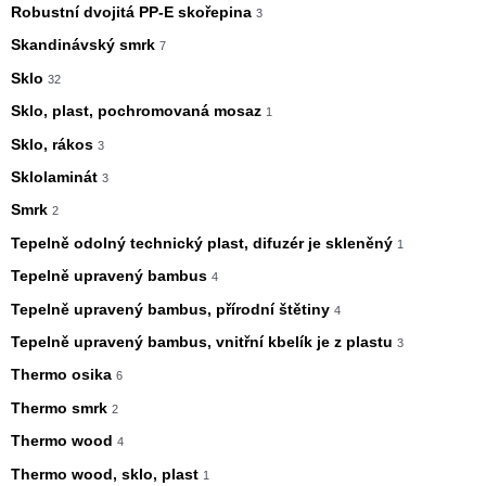
Robustní dvojitá PP-E skořepina
3
Skandinávský smrk
7
Sklo
32
Sklo, plast, pochromovaná mosaz
1
Sklo, rákos
3
Sklolaminát
3
Smrk
2
Tepelně odolný technický plast, difuzér je skleněný
1
Tepelně upravený bambus
4
Tepelně upravený bambus, přírodní štětiny
4
Tepelně upravený bambus, vnitřní kbelík je z plastu
3
Thermo osika
6
Thermo smrk
2
Thermo wood
4
Thermo wood, sklo, plast
1