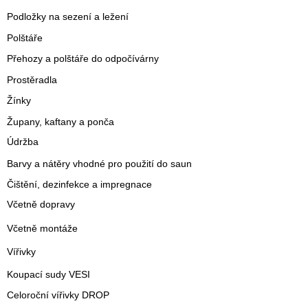
Podložky na sezení a ležení
Polštáře
Přehozy a polštáře do odpočívárny
Prostěradla
Žínky
Župany, kaftany a ponča
Údržba
Barvy a nátěry vhodné pro použití do saun
Čištění, dezinfekce a impregnace
Včetně dopravy
Včetně montáže
Vířivky
Koupací sudy VESI
Celoroční vířivky DROP