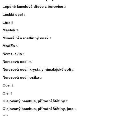
Lepené lamelové dřevo z borovice
2
Lesklá ocel
1
Lípa
5
Mastek
3
Minerální a rostlinný vosk
3
Modřín
5
Nerez, sklo
1
Nerezová ocel
25
Nerezová ocel, krystaly himalájské soli
1
Nerezová ocel, osika
2
Ocel
1
Olej
2
Olejovaný bambus, přírodní štětiny
2
Olejovaný bambus, přírodní štětiny, juta
2