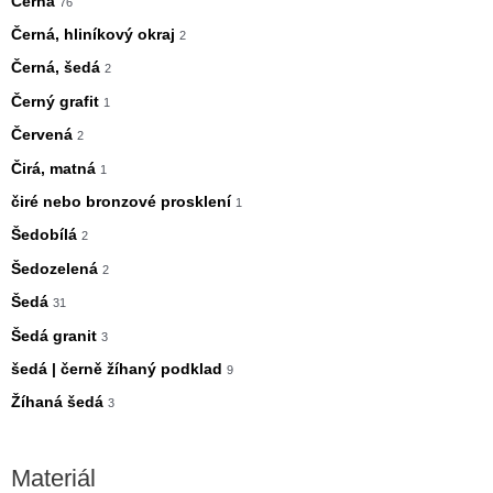
Černá
76
Černá, hliníkový okraj
2
Černá, šedá
2
Černý grafit
1
Červená
2
Čirá, matná
1
čiré nebo bronzové prosklení
1
Šedobílá
2
Šedozelená
2
Šedá
31
Šedá granit
3
šedá | černě žíhaný podklad
9
Žíhaná šedá
3
Materiál