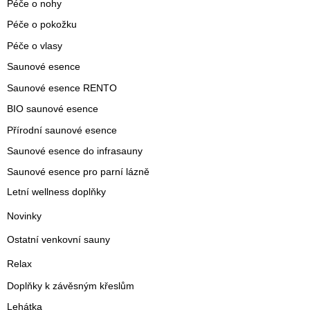
Péče o nohy
Péče o pokožku
Péče o vlasy
Saunové esence
Saunové esence RENTO
BIO saunové esence
Přírodní saunové esence
Saunové esence do infrasauny
Saunové esence pro parní lázně
Letní wellness doplňky
Novinky
Ostatní venkovní sauny
Relax
Doplňky k závěsným křeslům
Lehátka