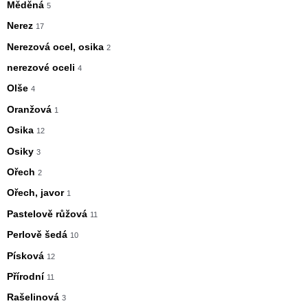
Měděná
5
Nerez
17
Nerezová ocel, osika
2
nerezové oceli
4
Olše
4
Oranžová
1
Osika
12
Osiky
3
Ořech
2
Ořech, javor
1
Pastelově růžová
11
Perlově šedá
10
Písková
12
Přírodní
11
Rašelinová
3