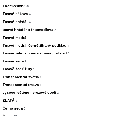
Thermosmrk
20
Tmavě béžová
4
Tmavě hnědá
14
tmavě hnědého thermodřeva
2
Tmavě modrá
1
Tmavě modrá, černě žíhaný podklad
4
Tmavě zelená, černě žíhaný podklad
8
Tmavě šedá
9
Tmavě šedé žuly
1
Transparentní světlá
1
Transparentní tmavá
1
vysoce leštěné nerezové oceli
2
ZLATÁ
2
Černo šedá
3