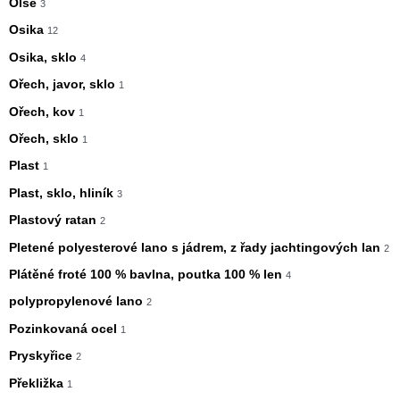
Olše
3
Osika
12
Osika, sklo
4
Ořech, javor, sklo
1
Ořech, kov
1
Ořech, sklo
1
Plast
1
Plast, sklo, hliník
3
Plastový ratan
2
Pletené polyesterové lano s jádrem, z řady jachtingových lan
2
Plátěné froté 100 % bavlna, poutka 100 % len
4
polypropylenové lano
2
Pozinkovaná ocel
1
Pryskyřice
2
Překližka
1