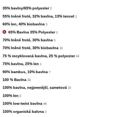
35% bavlny/65% polyester
2
55% lněné froté, 32% bavlna, 13% tencel
1
60% len, 40% biobavlna
3
65% Bavlna 35% Polyester
2
70% lněné froté, 30% bavlna
5
70% lněné froté, 30% biobavlna
16
75 % recyklovaná bavlna, 25 % polyester
44
75% bavlna, 25% len
1
90% bambus, 10% bavlna
7
100 % Bavlna
33
100% bavlna, nejjemnější, sametová
10
100% len
2
100% low-twist bavlna
48
100% organická balvna
2