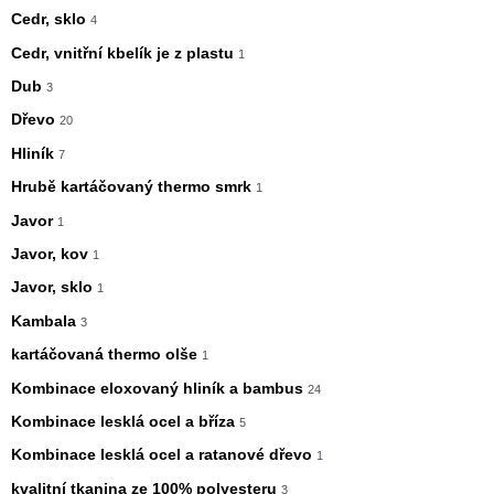
Cedr, sklo
4
Cedr, vnitřní kbelík je z plastu
1
Dub
3
Dřevo
20
Hliník
7
Hrubě kartáčovaný thermo smrk
1
Javor
1
Javor, kov
1
Javor, sklo
1
Kambala
3
kartáčovaná thermo olše
1
Kombinace eloxovaný hliník a bambus
24
Kombinace lesklá ocel a bříza
5
Kombinace lesklá ocel a ratanové dřevo
1
kvalitní tkanina ze 100% polyesteru
3