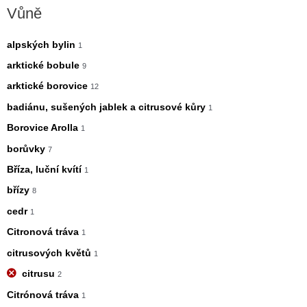
Vůně
alpských bylin
1
arktické bobule
9
arktické borovice
12
badiánu, sušených jablek a citrusové kůry
1
Borovice Arolla
1
borůvky
7
Bříza, luční kvítí
1
břízy
8
cedr
1
Citronová tráva
1
citrusových květů
1
citrusu
2
Citrónová tráva
1