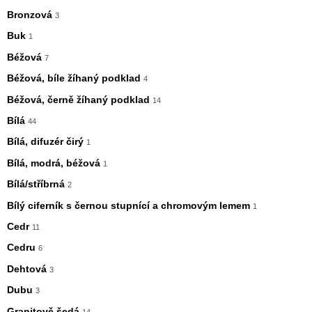
Bronzová
3
Buk
1
Béžová
7
Béžová, bíle žíhaný podklad
4
Béžová, černě žíhaný podklad
14
Bílá
44
Bílá, difuzér čirý
1
Bílá, modrá, béžová
1
Bílá/stříbrná
2
Bílý ciferník s černou stupnící a chromovým lemem
1
Cedr
11
Cedru
6
Dehtová
3
Dubu
3
Granitově šedá
14