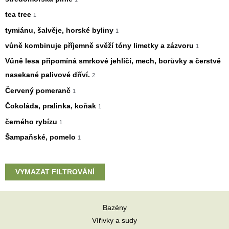
tea tree
1
tymiánu, šalvěje, horské byliny
1
vůně kombinuje příjemně svěží tóny limetky a zázvoru
1
Vůně lesa připomíná smrkové jehličí, mech, borůvky a čerstvě
nasekané palivové dříví.
2
Červený pomeranč
1
Čokoláda, pralinka, koňak
1
černého rybízu
1
Šampaňské, pomelo
1
VYMAZAT FILTROVÁNÍ
Bazény
Vířivky a sudy