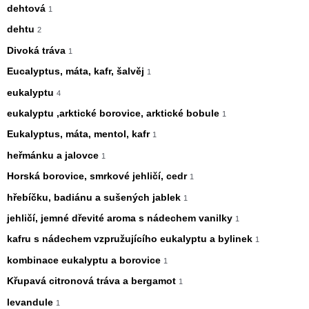
dehtová
1
dehtu
2
Divoká tráva
1
Eucalyptus, máta, kafr, šalvěj
1
eukalyptu
4
eukalyptu ,arktické borovice, arktické bobule
1
Eukalyptus, máta, mentol, kafr
1
heřmánku a jalovce
1
Horská borovice, smrkové jehličí, cedr
1
hřebíčku, badiánu a sušených jablek
1
jehličí, jemné dřevité aroma s nádechem vanilky
1
kafru s nádechem vzpružujícího eukalyptu a bylinek
1
kombinace eukalyptu a borovice
1
Křupavá citronová tráva a bergamot
1
levandule
1