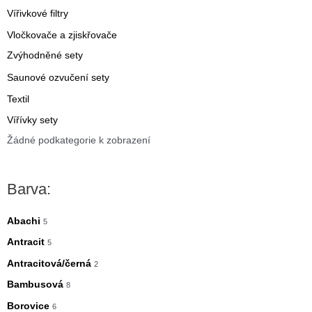
Vířivkové filtry
Vločkovače a zjiskřovače
Zvýhodněné sety
Saunové ozvučení sety
Textil
Vířívky sety
Žádné podkategorie k zobrazení
Barva:
Abachi
5
Antracit
5
Antracitová/černá
2
Bambusová
8
Borovice
6