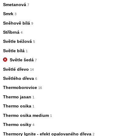
Smetanová
7
Smrk
3
Sněhově bílá
9
Stříbrná
4
Světle béžová
5
Světle bílá
1
Světle šedá
7
Světlé dřevo
14
Světlého dřeva
6
Thermoborovice
16
Thermo jasan
1
Thermo osika
1
Thermo osika medium
1
Thermo osiky
4
Thermory Ignite - efekt opalovaného dřeva
2