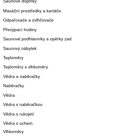
Saunové doplňky
Masážní prostředky a kartáče
Odpařovače a zvlhčovače
Přesýpací hodiny
Saunové podhlavníky a opěrky zad
Saunový nábytek
Teploměry
Teploměry s vlhkoměry
Vědra a naběračky
Naběračky
Vědra
Vědra s naběračkou
Vědra s rukojetí
Vědra s uchem
Vlhkoměry