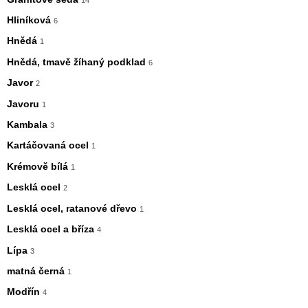
Hliníková
6
Hnědá
1
Hnědá, tmavě žíhaný podklad
6
Javor
2
Javoru
1
Kambala
3
Kartáčovaná ocel
1
Krémově bílá
1
Lesklá ocel
2
Lesklá ocel, ratanové dřevo
1
Lesklá ocel a bříza
4
Lípa
3
matná černá
1
Modřín
4