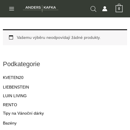
Přeskočit
0
na
MAIN
obsah
MENU
Vašemu výběru neodpovídají žádné produkty.
Podkategorie
KVETEN20
LIEBENSTEIN
LUIN LIVING
RENTO
Tipy na Vánoční dárky
Bazény