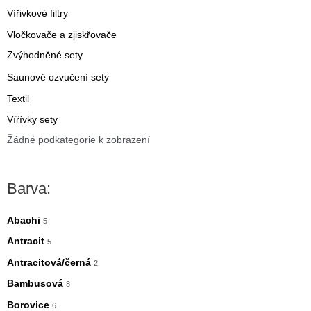
Vířivkové filtry
Vločkovače a zjiskřovače
Zvýhodněné sety
Saunové ozvučení sety
Textil
Vířívky sety
Žádné podkategorie k zobrazení
Barva:
Abachi
5
Antracit
5
Antracitová/černá
2
Bambusová
8
Borovice
6