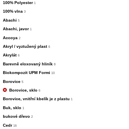
100% Polyester
1
100% vlna
3
Abachi
5
Abachi, javor
1
Accoya
2
Akryl / vyztužený plast
6
Akrylát
6
Barevně eloxovaný hliník
8
Biokompozit UPM Formi
10
Borovice
5
Borovice, sklo
6
Borovice, vnitřní kbelík je z plastu
1
Buk, sklo
1
bukové dřevo
2
Cedr
16