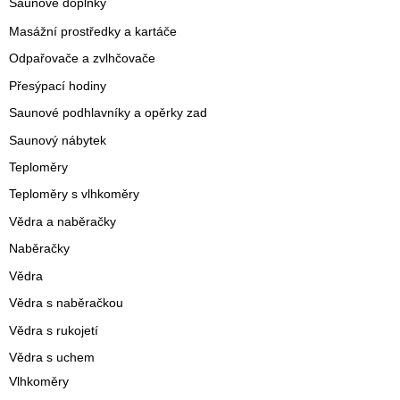
Saunové doplňky
Masážní prostředky a kartáče
Odpařovače a zvlhčovače
Přesýpací hodiny
Saunové podhlavníky a opěrky zad
Saunový nábytek
Teploměry
Teploměry s vlhkoměry
Vědra a naběračky
Naběračky
Vědra
Vědra s naběračkou
Vědra s rukojetí
Vědra s uchem
Vlhkoměry