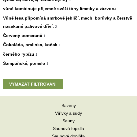
vůně kombinuje příjemně svěží tóny limetky a zázvoru
1
Vůně lesa připomíná smrkové jehličí, mech, borůvky a čerstvě
nasekané palivové dříví.
2
Červený pomeranč
1
Čokoláda, pralinka, koňak
1
černého rybízu
1
Šampaňské, pomelo
1
VYMAZAT FILTROVÁNÍ
Bazény
Vířivky a sudy
Sauny
Saunová topidla
Saunové doplňky