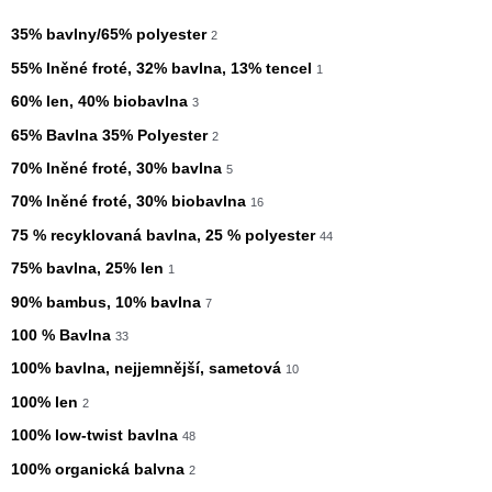
35% bavlny/65% polyester
2
55% lněné froté, 32% bavlna, 13% tencel
1
60% len, 40% biobavlna
3
65% Bavlna 35% Polyester
2
70% lněné froté, 30% bavlna
5
70% lněné froté, 30% biobavlna
16
75 % recyklovaná bavlna, 25 % polyester
44
75% bavlna, 25% len
1
90% bambus, 10% bavlna
7
100 % Bavlna
33
100% bavlna, nejjemnější, sametová
10
100% len
2
100% low-twist bavlna
48
100% organická balvna
2