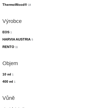
ThermoWood®
18
Výrobce
EOS
1
HARVIA AUSTRIA
5
RENTO
11
Objem
10 ml
1
400 ml
1
Vůně