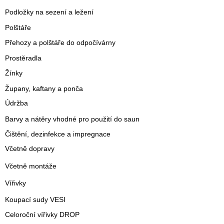
Podložky na sezení a ležení
Polštáře
Přehozy a polštáře do odpočívárny
Prostěradla
Žínky
Župany, kaftany a ponča
Údržba
Barvy a nátěry vhodné pro použití do saun
Čištění, dezinfekce a impregnace
Včetně dopravy
Včetně montáže
Vířivky
Koupací sudy VESI
Celoroční vířivky DROP