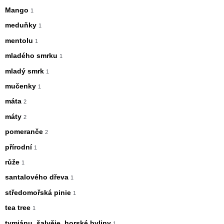
Mango
1
meduňky
1
mentolu
1
mladého smrku
1
mladý smrk
1
mučenky
1
máta
2
máty
2
pomeranče
2
přírodní
1
růže
1
santalového dřeva
1
středomořská pinie
1
tea tree
1
tymiánu, šalvěje, horské byliny
1