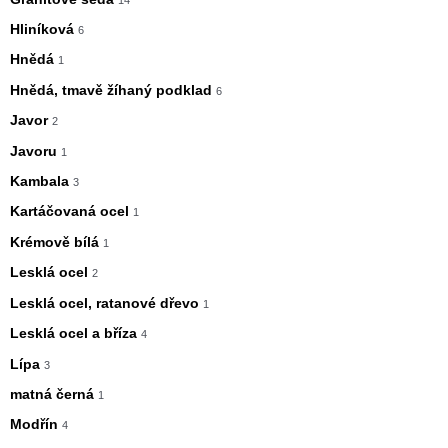
Hliníková
6
Hnědá
1
Hnědá, tmavě žíhaný podklad
6
Javor
2
Javoru
1
Kambala
3
Kartáčovaná ocel
1
Krémově bílá
1
Lesklá ocel
2
Lesklá ocel, ratanové dřevo
1
Lesklá ocel a bříza
4
Lípa
3
matná černá
1
Modřín
4