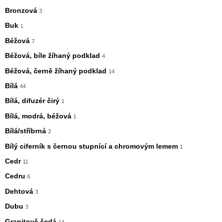
Bronzová
3
Buk
1
Béžová
7
Béžová, bíle žíhaný podklad
4
Béžová, černě žíhaný podklad
14
Bílá
44
Bílá, difuzér čirý
1
Bílá, modrá, béžová
1
Bílá/stříbrná
2
Bílý ciferník s černou stupnící a chromovým lemem
1
Cedr
11
Cedru
6
Dehtová
3
Dubu
3
Granitově šedá
14