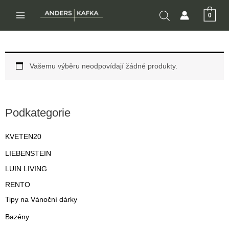
Přeskočit
0
na
MAIN
obsah
MENU
Vašemu výběru neodpovídají žádné produkty.
Podkategorie
KVETEN20
LIEBENSTEIN
LUIN LIVING
RENTO
Tipy na Vánoční dárky
Bazény