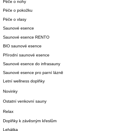
Péče o nohy
Péče o pokožku
Péče o vlasy
Saunové esence
Saunové esence RENTO
BIO saunové esence
Přírodní saunové esence
Saunové esence do infrasauny
Saunové esence pro parní lázně
Letní wellness doplňky
Novinky
Ostatní venkovní sauny
Relax
Doplňky k závěsným křeslům
Lehátka