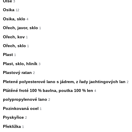
Olše
3
Osika
12
Osika, sklo
4
Ořech, javor, sklo
1
Ořech, kov
1
Ořech, sklo
1
Plast
1
Plast, sklo, hliník
3
Plastový ratan
2
Pletené polyesterové lano s jádrem, z řady jachtingových lan
2
Plátěné froté 100 % bavlna, poutka 100 % len
4
polypropylenové lano
2
Pozinkovaná ocel
1
Pryskyřice
2
Překližka
1