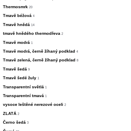
Thermosmrk
20
Tmavě béžová
4
Tmavě hnědá
14
tmavě hnědého thermodřeva
2
Tmavě modrá
1
Tmavě modrá, černě žíhaný podklad
4
Tmavě zelená, černě žíhaný podklad
8
Tmavě šedá
9
Tmavě šedé žuly
1
Transparentní světlá
1
Transparentní tmavá
1
vysoce leštěné nerezové oceli
2
ZLATÁ
2
Černo šedá
3