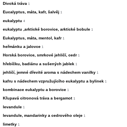
Divoká tráva
1
Eucalyptus, máta, kafr, šalvěj
1
eukalyptu
4
eukalyptu ,arktické borovice, arktické bobule
1
Eukalyptus, máta, mentol, kafr
1
heřmánku a jalovce
1
Horská borovice, smrkové jehličí, cedr
1
hřebíčku, badiánu a sušených jablek
1
jehličí, jemné dřevité aroma s nádechem vanilky
1
kafru s nádechem vzpružujícího eukalyptu a bylinek
1
kombinace eukalyptu a borovice
1
Křupavá citronová tráva a bergamot
1
levandule
1
levandule, mandarinky a cedrového oleje
1
limetky
1