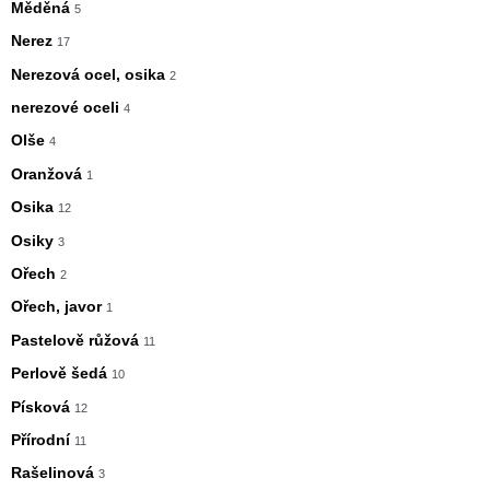
Měděná
5
Nerez
17
Nerezová ocel, osika
2
nerezové oceli
4
Olše
4
Oranžová
1
Osika
12
Osiky
3
Ořech
2
Ořech, javor
1
Pastelově růžová
11
Perlově šedá
10
Písková
12
Přírodní
11
Rašelinová
3