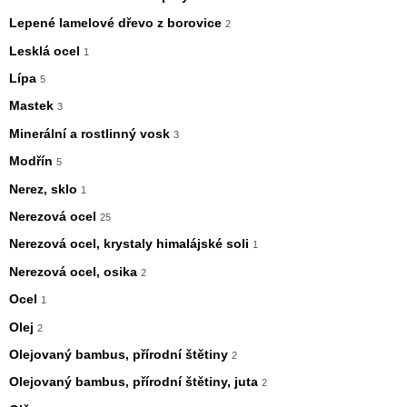
Lepené lamelové dřevo z borovice
2
Lesklá ocel
1
Lípa
5
Mastek
3
Minerální a rostlinný vosk
3
Modřín
5
Nerez, sklo
1
Nerezová ocel
25
Nerezová ocel, krystaly himalájské soli
1
Nerezová ocel, osika
2
Ocel
1
Olej
2
Olejovaný bambus, přírodní štětiny
2
Olejovaný bambus, přírodní štětiny, juta
2