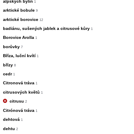
alpských bylin
1
arktické bobule
9
arktické borovice
12
badiánu, sušených jablek a citrusové kůry
1
Borovice Arolla
1
borůvky
7
Bříza, luční kvítí
1
břízy
8
cedr
1
Citronová tráva
1
citrusových květů
1
citrusu
2
Citrónová tráva
1
dehtová
1
dehtu
2