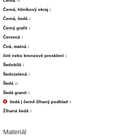
Černá
76
Černá, hliníkový okraj
2
Černá, šedá
2
Černý grafit
1
Červená
2
Čirá, matná
1
čiré nebo bronzové prosklení
1
Šedobílá
2
Šedozelená
2
Šedá
31
Šedá granit
3
šedá | černě žíhaný podklad
9
Žíhaná šedá
3
Materiál