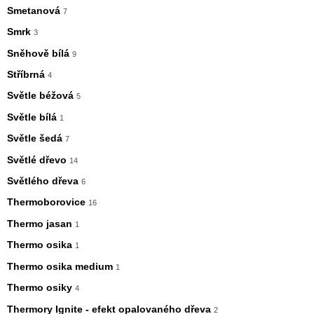
Smetanová
7
Smrk
3
Sněhově bílá
9
Stříbrná
4
Světle béžová
5
Světle bílá
1
Světle šedá
7
Světlé dřevo
14
Světlého dřeva
6
Thermoborovice
16
Thermo jasan
1
Thermo osika
1
Thermo osika medium
1
Thermo osiky
4
Thermory Ignite - efekt opalovaného dřeva
2