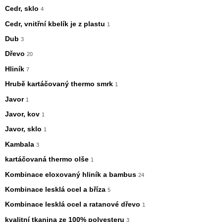
Cedr, sklo
4
Cedr, vnitřní kbelík je z plastu
1
Dub
3
Dřevo
20
Hliník
7
Hrubě kartáčovaný thermo smrk
1
Javor
1
Javor, kov
1
Javor, sklo
1
Kambala
3
kartáčovaná thermo olše
1
Kombinace eloxovaný hliník a bambus
24
Kombinace lesklá ocel a bříza
5
Kombinace lesklá ocel a ratanové dřevo
1
kvalitní tkanina ze 100% polyesteru
3