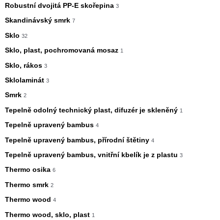
Robustní dvojitá PP-E skořepina
3
Skandinávský smrk
7
Sklo
32
Sklo, plast, pochromovaná mosaz
1
Sklo, rákos
3
Sklolaminát
3
Smrk
2
Tepelně odolný technický plast, difuzér je skleněný
1
Tepelně upravený bambus
4
Tepelně upravený bambus, přírodní štětiny
4
Tepelně upravený bambus, vnitřní kbelík je z plastu
3
Thermo osika
6
Thermo smrk
2
Thermo wood
4
Thermo wood, sklo, plast
1