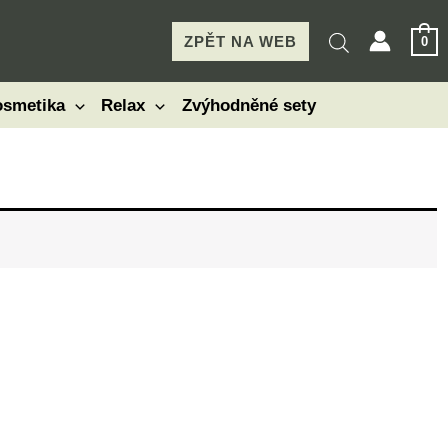
ZPĚT NA WEB
0
smetika
Relax
Zvýhodněné sety