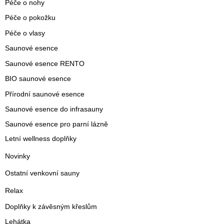
Péče o nohy
Péče o pokožku
Péče o vlasy
Saunové esence
Saunové esence RENTO
BIO saunové esence
Přírodní saunové esence
Saunové esence do infrasauny
Saunové esence pro parní lázně
Letní wellness doplňky
Novinky
Ostatní venkovní sauny
Relax
Doplňky k závěsným křeslům
Lehátka