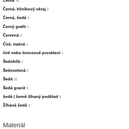
Černá
76
Černá, hliníkový okraj
2
Černá, šedá
2
Černý grafit
1
Červená
2
Čirá, matná
1
čiré nebo bronzové prosklení
1
Šedobílá
2
Šedozelená
2
Šedá
31
Šedá granit
3
šedá | černě žíhaný podklad
9
Žíhaná šedá
3
Materiál