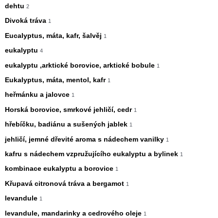
dehtu
2
Divoká tráva
1
Eucalyptus, máta, kafr, šalvěj
1
eukalyptu
4
eukalyptu ,arktické borovice, arktické bobule
1
Eukalyptus, máta, mentol, kafr
1
heřmánku a jalovce
1
Horská borovice, smrkové jehličí, cedr
1
hřebíčku, badiánu a sušených jablek
1
jehličí, jemné dřevité aroma s nádechem vanilky
1
kafru s nádechem vzpružujícího eukalyptu a bylinek
1
kombinace eukalyptu a borovice
1
Křupavá citronová tráva a bergamot
1
levandule
1
levandule, mandarinky a cedrového oleje
1