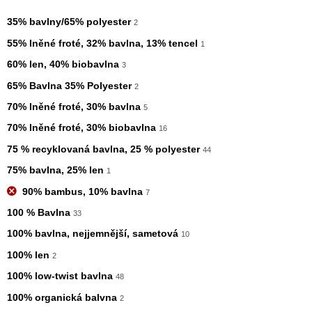
35% bavlny/65% polyester
2
55% lněné froté, 32% bavlna, 13% tencel
1
60% len, 40% biobavlna
3
65% Bavlna 35% Polyester
2
70% lněné froté, 30% bavlna
5
70% lněné froté, 30% biobavlna
16
75 % recyklovaná bavlna, 25 % polyester
44
75% bavlna, 25% len
1
90% bambus, 10% bavlna
7
100 % Bavlna
33
100% bavlna, nejjemnější, sametová
10
100% len
2
100% low-twist bavlna
48
100% organická balvna
2