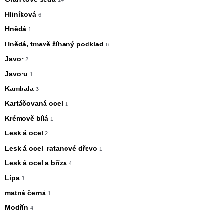
Hliníková
6
Hnědá
1
Hnědá, tmavě žíhaný podklad
6
Javor
2
Javoru
1
Kambala
3
Kartáčovaná ocel
1
Krémově bílá
1
Lesklá ocel
2
Lesklá ocel, ratanové dřevo
1
Lesklá ocel a bříza
4
Lípa
3
matná černá
1
Modřín
4