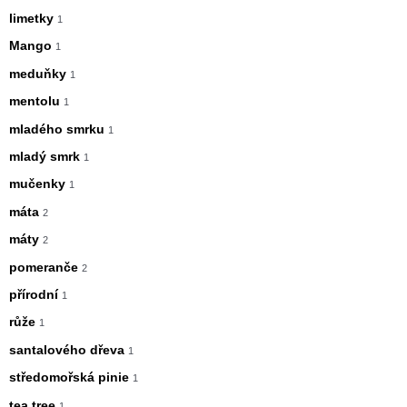
limetky
1
Mango
1
meduňky
1
mentolu
1
mladého smrku
1
mladý smrk
1
mučenky
1
máta
2
máty
2
pomeranče
2
přírodní
1
růže
1
santalového dřeva
1
středomořská pinie
1
tea tree
1