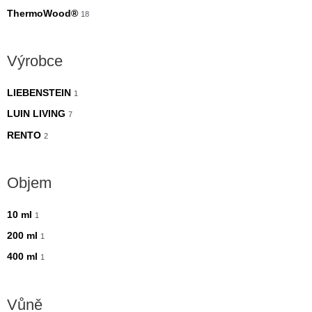
ThermoWood®
18
Výrobce
LIEBENSTEIN
1
LUIN LIVING
7
RENTO
2
Objem
10 ml
1
200 ml
1
400 ml
1
Vůně