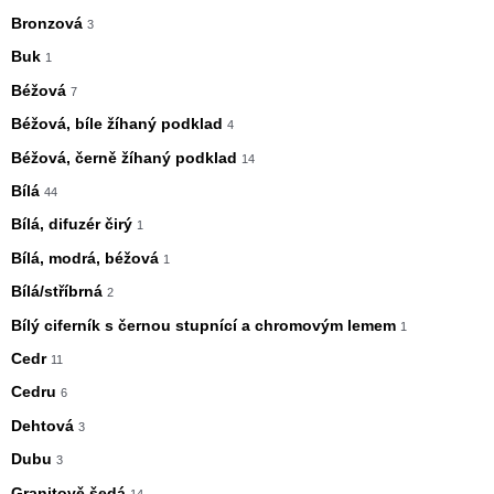
Bronzová
3
Buk
1
Béžová
7
Béžová, bíle žíhaný podklad
4
Béžová, černě žíhaný podklad
14
Bílá
44
Bílá, difuzér čirý
1
Bílá, modrá, béžová
1
Bílá/stříbrná
2
Bílý ciferník s černou stupnící a chromovým lemem
1
Cedr
11
Cedru
6
Dehtová
3
Dubu
3
Granitově šedá
14