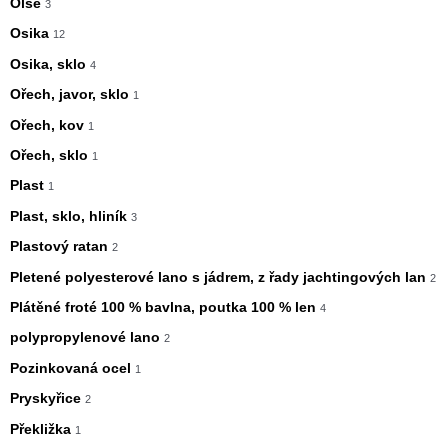
Olše
3
Osika
12
Osika, sklo
4
Ořech, javor, sklo
1
Ořech, kov
1
Ořech, sklo
1
Plast
1
Plast, sklo, hliník
3
Plastový ratan
2
Pletené polyesterové lano s jádrem, z řady jachtingových lan
2
Plátěné froté 100 % bavlna, poutka 100 % len
4
polypropylenové lano
2
Pozinkovaná ocel
1
Pryskyřice
2
Překližka
1