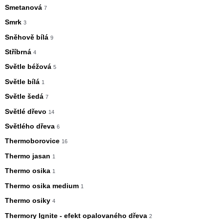
Smetanová
7
Smrk
3
Sněhově bílá
9
Stříbrná
4
Světle béžová
5
Světle bílá
1
Světle šedá
7
Světlé dřevo
14
Světlého dřeva
6
Thermoborovice
16
Thermo jasan
1
Thermo osika
1
Thermo osika medium
1
Thermo osiky
4
Thermory Ignite - efekt opalovaného dřeva
2