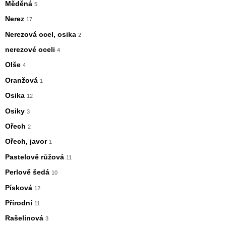
Měděná
5
Nerez
17
Nerezová ocel, osika
2
nerezové oceli
4
Olše
4
Oranžová
1
Osika
12
Osiky
3
Ořech
2
Ořech, javor
1
Pastelově růžová
11
Perlově šedá
10
Písková
12
Přírodní
11
Rašelinová
3