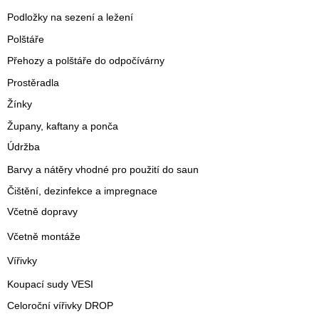
Podložky na sezení a ležení
Polštáře
Přehozy a polštáře do odpočívárny
Prostěradla
Žínky
Župany, kaftany a ponča
Údržba
Barvy a nátěry vhodné pro použití do saun
Čištění, dezinfekce a impregnace
Včetně dopravy
Včetně montáže
Vířivky
Koupací sudy VESI
Celoroční vířivky DROP