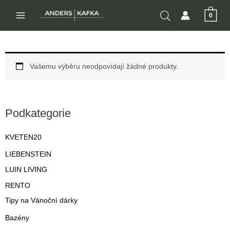
Přeskočit
0
na
MAIN
obsah
MENU
Vašemu výběru neodpovídají žádné produkty.
Podkategorie
KVETEN20
LIEBENSTEIN
LUIN LIVING
RENTO
Tipy na Vánoční dárky
Bazény