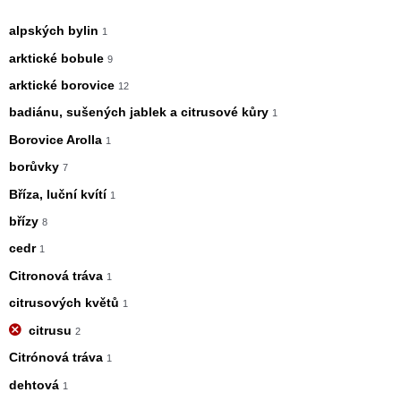
alpských bylin
1
arktické bobule
9
arktické borovice
12
badiánu, sušených jablek a citrusové kůry
1
Borovice Arolla
1
borůvky
7
Bříza, luční kvítí
1
břízy
8
cedr
1
Citronová tráva
1
citrusových květů
1
citrusu
2
Citrónová tráva
1
dehtová
1