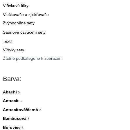
Vířivkové filtry
Vločkovače a zjiskřovače
Zvýhodněné sety
Saunové ozvučení sety
Textil
Vířívky sety
Žádné podkategorie k zobrazení
Barva:
Abachi
5
Antracit
5
Antracitová/černá
2
Bambusová
8
Borovice
6