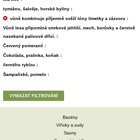
tymiánu, šalvěje, horské byliny
1
vůně kombinuje příjemně svěží tóny limetky a zázvoru
1
Vůně lesa připomíná smrkové jehličí, mech, borůvky a čerstvě
nasekané palivové dříví.
2
Červený pomeranč
1
Čokoláda, pralinka, koňak
1
černého rybízu
1
Šampaňské, pomelo
1
VYMAZAT FILTROVÁNÍ
Bazény
Vířivky a sudy
Sauny