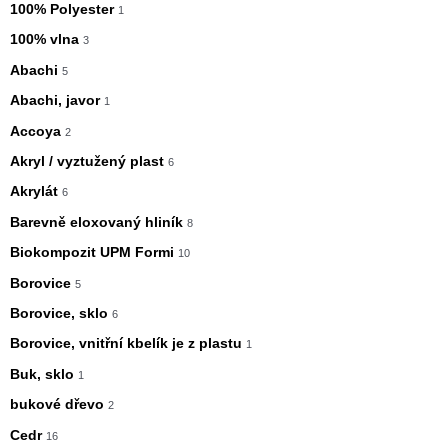
100% Polyester
1
100% vlna
3
Abachi
5
Abachi, javor
1
Accoya
2
Akryl / vyztužený plast
6
Akrylát
6
Barevně eloxovaný hliník
8
Biokompozit UPM Formi
10
Borovice
5
Borovice, sklo
6
Borovice, vnitřní kbelík je z plastu
1
Buk, sklo
1
bukové dřevo
2
Cedr
16