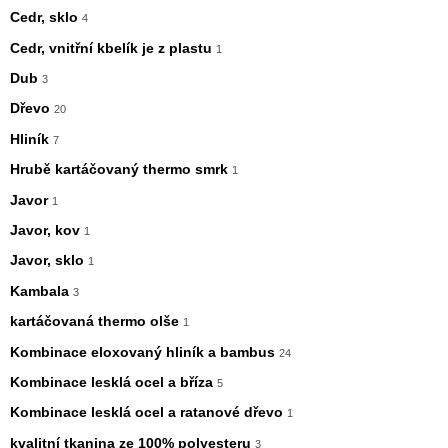
Cedr, sklo
4
Cedr, vnitřní kbelík je z plastu
1
Dub
3
Dřevo
20
Hliník
7
Hrubě kartáčovaný thermo smrk
1
Javor
1
Javor, kov
1
Javor, sklo
1
Kambala
3
kartáčovaná thermo olše
1
Kombinace eloxovaný hliník a bambus
24
Kombinace lesklá ocel a bříza
5
Kombinace lesklá ocel a ratanové dřevo
1
kvalitní tkanina ze 100% polyesteru
3