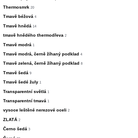
Thermosmrk
20
Tmavě béžová
4
Tmavě hnědá
14
tmavě hnědého thermodřeva
2
Tmavě modrá
1
Tmavě modrá, černě žíhaný podklad
4
Tmavě zelená, černě žíhaný podklad
8
Tmavě šedá
9
Tmavě šedé žuly
1
Transparentní světlá
1
Transparentní tmavá
1
vysoce leštěné nerezové oceli
2
ZLATÁ
2
Černo šedá
3