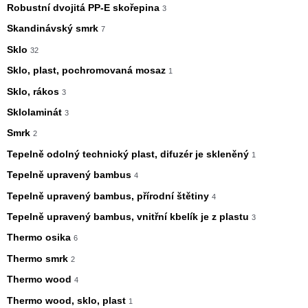
Robustní dvojitá PP-E skořepina
3
Skandinávský smrk
7
Sklo
32
Sklo, plast, pochromovaná mosaz
1
Sklo, rákos
3
Sklolaminát
3
Smrk
2
Tepelně odolný technický plast, difuzér je skleněný
1
Tepelně upravený bambus
4
Tepelně upravený bambus, přírodní štětiny
4
Tepelně upravený bambus, vnitřní kbelík je z plastu
3
Thermo osika
6
Thermo smrk
2
Thermo wood
4
Thermo wood, sklo, plast
1