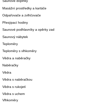
Saunové doplňky
Masážní prostředky a kartáče
Odpařovače a zvlhčovače
Přesýpací hodiny
Saunové podhlavníky a opěrky zad
Saunový nábytek
Teploměry
Teploměry s vlhkoměry
Vědra a naběračky
Naběračky
Vědra
Vědra s naběračkou
Vědra s rukojetí
Vědra s uchem
Vlhkoměry