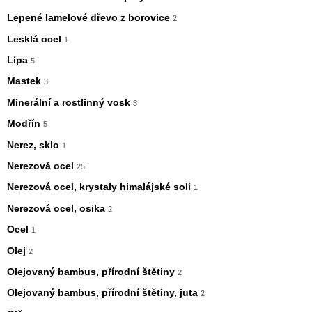
Lepené lamelové dřevo z borovice
2
Lesklá ocel
1
Lípa
5
Mastek
3
Minerální a rostlinný vosk
3
Modřín
5
Nerez, sklo
1
Nerezová ocel
25
Nerezová ocel, krystaly himalájské soli
1
Nerezová ocel, osika
2
Ocel
1
Olej
2
Olejovaný bambus, přírodní štětiny
2
Olejovaný bambus, přírodní štětiny, juta
2