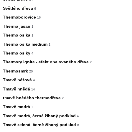
Světlého dřeva
6
Thermoborovice
16
Thermo jasan
1
Thermo osika
1
Thermo osika medium
1
Thermo osiky
4
Thermory Ignite - efekt opalovaného dřeva
2
Thermosmrk
20
Tmavě béžová
4
Tmavě hnědá
14
tmavě hnědého thermodřeva
2
Tmavě modrá
1
Tmavě modrá, černě žíhaný podklad
4
Tmavě zelená, černě žíhaný podklad
8