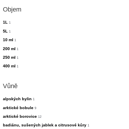
Objem
1L
1
5L
1
10 ml
1
200 ml
1
250 ml
1
400 ml
1
Vůně
alpských bylin
1
arktické bobule
9
arktické borovice
12
badiánu, sušených jablek a citrusové kůry
1