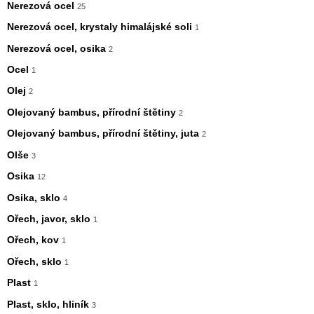
Nerezová ocel
25
Nerezová ocel, krystaly himalájské soli
1
Nerezová ocel, osika
2
Ocel
1
Olej
2
Olejovaný bambus, přírodní štětiny
2
Olejovaný bambus, přírodní štětiny, juta
2
Olše
3
Osika
12
Osika, sklo
4
Ořech, javor, sklo
1
Ořech, kov
1
Ořech, sklo
1
Plast
1
Plast, sklo, hliník
3