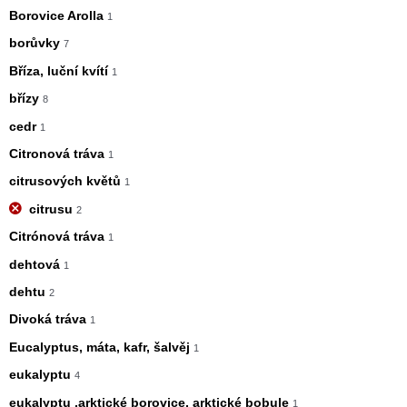
Borovice Arolla
1
borůvky
7
Bříza, luční kvítí
1
břízy
8
cedr
1
Citronová tráva
1
citrusových květů
1
citrusu
2
Citrónová tráva
1
dehtová
1
dehtu
2
Divoká tráva
1
Eucalyptus, máta, kafr, šalvěj
1
eukalyptu
4
eukalyptu ,arktické borovice, arktické bobule
1