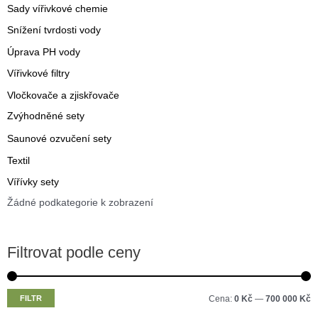
Sady vířivkové chemie
Snížení tvrdosti vody
Úprava PH vody
Vířivkové filtry
Vločkovače a zjiskřovače
Zvýhodněné sety
Saunové ozvučení sety
Textil
Vířívky sety
Žádné podkategorie k zobrazení
Filtrovat podle ceny
M
M
FILTR
Cena:
0 Kč
—
700 000 Kč
i
a