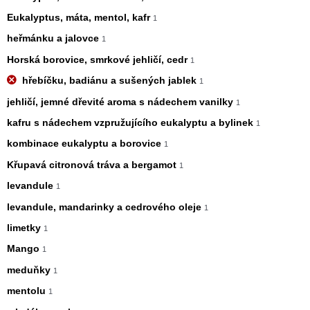
Eukalyptus, máta, mentol, kafr
1
heřmánku a jalovce
1
Horská borovice, smrkové jehličí, cedr
1
hřebíčku, badiánu a sušených jablek
1
jehličí, jemné dřevité aroma s nádechem vanilky
1
kafru s nádechem vzpružujícího eukalyptu a bylinek
1
kombinace eukalyptu a borovice
1
Křupavá citronová tráva a bergamot
1
levandule
1
levandule, mandarinky a cedrového oleje
1
limetky
1
Mango
1
meduňky
1
mentolu
1