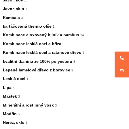
Javor, kov
1
Javor, sklo
1
Kambala
3
kartáčovaná thermo olše
1
Kombinace eloxovaný hliník a bambus
24
Kombinace lesklá ocel a bříza
5
Kombinace lesklá ocel a ratanové dřevo
1
kvalitní tkanina ze 100% polyesteru
3
Lepené lamelové dřevo z borovice
2
Lesklá ocel
1
Lípa
5
Mastek
3
Minerální a rostlinný vosk
3
Modřín
5
Nerez, sklo
1