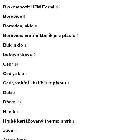
Biokompozit UPM Formi
10
Borovice
5
Borovice, sklo
6
Borovice, vnitřní kbelík je z plastu
1
Buk, sklo
1
bukové dřevo
2
Cedr
16
Cedr, sklo
4
Cedr, vnitřní kbelík je z plastu
1
Dub
3
Dřevo
20
Hliník
7
Hrubě kartáčovaný thermo smrk
1
Javor
1