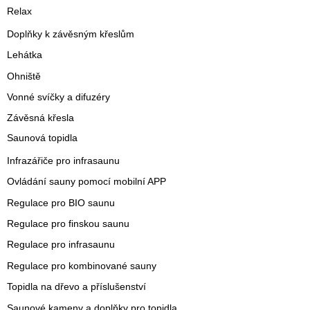
Relax
Doplňky k závěsným křeslům
Lehátka
Ohniště
Vonné svíčky a difuzéry
Závěsná křesla
Saunová topidla
Infrazářiče pro infrasaunu
Ovládání sauny pomocí mobilní APP
Regulace pro BIO saunu
Regulace pro finskou saunu
Regulace pro infrasaunu
Regulace pro kombinované sauny
Topidla na dřevo a příslušenství
Saunové kameny a doplňky pro topidla