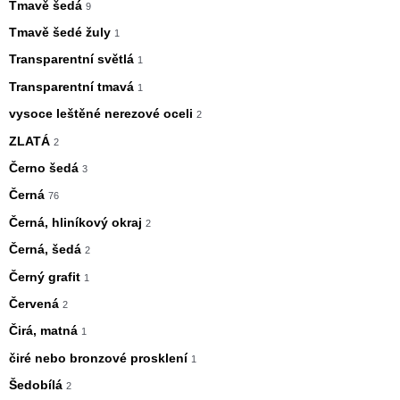
Tmavě šedá
9
Tmavě šedé žuly
1
Transparentní světlá
1
Transparentní tmavá
1
vysoce leštěné nerezové oceli
2
ZLATÁ
2
Černo šedá
3
Černá
76
Černá, hliníkový okraj
2
Černá, šedá
2
Černý grafit
1
Červená
2
Čirá, matná
1
čiré nebo bronzové prosklení
1
Šedobílá
2