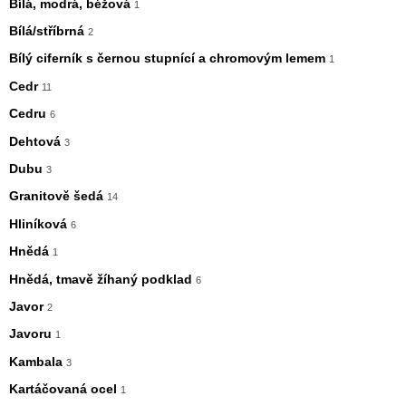
Bílá, modrá, béžová
1
Bílá/stříbrná
2
Bílý ciferník s černou stupnící a chromovým lemem
1
Cedr
11
Cedru
6
Dehtová
3
Dubu
3
Granitově šedá
14
Hliníková
6
Hnědá
1
Hnědá, tmavě žíhaný podklad
6
Javor
2
Javoru
1
Kambala
3
Kartáčovaná ocel
1