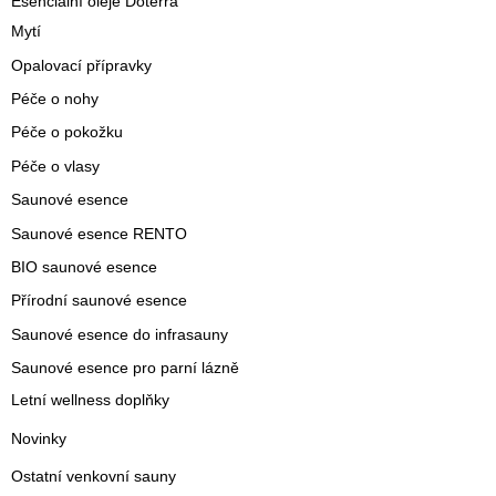
Esenciální oleje Doterra
Mytí
Opalovací přípravky
Péče o nohy
Péče o pokožku
Péče o vlasy
Saunové esence
Saunové esence RENTO
BIO saunové esence
Přírodní saunové esence
Saunové esence do infrasauny
Saunové esence pro parní lázně
Letní wellness doplňky
Novinky
Ostatní venkovní sauny