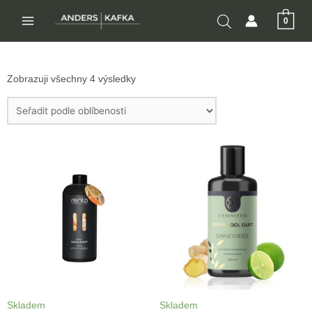
Přeskočit
0
na
MAIN
obsah
MENU
Zobrazuji všechny 4 výsledky
Skladem
Skladem