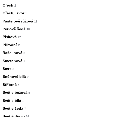
Ořech
2
Ořech, javor
1
Pastelově růžová
11
Perlově šedá
10
Písková
12
Přírodní
11
Rašelinová
3
Smetanová
7
Smrk
3
Sněhově bílá
9
Stříbrná
4
Světle béžová
5
Světle bílá
1
Světle šedá
7
Světlé dřevo
14