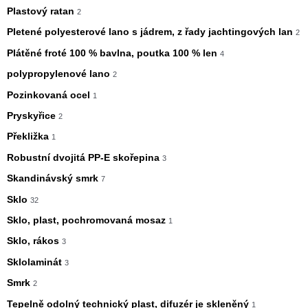
Plastový ratan
2
Pletené polyesterové lano s jádrem, z řady jachtingových lan
2
Plátěné froté 100 % bavlna, poutka 100 % len
4
polypropylenové lano
2
Pozinkovaná ocel
1
Pryskyřice
2
Překližka
1
Robustní dvojitá PP-E skořepina
3
Skandinávský smrk
7
Sklo
32
Sklo, plast, pochromovaná mosaz
1
Sklo, rákos
3
Sklolaminát
3
Smrk
2
Tepelně odolný technický plast, difuzér je skleněný
1