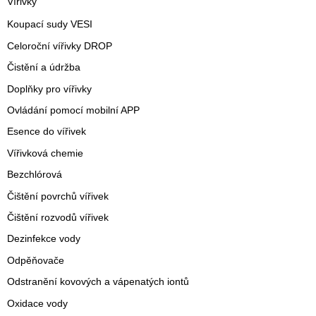
Vířivky
Koupací sudy VESI
Celoroční vířivky DROP
Čistění a údržba
Doplňky pro vířivky
Ovládání pomocí mobilní APP
Esence do vířivek
Vířivková chemie
Bezchlórová
Čištění povrchů vířivek
Čištění rozvodů vířivek
Dezinfekce vody
Odpěňovače
Odstranění kovových a vápenatých iontů
Oxidace vody