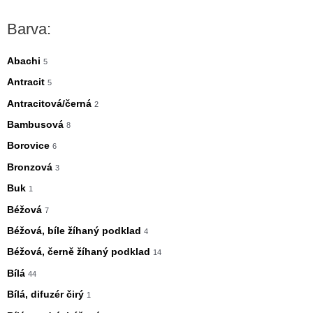
n
x
Barva:
i
i
m
m
Abachi
5
á
á
Antracit
5
l
l
Antracitová/černá
2
n
n
Bambusová
8
í
í
Borovice
6
c
c
Bronzová
3
e
e
Buk
1
n
n
Béžová
7
a
a
Béžová, bíle žíhaný podklad
4
Béžová, černě žíhaný podklad
14
Bílá
44
Bílá, difuzér čirý
1