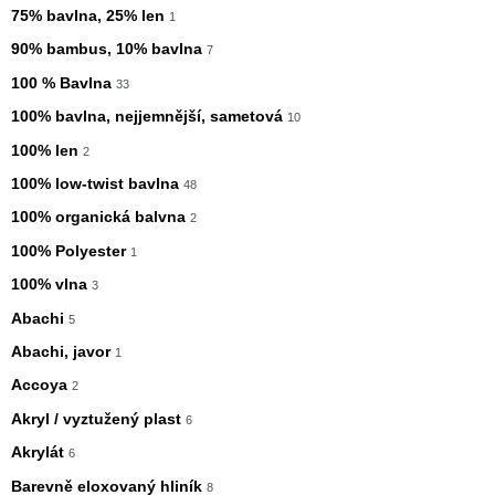
75% bavlna, 25% len
1
90% bambus, 10% bavlna
7
100 % Bavlna
33
100% bavlna, nejjemnější, sametová
10
100% len
2
100% low-twist bavlna
48
100% organická balvna
2
100% Polyester
1
100% vlna
3
Abachi
5
Abachi, javor
1
Accoya
2
Akryl / vyztužený plast
6
Akrylát
6
Barevně eloxovaný hliník
8