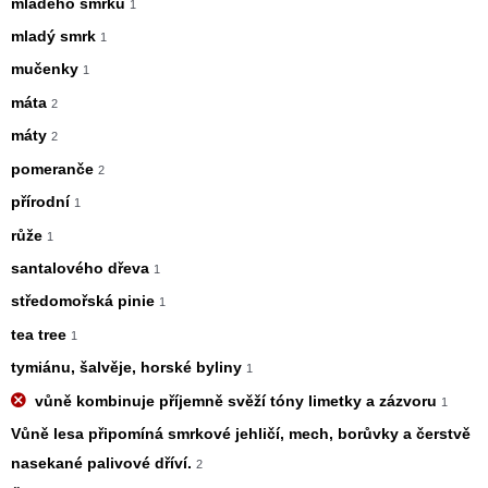
mladého smrku
1
mladý smrk
1
mučenky
1
máta
2
máty
2
pomeranče
2
přírodní
1
růže
1
santalového dřeva
1
středomořská pinie
1
tea tree
1
tymiánu, šalvěje, horské byliny
1
vůně kombinuje příjemně svěží tóny limetky a zázvoru
1
Vůně lesa připomíná smrkové jehličí, mech, borůvky a čerstvě
nasekané palivové dříví.
2