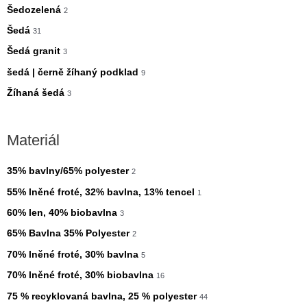
Šedozelená
2
Šedá
31
Šedá granit
3
šedá | černě žíhaný podklad
9
Žíhaná šedá
3
Materiál
35% bavlny/65% polyester
2
55% lněné froté, 32% bavlna, 13% tencel
1
60% len, 40% biobavlna
3
65% Bavlna 35% Polyester
2
70% lněné froté, 30% bavlna
5
70% lněné froté, 30% biobavlna
16
75 % recyklovaná bavlna, 25 % polyester
44