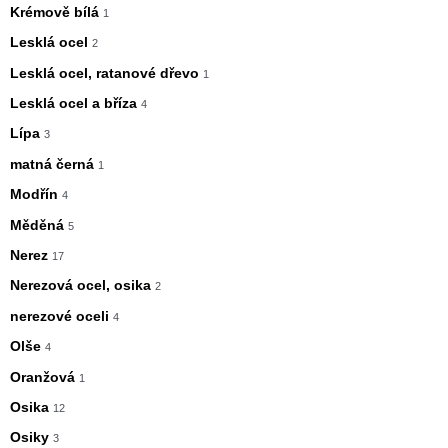
Krémově bílá
1
Lesklá ocel
2
Lesklá ocel, ratanové dřevo
1
Lesklá ocel a bříza
4
Lípa
3
matná černá
1
Modřín
4
Měděná
5
Nerez
17
Nerezová ocel, osika
2
nerezové oceli
4
Olše
4
Oranžová
1
Osika
12
Osiky
3