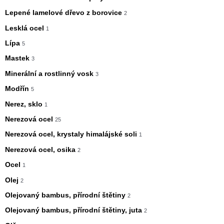
Lepené lamelové dřevo z borovice
2
Lesklá ocel
1
Lípa
5
Mastek
3
Minerální a rostlinný vosk
3
Modřín
5
Nerez, sklo
1
Nerezová ocel
25
Nerezová ocel, krystaly himalájské soli
1
Nerezová ocel, osika
2
Ocel
1
Olej
2
Olejovaný bambus, přírodní štětiny
2
Olejovaný bambus, přírodní štětiny, juta
2