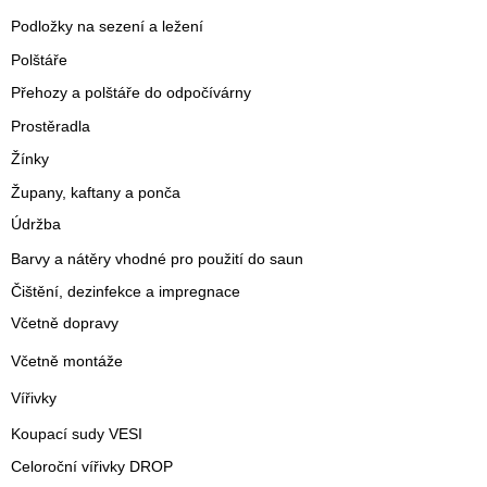
Podložky na sezení a ležení
Polštáře
Přehozy a polštáře do odpočívárny
Prostěradla
Žínky
Župany, kaftany a ponča
Údržba
Barvy a nátěry vhodné pro použití do saun
Čištění, dezinfekce a impregnace
Včetně dopravy
Včetně montáže
Vířivky
Koupací sudy VESI
Celoroční vířivky DROP