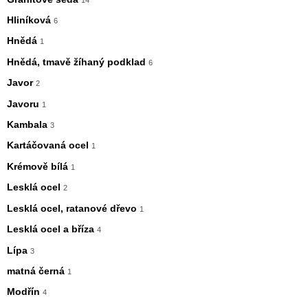
Hliníková
6
Hnědá
1
Hnědá, tmavě žíhaný podklad
6
Javor
2
Javoru
1
Kambala
3
Kartáčovaná ocel
1
Krémově bílá
1
Lesklá ocel
2
Lesklá ocel, ratanové dřevo
1
Lesklá ocel a bříza
4
Lípa
3
matná černá
1
Modřín
4