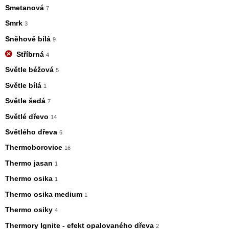
Smetanová
7
Smrk
3
Sněhově bílá
9
Stříbrná
4
Světle béžová
5
Světle bílá
1
Světle šedá
7
Světlé dřevo
14
Světlého dřeva
6
Thermoborovice
16
Thermo jasan
1
Thermo osika
1
Thermo osika medium
1
Thermo osiky
4
Thermory Ignite - efekt opalovaného dřeva
2