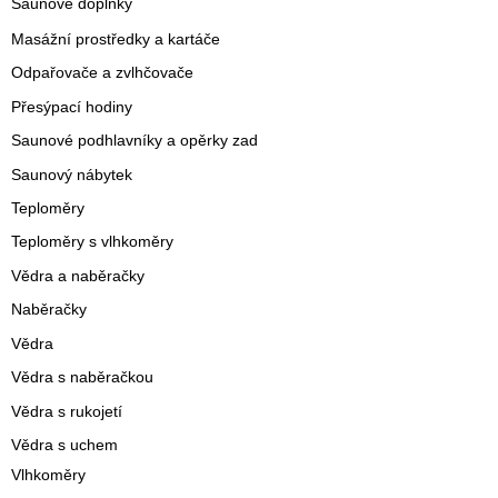
Saunové doplňky
Masážní prostředky a kartáče
Odpařovače a zvlhčovače
Přesýpací hodiny
Saunové podhlavníky a opěrky zad
Saunový nábytek
Teploměry
Teploměry s vlhkoměry
Vědra a naběračky
Naběračky
Vědra
Vědra s naběračkou
Vědra s rukojetí
Vědra s uchem
Vlhkoměry