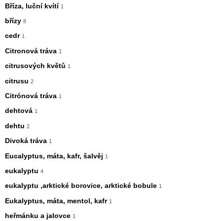
Bříza, luční kvítí
1
břízy
8
cedr
1
Citronová tráva
1
citrusových květů
1
citrusu
2
Citrónová tráva
1
dehtová
1
dehtu
2
Divoká tráva
1
Eucalyptus, máta, kafr, šalvěj
1
eukalyptu
4
eukalyptu ,arktické borovice, arktické bobule
1
Eukalyptus, máta, mentol, kafr
1
heřmánku a jalovce
1