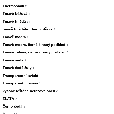
Thermosmrk
20
Tmavě béžová
4
Tmavě hnědá
14
tmavě hnědého thermodřeva
2
Tmavě modrá
1
Tmavě modrá, černě žíhaný podklad
4
Tmavě zelená, černě žíhaný podklad
8
Tmavě šedá
9
Tmavě šedé žuly
1
Transparentní světlá
1
Transparentní tmavá
1
vysoce leštěné nerezové oceli
2
ZLATÁ
2
Černo šedá
3