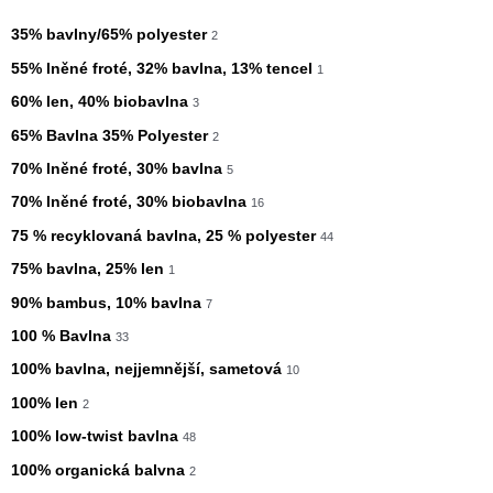
35% bavlny/65% polyester
2
55% lněné froté, 32% bavlna, 13% tencel
1
60% len, 40% biobavlna
3
65% Bavlna 35% Polyester
2
70% lněné froté, 30% bavlna
5
70% lněné froté, 30% biobavlna
16
75 % recyklovaná bavlna, 25 % polyester
44
75% bavlna, 25% len
1
90% bambus, 10% bavlna
7
100 % Bavlna
33
100% bavlna, nejjemnější, sametová
10
100% len
2
100% low-twist bavlna
48
100% organická balvna
2