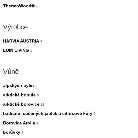
ThermoWood®
18
Výrobce
HARVIA AUSTRIA
4
LUIN LIVING
1
Vůně
alpských bylin
1
arktické bobule
9
arktické borovice
12
badiánu, sušených jablek a citrusové kůry
1
Borovice Arolla
1
borůvky
7