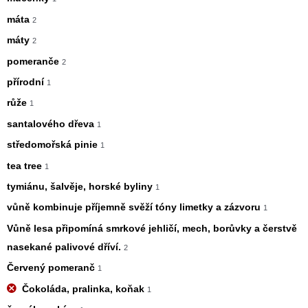
máta
2
máty
2
pomeranče
2
přírodní
1
růže
1
santalového dřeva
1
středomořská pinie
1
tea tree
1
tymiánu, šalvěje, horské byliny
1
vůně kombinuje příjemně svěží tóny limetky a zázvoru
1
Vůně lesa připomíná smrkové jehličí, mech, borůvky a čerstvě
nasekané palivové dříví.
2
Červený pomeranč
1
Čokoláda, pralinka, koňak
1