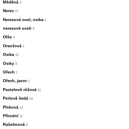
Měděná
5
Nerez
17
Nerezová ocel, osika
2
nerezové oceli
4
Olše
4
Oranžová
1
Osika
12
Osiky
3
Ořech
2
Ořech, javor
1
Pastelově růžová
11
Perlově šedá
10
Písková
12
Přírodní
11
Rašelinová
3