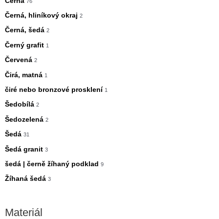
Černá
76
Černá, hliníkový okraj
2
Černá, šedá
2
Černý grafit
1
Červená
2
Čirá, matná
1
čiré nebo bronzové prosklení
1
Šedobílá
2
Šedozelená
2
Šedá
31
Šedá granit
3
šedá | černě žíhaný podklad
9
Žíhaná šedá
3
Materiál