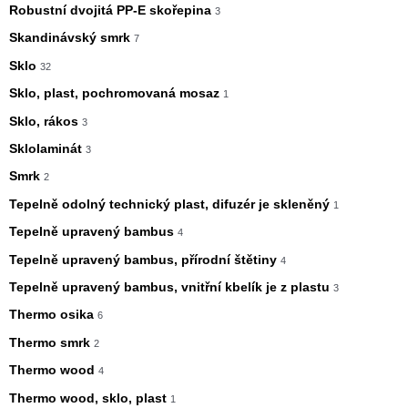
Robustní dvojitá PP-E skořepina
3
Skandinávský smrk
7
Sklo
32
Sklo, plast, pochromovaná mosaz
1
Sklo, rákos
3
Sklolaminát
3
Smrk
2
Tepelně odolný technický plast, difuzér je skleněný
1
Tepelně upravený bambus
4
Tepelně upravený bambus, přírodní štětiny
4
Tepelně upravený bambus, vnitřní kbelík je z plastu
3
Thermo osika
6
Thermo smrk
2
Thermo wood
4
Thermo wood, sklo, plast
1