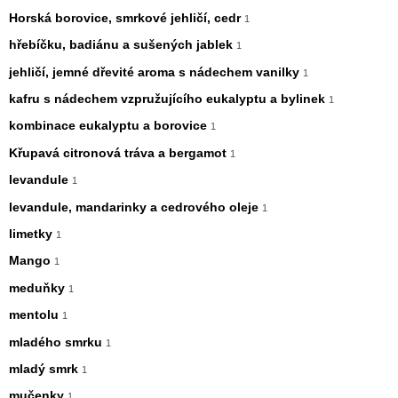
Horská borovice, smrkové jehličí, cedr
1
hřebíčku, badiánu a sušených jablek
1
jehličí, jemné dřevité aroma s nádechem vanilky
1
kafru s nádechem vzpružujícího eukalyptu a bylinek
1
kombinace eukalyptu a borovice
1
Křupavá citronová tráva a bergamot
1
levandule
1
levandule, mandarinky a cedrového oleje
1
limetky
1
Mango
1
meduňky
1
mentolu
1
mladého smrku
1
mladý smrk
1
mučenky
1