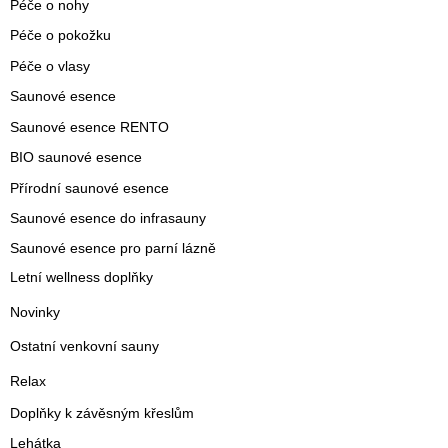
Péče o nohy
Péče o pokožku
Péče o vlasy
Saunové esence
Saunové esence RENTO
BIO saunové esence
Přírodní saunové esence
Saunové esence do infrasauny
Saunové esence pro parní lázně
Letní wellness doplňky
Novinky
Ostatní venkovní sauny
Relax
Doplňky k závěsným křeslům
Lehátka