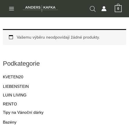
Přeskočit
0
na
MAIN
obsah
MENU
Vašemu výběru neodpovídají žádné produkty.
Podkategorie
KVETEN20
LIEBENSTEIN
LUIN LIVING
RENTO
Tipy na Vánoční dárky
Bazény