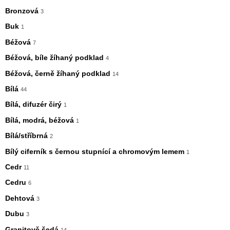
Bronzová
3
Buk
1
Béžová
7
Béžová, bíle žíhaný podklad
4
Béžová, černě žíhaný podklad
14
Bílá
44
Bílá, difuzér čirý
1
Bílá, modrá, béžová
1
Bílá/stříbrná
2
Bílý ciferník s černou stupnící a chromovým lemem
1
Cedr
11
Cedru
6
Dehtová
3
Dubu
3
Granitově šedá
14