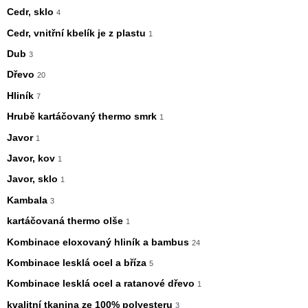
Cedr, sklo
4
Cedr, vnitřní kbelík je z plastu
1
Dub
3
Dřevo
20
Hliník
7
Hrubě kartáčovaný thermo smrk
1
Javor
1
Javor, kov
1
Javor, sklo
1
Kambala
3
kartáčovaná thermo olše
1
Kombinace eloxovaný hliník a bambus
24
Kombinace lesklá ocel a bříza
5
Kombinace lesklá ocel a ratanové dřevo
1
kvalitní tkanina ze 100% polyesteru
3