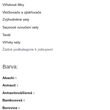
Vířivkové filtry
Vločkovače a zjiskřovače
Zvýhodněné sety
Saunové ozvučení sety
Textil
Vířívky sety
Žádné podkategorie k zobrazení
Barva:
Abachi
5
Antracit
5
Antracitová/černá
2
Bambusová
8
Borovice
6