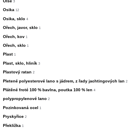
Olše
3
Osika
12
Osika, sklo
4
Ořech, javor, sklo
1
Ořech, kov
1
Ořech, sklo
1
Plast
1
Plast, sklo, hliník
3
Plastový ratan
2
Pletené polyesterové lano s jádrem, z řady jachtingových lan
2
Plátěné froté 100 % bavlna, poutka 100 % len
4
polypropylenové lano
2
Pozinkovaná ocel
1
Pryskyřice
2
Překližka
1