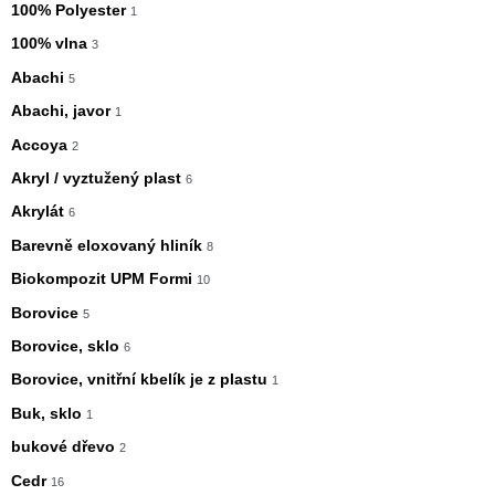
100% Polyester
1
100% vlna
3
Abachi
5
Abachi, javor
1
Accoya
2
Akryl / vyztužený plast
6
Akrylát
6
Barevně eloxovaný hliník
8
Biokompozit UPM Formi
10
Borovice
5
Borovice, sklo
6
Borovice, vnitřní kbelík je z plastu
1
Buk, sklo
1
bukové dřevo
2
Cedr
16