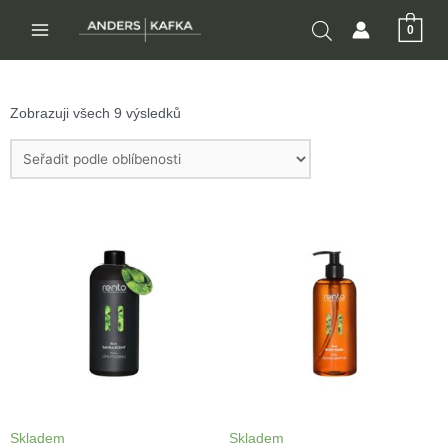
Přeskočit
0
na
MAIN
obsah
MENU
Zobrazuji všech 9 výsledků
Skladem
Skladem