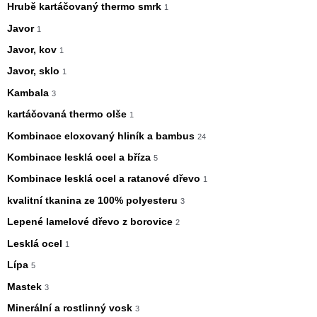
Hrubě kartáčovaný thermo smrk
1
Javor
1
Javor, kov
1
Javor, sklo
1
Kambala
3
kartáčovaná thermo olše
1
Kombinace eloxovaný hliník a bambus
24
Kombinace lesklá ocel a bříza
5
Kombinace lesklá ocel a ratanové dřevo
1
kvalitní tkanina ze 100% polyesteru
3
Lepené lamelové dřevo z borovice
2
Lesklá ocel
1
Lípa
5
Mastek
3
Minerální a rostlinný vosk
3