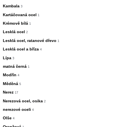
Kambala
3
Kartáčovaná ocel
1
Krémově bílá
1
Lesklá ocel
2
Lesklá ocel, ratanové dřevo
1
Lesklá ocel a bříza
4
Lípa
3
matná černá
1
Modřín
4
Měděná
5
Nerez
17
Nerezová ocel, osika
2
nerezové oceli
4
Olše
4
Oranžová
1