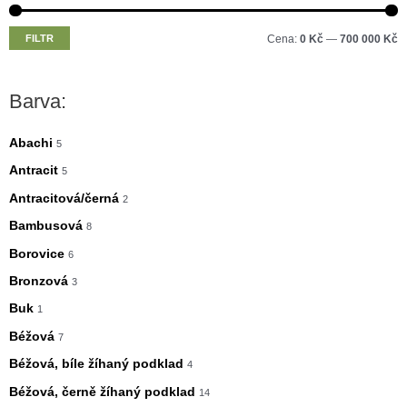
M
M
FILTR
Cena:
0 Kč
—
700 000 Kč
i
a
n
x
Barva:
i
i
m
m
Abachi
5
á
á
Antracit
5
l
l
Antracitová/černá
2
n
n
Bambusová
8
í
í
Borovice
6
c
c
Bronzová
3
e
e
Buk
1
n
n
Béžová
7
a
a
Béžová, bíle žíhaný podklad
4
Béžová, černě žíhaný podklad
14