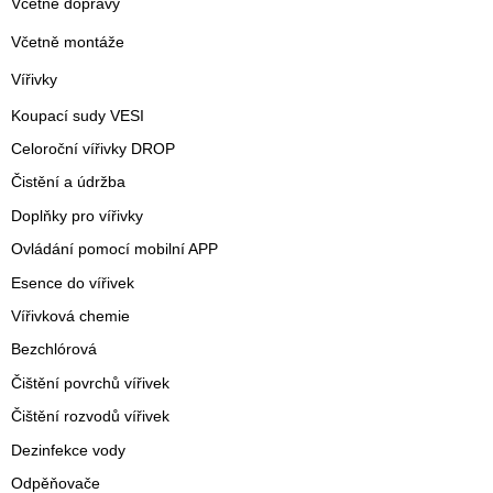
Včetně dopravy
Včetně montáže
Vířivky
Koupací sudy VESI
Celoroční vířivky DROP
Čistění a údržba
Doplňky pro vířivky
Ovládání pomocí mobilní APP
Esence do vířivek
Vířivková chemie
Bezchlórová
Čištění povrchů vířivek
Čištění rozvodů vířivek
Dezinfekce vody
Odpěňovače