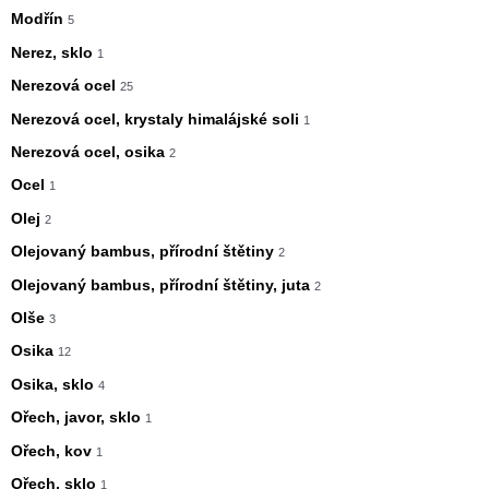
Modřín
5
Nerez, sklo
1
Nerezová ocel
25
Nerezová ocel, krystaly himalájské soli
1
Nerezová ocel, osika
2
Ocel
1
Olej
2
Olejovaný bambus, přírodní štětiny
2
Olejovaný bambus, přírodní štětiny, juta
2
Olše
3
Osika
12
Osika, sklo
4
Ořech, javor, sklo
1
Ořech, kov
1
Ořech, sklo
1