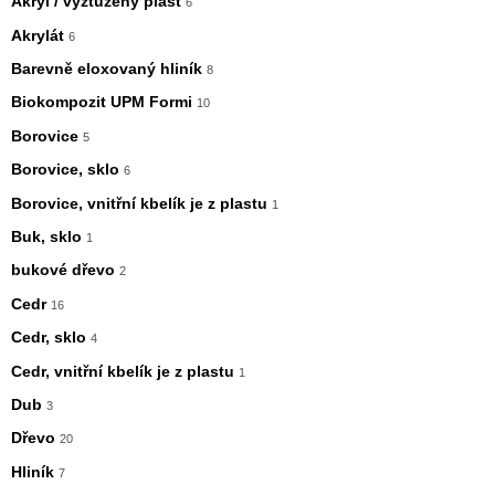
Akryl / vyztužený plast
6
Akrylát
6
Barevně eloxovaný hliník
8
Biokompozit UPM Formi
10
Borovice
5
Borovice, sklo
6
Borovice, vnitřní kbelík je z plastu
1
Buk, sklo
1
bukové dřevo
2
Cedr
16
Cedr, sklo
4
Cedr, vnitřní kbelík je z plastu
1
Dub
3
Dřevo
20
Hliník
7