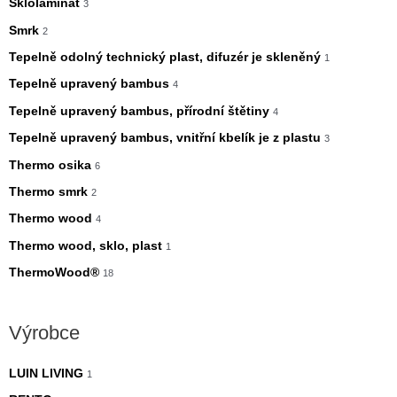
Sklolaminát
3
Smrk
2
Tepelně odolný technický plast, difuzér je skleněný
1
Tepelně upravený bambus
4
Tepelně upravený bambus, přírodní štětiny
4
Tepelně upravený bambus, vnitřní kbelík je z plastu
3
Thermo osika
6
Thermo smrk
2
Thermo wood
4
Thermo wood, sklo, plast
1
ThermoWood®
18
Výrobce
LUIN LIVING
1