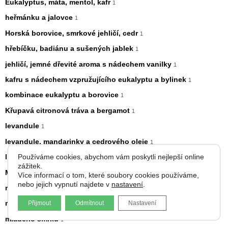
Eukalyptus, máta, mentol, kafr
1
heřmánku a jalovce
1
Horská borovice, smrkové jehličí, cedr
1
hřebíčku, badiánu a sušených jablek
1
jehličí, jemné dřevité aroma s nádechem vanilky
1
kafru s nádechem vzpružujícího eukalyptu a bylinek
1
kombinace eukalyptu a borovice
1
Křupavá citronová tráva a bergamot
1
levandule
1
levandule, mandarinky a cedrového oleje
1
Používáme cookies, abychom vám poskytli nejlepší online
limetky
1
zážitek.
Mango
1
Více informací o tom, které soubory cookies používáme,
nebo jejich vypnutí najdete v
nastavení
.
meduňky
1
Přijmout
Odmítnout
Nastavení
mentolu
1
mladého smrku
1