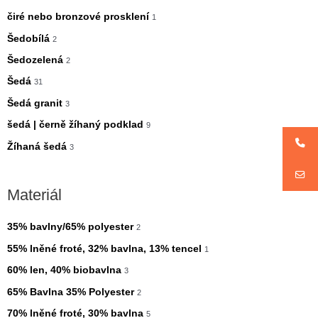
čiré nebo bronzové prosklení
1
Šedobílá
2
Šedozelená
2
Šedá
31
Šedá granit
3
šedá | černě žíhaný podklad
9
Žíhaná šedá
3
Materiál
35% bavlny/65% polyester
2
55% lněné froté, 32% bavlna, 13% tencel
1
60% len, 40% biobavlna
3
65% Bavlna 35% Polyester
2
70% lněné froté, 30% bavlna
5