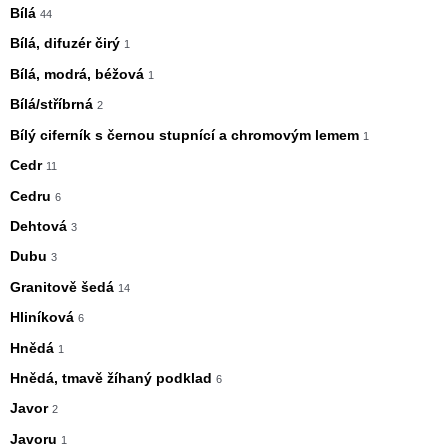
Bílá
44
Bílá, difuzér čirý
1
Bílá, modrá, béžová
1
Bílá/stříbrná
2
Bílý ciferník s černou stupnící a chromovým lemem
1
Cedr
11
Cedru
6
Dehtová
3
Dubu
3
Granitově šedá
14
Hliníková
6
Hnědá
1
Hnědá, tmavě žíhaný podklad
6
Javor
2
Javoru
1