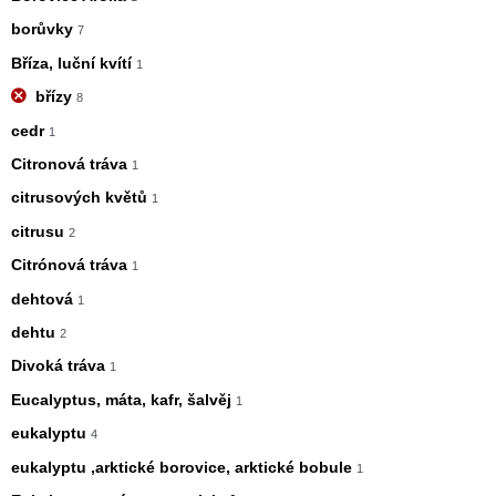
borůvky
7
Bříza, luční kvítí
1
břízy
8
cedr
1
Citronová tráva
1
citrusových květů
1
citrusu
2
Citrónová tráva
1
dehtová
1
dehtu
2
Divoká tráva
1
Eucalyptus, máta, kafr, šalvěj
1
eukalyptu
4
eukalyptu ,arktické borovice, arktické bobule
1