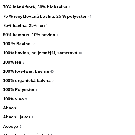
70% lněné froté, 30% biobavlna
16
75 % recyklovaná bavlna, 25 % polyester
44
75% bavlna, 25% len
1
90% bambus, 10% bavlna
7
100 % Bavlna
33
100% bavlna, nejjemnější, sametová
10
100% len
2
100% low-twist bavlna
48
100% organická balvna
2
100% Polyester
1
100% vlna
3
Abachi
5
Abachi, javor
1
Accoya
2