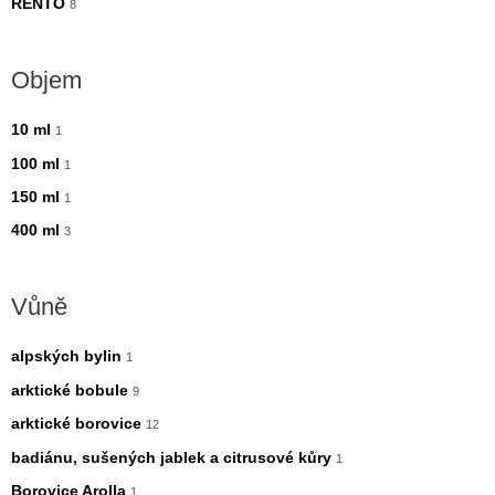
RENTO
8
Objem
10 ml
1
100 ml
1
150 ml
1
400 ml
3
Vůně
alpských bylin
1
arktické bobule
9
arktické borovice
12
badiánu, sušených jablek a citrusové kůry
1
Borovice Arolla
1