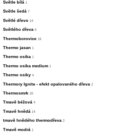
Světle bílá
1
Světle šedá
7
Světlé dřevo
14
Světlého dřeva
6
Thermoborovice
16
Thermo jasan
1
Thermo osika
1
Thermo osika medium
1
Thermo osiky
4
Thermory Ignite - efekt opalovaného dřeva
2
Thermosmrk
20
Tmavě béžová
4
Tmavě hnědá
14
tmavě hnědého thermodřeva
2
Tmavě modrá
1