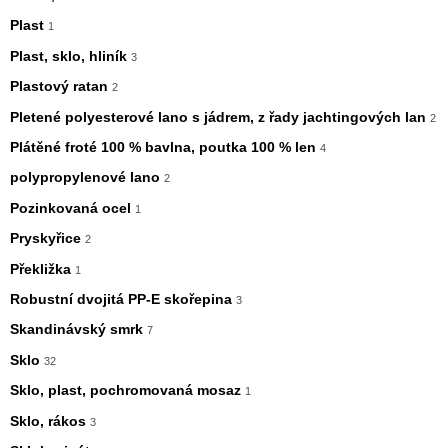
Plast
1
Plast, sklo, hliník
3
Plastový ratan
2
Pletené polyesterové lano s jádrem, z řady jachtingových lan
2
Plátěné froté 100 % bavlna, poutka 100 % len
4
polypropylenové lano
2
Pozinkovaná ocel
1
Pryskyřice
2
Překližka
1
Robustní dvojitá PP-E skořepina
3
Skandinávský smrk
7
Sklo
32
Sklo, plast, pochromovaná mosaz
1
Sklo, rákos
3