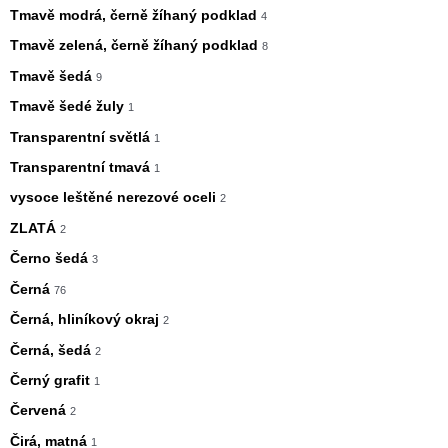
Tmavě modrá, černě žíhaný podklad
4
Tmavě zelená, černě žíhaný podklad
8
Tmavě šedá
9
Tmavě šedé žuly
1
Transparentní světlá
1
Transparentní tmavá
1
vysoce leštěné nerezové oceli
2
ZLATÁ
2
Černo šedá
3
Černá
76
Černá, hliníkový okraj
2
Černá, šedá
2
Černý grafit
1
Červená
2
Čirá, matná
1