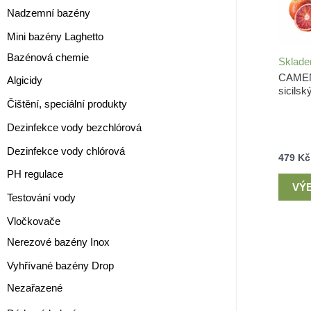
Nadzemní bazény
Mini bazény Laghetto
Bazénová chemie
Sklad
CAMEN
Algicidy
sicils
Čištění, speciální produkty
Dezinfekce vody bezchlórová
Dezinfekce vody chlórová
479
Kč
PH regulace
VÝ
Testování vody
Vločkovače
Nerezové bazény Inox
Vyhřívané bazény Drop
Nezařazené