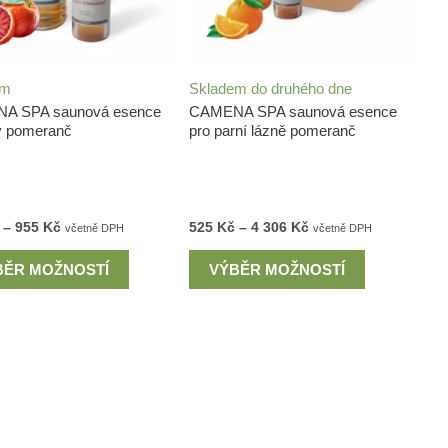
em
Skladem do druhého dne
A SPA saunová esence
CAMENA SPA saunová esence
ký pomeranč
pro parní lázně pomeranč
–
955
Kč
525
Kč
–
4 306
Kč
včetně DPH
včetně DPH
BĚR MOŽNOSTÍ
VÝBĚR MOŽNOSTÍ