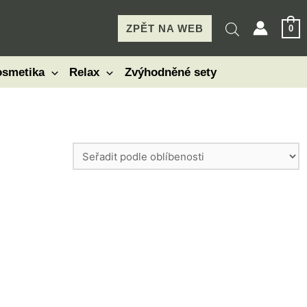
ZPĚT NA WEB
0
smetika
Relax
Zvýhodněné sety