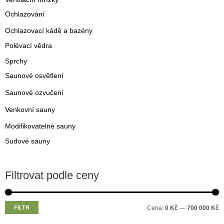
Ochlazování
Ochlazovací kádě a bazény
Polévací vědra
Sprchy
Saunové osvětlení
Saunové ozvučení
Venkovní sauny
Modifikovatelné sauny
Sudové sauny
Filtrovat podle ceny
M
M
FILTR
Cena:
0 Kč
—
700 000 Kč
i
a