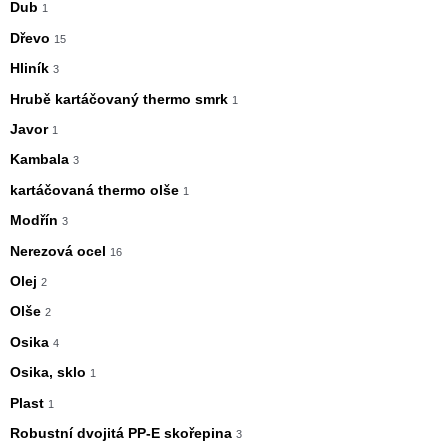
Dub
1
Dřevo
15
Hliník
3
Hrubě kartáčovaný thermo smrk
1
Javor
1
Kambala
3
kartáčovaná thermo olše
1
Modřín
3
Nerezová ocel
16
Olej
2
Olše
2
Osika
4
Osika, sklo
1
Plast
1
Robustní dvojitá PP-E skořepina
3