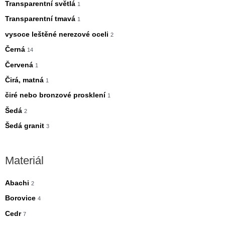
Transparentní světlá
1
Transparentní tmavá
1
vysoce leštěné nerezové oceli
2
Černá
14
Červená
1
Čirá, matná
1
čiré nebo bronzové prosklení
1
Šedá
2
Šedá granit
3
Materiál
Abachi
2
Borovice
4
Cedr
7