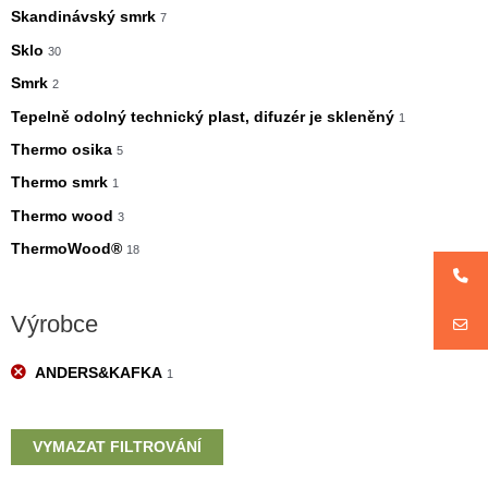
Skandinávský smrk
7
Sklo
30
Smrk
2
Tepelně odolný technický plast, difuzér je skleněný
1
Thermo osika
5
Thermo smrk
1
Thermo wood
3
ThermoWood®
18
Výrobce
ANDERS&KAFKA
1
VYMAZAT FILTROVÁNÍ