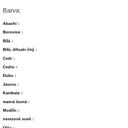
n
x
Barva:
i
i
m
m
Abachi
2
á
á
Borovice
1
l
l
Bílá
1
n
n
Bílá, difuzér čirý
1
í
í
Cedr
1
c
c
Cedru
4
e
e
Dubu
1
n
n
Javoru
1
a
a
Kambala
3
matná černá
1
Modřín
3
nerezové oceli
2
Olše
2