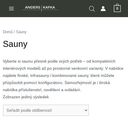
Přeskočit
0
na
MAIN
obsah
MENU
Domů
/ Sauny
Sauny
Vyberte si saunu přesně podle svých potřeb – od kompaktních
interiérových modelů až po prostorné venkovní varianty. V nabídce
najdete finské, infrasauny i kombinované sauny, které můžete
přizpůsobit pomocí konfigurátoru. Samozřejmostí je i široká
nabídka příslušenství, osvětlení a ovládání.
Zobrazen jediný výsledek