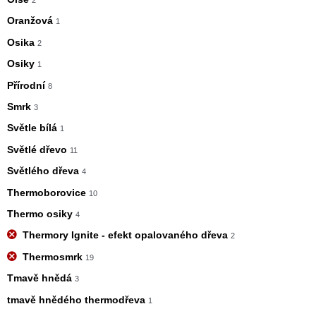
Oranžová
1
Osika
2
Osiky
1
Přírodní
8
Smrk
3
Světle bílá
1
Světlé dřevo
11
Světlého dřeva
4
Thermoborovice
10
Thermo osiky
4
Thermory Ignite - efekt opalovaného dřeva
2
Thermosmrk
19
Tmavě hnědá
3
tmavě hnědého thermodřeva
1