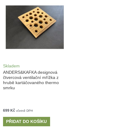
Skladem
ANDERS&KAFKA designová
čtvercová ventilační mřížka z
hrubě kartáčovaného thermo
smrku
699
Kč
včetně DPH
PŘIDAT DO KOŠÍKU