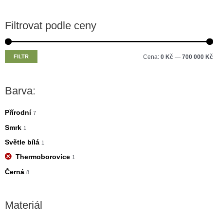
Filtrovat podle ceny
M
M
FILTR
Cena:
0 Kč
—
700 000 Kč
i
a
n
x
Barva:
i
i
m
m
Přírodní
7
á
á
Smrk
1
l
l
Světle bílá
1
n
n
Thermoborovice
1
í
í
Černá
8
c
c
e
e
Materiál
n
n