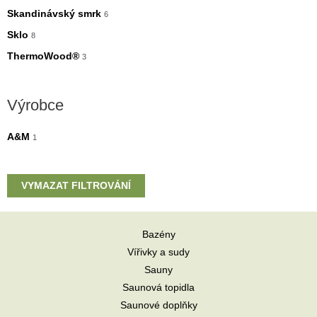
a
a
Skandinávský smrk
6
Sklo
8
ThermoWood®
3
Výrobce
A&M
1
VYMAZAT FILTROVÁNÍ
Bazény
Vířivky a sudy
Sauny
Saunová topidla
Saunové doplňky