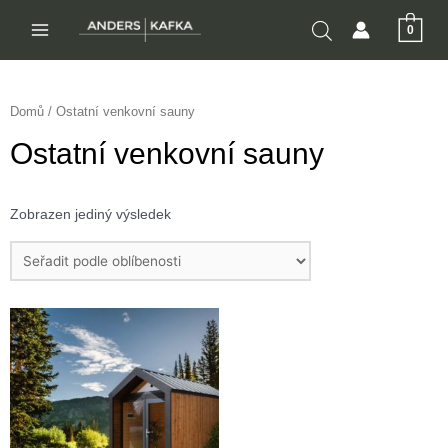
Přeskočit
0
na
MAIN
obsah
MENU
Domů
/ Ostatní venkovní sauny
Ostatní venkovní sauny
Zobrazen jediný výsledek