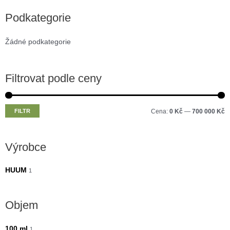
Podkategorie
Žádné podkategorie
Filtrovat podle ceny
M
M
FILTR
Cena:
0 Kč
—
700 000 Kč
i
a
n
x
Výrobce
i
i
m
m
HUUM
1
á
á
l
l
Objem
n
n
í
í
100 ml
1