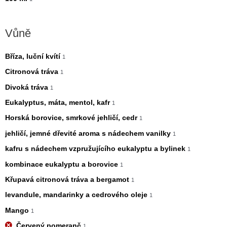
c
c
e
e
Vůně
n
n
a
a
Bříza, luční kvítí
1
Citronová tráva
1
Divoká tráva
1
Eukalyptus, máta, mentol, kafr
1
Horská borovice, smrkové jehličí, cedr
1
jehličí, jemné dřevité aroma s nádechem vanilky
1
kafru s nádechem vzpružujícího eukalyptu a bylinek
1
kombinace eukalyptu a borovice
1
Křupavá citronová tráva a bergamot
1
levandule, mandarinky a cedrového oleje
1
Mango
1
Červený pomeranč
1