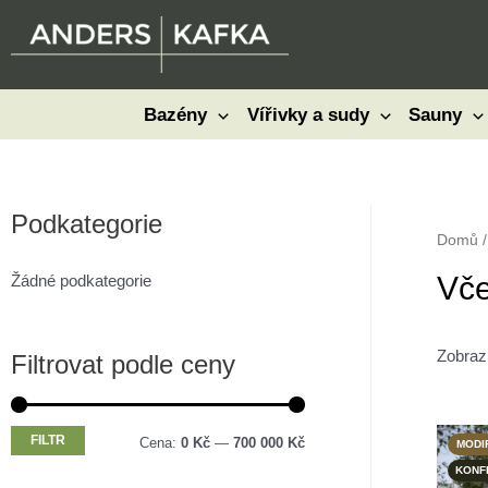
Přeskočit
na
obsah
Bazény
Vířivky a sudy
Sauny
Podkategorie
Domů
/
Vče
Žádné podkategorie
Zobraz
Filtrovat podle ceny
FILTR
M
M
Cena:
0 Kč
—
700 000 Kč
MODI
KONF
i
a