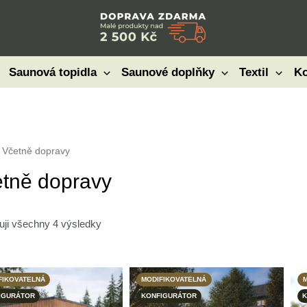
Saunová topidla
Saunové doplňky
Textil
Ko
 Včetně dopravy
tně dopravy
uji všechny 4 výsledky
FIKOVATELNÁ
MODIFIKOVATELNÁ
M
IGURÁTOR
KONFIGURÁTOR
K