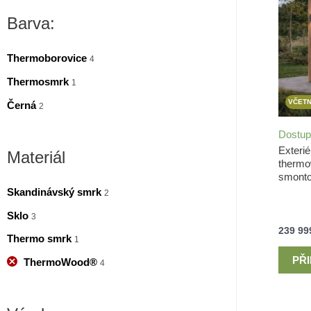
n
x
Barva:
i
i
m
m
Thermoborovice
4
á
á
Thermosmrk
1
l
l
VČETN
Černá
2
n
n
Dostup
í
í
Exterié
Materiál
therm
c
c
smont
e
e
Skandinávský smrk
2
n
n
Sklo
3
a
a
239 9
Thermo smrk
1
PŘ
ThermoWood®
4