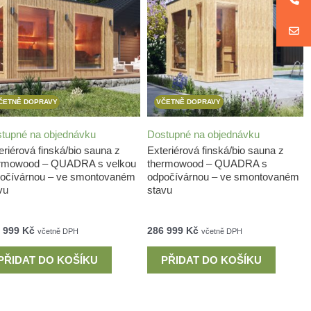
ČETNĚ DOPRAVY
VČETNĚ DOPRAVY
tupné na objednávku
Dostupné na objednávku
eriérová finská/bio sauna z
Exteriérová finská/bio sauna z
rmowood – QUADRA s velkou
thermowood – QUADRA s
očívárnou – ve smontovaném
odpočívárnou – ve smontovaném
vu
stavu
 999
Kč
286 999
Kč
včetně DPH
včetně DPH
PŘIDAT DO KOŠÍKU
PŘIDAT DO KOŠÍKU