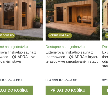
Ě DOPRAVY
VČETNĚ DOPRAVY
V
né na objednávku
Dostupné na objednávku
Dos
rová finská/bio sauna z
Exteriérová finská/bio sauna z
Ext
owood – QUADRA – ve
thermowood – QUADRA s krytou
the
ovaném stavu
terasou – ve smontovaném stavu
odp
sta
99
Kč
334 999
Kč
321
včetně DPH
včetně DPH
IDAT DO KOŠÍKU
PŘIDAT DO KOŠÍKU