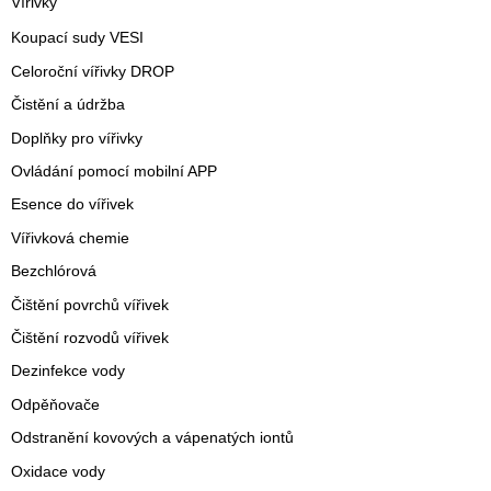
Vířivky
Koupací sudy VESI
Celoroční vířivky DROP
Čistění a údržba
Doplňky pro vířivky
Ovládání pomocí mobilní APP
Esence do vířivek
Vířivková chemie
Bezchlórová
Čištění povrchů vířivek
Čištění rozvodů vířivek
Dezinfekce vody
Odpěňovače
Odstranění kovových a vápenatých iontů
Oxidace vody