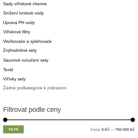
Sady vířivkové chemie
Snížení tvrdosti vody
Úprava PH vody
Vířivkové filtry
Vločkovače a zjiskřovače
Zvýhodněné sety
Saunové ozvučení sety
Textil
Vířívky sety
Žádné podkategorie k zobrazení
Filtrovat podle ceny
M
M
FILTR
Cena:
0 Kč
—
700 000 Kč
i
a