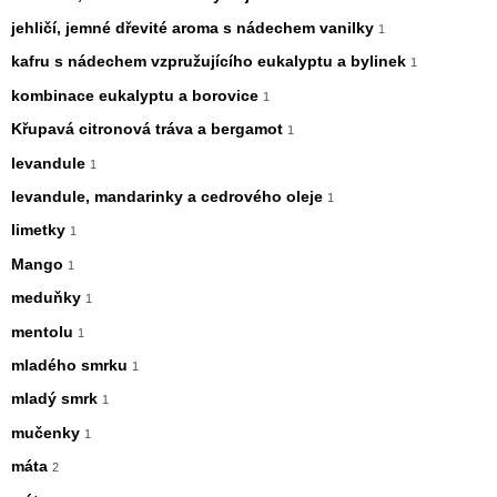
jehličí, jemné dřevité aroma s nádechem vanilky
1
kafru s nádechem vzpružujícího eukalyptu a bylinek
1
kombinace eukalyptu a borovice
1
Křupavá citronová tráva a bergamot
1
levandule
1
levandule, mandarinky a cedrového oleje
1
limetky
1
Mango
1
meduňky
1
mentolu
1
mladého smrku
1
mladý smrk
1
mučenky
1
máta
2