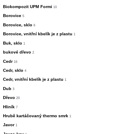
Biokompozit UPM Formi
10
Borovice
5
Borovice, sklo
6
Borovice, vnitřní kbelík je z plastu
1
Buk, sklo
1
bukové dřevo
2
Cedr
16
Cedr, sklo
4
Cedr, vnitřní kbelík je z plastu
1
Dub
3
Dřevo
20
Hliník
7
Hrubě kartáčovaný thermo smrk
1
Javor
1