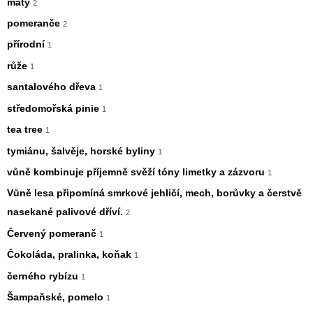
máty
2
pomeranče
2
přírodní
1
růže
1
santalového dřeva
1
středomořská pinie
1
tea tree
1
tymiánu, šalvěje, horské byliny
1
vůně kombinuje příjemně svěží tóny limetky a zázvoru
1
Vůně lesa připomíná smrkové jehličí, mech, borůvky a čerstvě
nasekané palivové dříví.
2
Červený pomeranč
1
Čokoláda, pralinka, koňak
1
černého rybízu
1
Šampaňské, pomelo
1