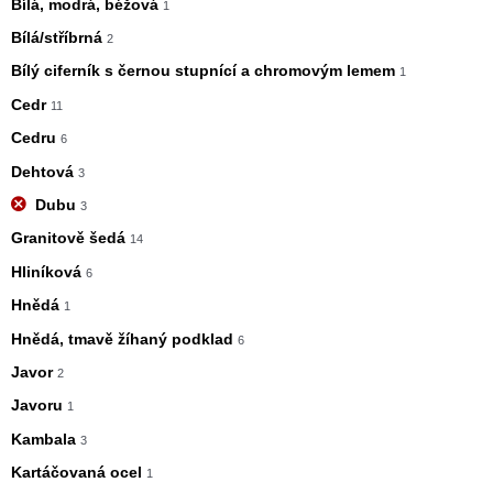
Bílá, modrá, béžová
1
Bílá/stříbrná
2
Bílý ciferník s černou stupnící a chromovým lemem
1
Cedr
11
Cedru
6
Dehtová
3
Dubu
3
Granitově šedá
14
Hliníková
6
Hnědá
1
Hnědá, tmavě žíhaný podklad
6
Javor
2
Javoru
1
Kambala
3
Kartáčovaná ocel
1