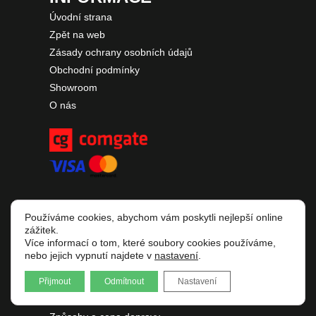
Úvodní strana
Zpět na web
Zásady ochrany osobních údajů
Obchodní podmínky
Showroom
O nás
Používáme cookies, abychom vám poskytli nejlepší online
VŠE O NÁKUPU
zážitek.
Více informací o tom, které soubory cookies používáme,
Jak nakupovat
nebo jejich vypnutí najdete v
nastavení
.
Objednání zboží
Přijmout
Odmítnout
Nastavení
Platební podmínky
Odstoupení od smlouvy