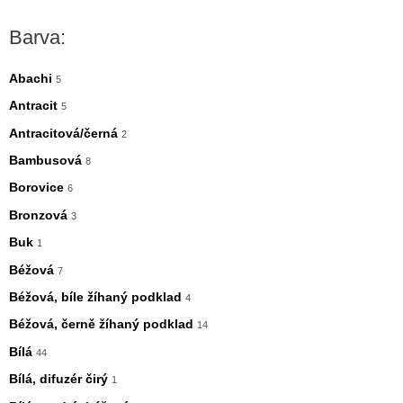
n
x
Barva:
i
i
m
m
Abachi
5
á
á
Antracit
5
l
l
Antracitová/černá
2
n
n
Bambusová
8
í
í
Borovice
6
c
c
Bronzová
3
e
e
Buk
1
n
n
Béžová
7
a
a
Béžová, bíle žíhaný podklad
4
Béžová, černě žíhaný podklad
14
Bílá
44
Bílá, difuzér čirý
1