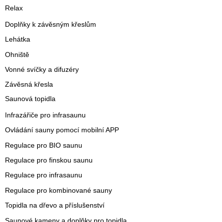
Relax
Doplňky k závěsným křeslům
Lehátka
Ohniště
Vonné svíčky a difuzéry
Závěsná křesla
Saunová topidla
Infrazářiče pro infrasaunu
Ovládání sauny pomocí mobilní APP
Regulace pro BIO saunu
Regulace pro finskou saunu
Regulace pro infrasaunu
Regulace pro kombinované sauny
Topidla na dřevo a příslušenství
Saunové kameny a doplňky pro topidla