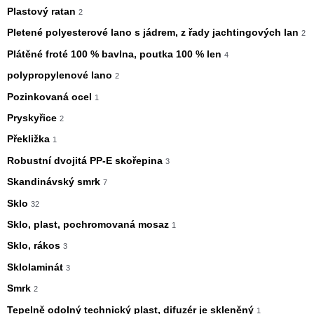
Plastový ratan
2
Pletené polyesterové lano s jádrem, z řady jachtingových lan
2
Plátěné froté 100 % bavlna, poutka 100 % len
4
polypropylenové lano
2
Pozinkovaná ocel
1
Pryskyřice
2
Překližka
1
Robustní dvojitá PP-E skořepina
3
Skandinávský smrk
7
Sklo
32
Sklo, plast, pochromovaná mosaz
1
Sklo, rákos
3
Sklolaminát
3
Smrk
2
Tepelně odolný technický plast, difuzér je skleněný
1