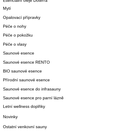
Esenciální oleje Doterra
Mytí
Opalovací přípravky
Péče o nohy
Péče o pokožku
Péče o vlasy
Saunové esence
Saunové esence RENTO
BIO saunové esence
Přírodní saunové esence
Saunové esence do infrasauny
Saunové esence pro parní lázně
Letní wellness doplňky
Novinky
Ostatní venkovní sauny