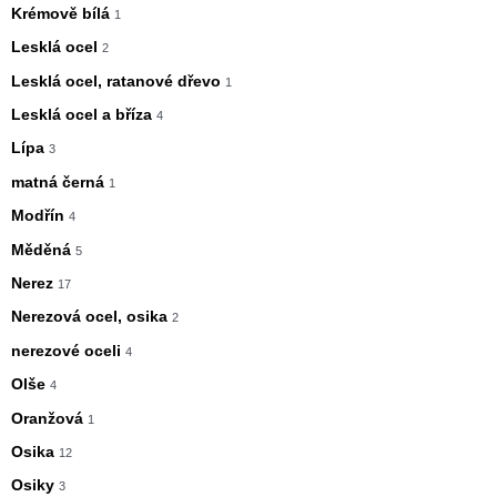
Krémově bílá
1
Lesklá ocel
2
Lesklá ocel, ratanové dřevo
1
Lesklá ocel a bříza
4
Lípa
3
matná černá
1
Modřín
4
Měděná
5
Nerez
17
Nerezová ocel, osika
2
nerezové oceli
4
Olše
4
Oranžová
1
Osika
12
Osiky
3