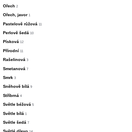
Ořech
2
Ořech, javor
1
Pastelově růžová
11
Perlově šedá
10
Písková
12
Přírodní
11
Rašelinová
3
Smetanová
7
Smrk
3
Sněhově bílá
9
Stříbrná
4
Světle béžová
5
Světle bílá
1
Světle šedá
7
Světlé dřevo
14