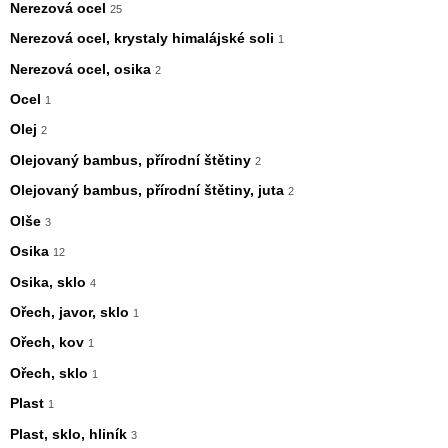
Nerezová ocel
25
Nerezová ocel, krystaly himalájské soli
1
Nerezová ocel, osika
2
Ocel
1
Olej
2
Olejovaný bambus, přírodní štětiny
2
Olejovaný bambus, přírodní štětiny, juta
2
Olše
3
Osika
12
Osika, sklo
4
Ořech, javor, sklo
1
Ořech, kov
1
Ořech, sklo
1
Plast
1
Plast, sklo, hliník
3