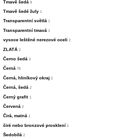
Tmavě šedá
9
Tmavě šedé žuly
1
Transparentní světlá
1
Transparentní tmavá
1
vysoce leštěné nerezové oceli
2
ZLATÁ
2
Černo šedá
3
Černá
76
Černá, hliníkový okraj
2
Černá, šedá
2
Černý grafit
1
Červená
2
Čirá, matná
1
čiré nebo bronzové prosklení
1
Šedobílá
2