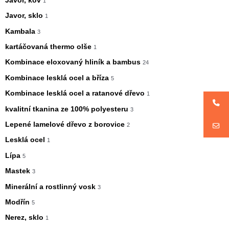
Javor, kov
1
Javor, sklo
1
Kambala
3
kartáčovaná thermo olše
1
Kombinace eloxovaný hliník a bambus
24
Kombinace lesklá ocel a bříza
5
Kombinace lesklá ocel a ratanové dřevo
1
kvalitní tkanina ze 100% polyesteru
3
Lepené lamelové dřevo z borovice
2
Lesklá ocel
1
Lípa
5
Mastek
3
Minerální a rostlinný vosk
3
Modřín
5
Nerez, sklo
1