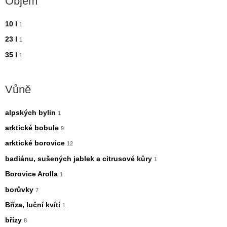
Objem
10 l
1
23 l
1
35 l
1
Vůně
alpských bylin
1
arktické bobule
9
arktické borovice
12
badiánu, sušených jablek a citrusové kůry
1
Borovice Arolla
1
borůvky
7
Bříza, luční kvítí
1
břízy
8