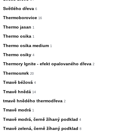
Světlého dřeva
6
Thermoborovice
16
Thermo jasan
1
Thermo osika
1
Thermo osika medium
1
Thermo osiky
4
Thermory Ignite - efekt opalovaného dřeva
2
Thermosmrk
20
Tmavě béžová
4
Tmavě hnědá
14
tmavě hnědého thermodřeva
2
Tmavě modrá
1
Tmavě modrá, černě žíhaný podklad
4
Tmavě zelená, černě žíhaný podklad
8