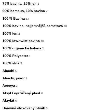
75% bavlna, 25% len
1
90% bambus, 10% bavlna
7
100 % Bavlna
33
100% bavlna, nejjemnější, sametová
10
100% len
2
100% low-twist bavlna
48
100% organická balvna
2
100% Polyester
1
100% vlna
3
Abachi
5
Abachi, javor
1
Accoya
2
Akryl / vyztužený plast
6
Akrylát
6
Barevně eloxovaný hliník
8