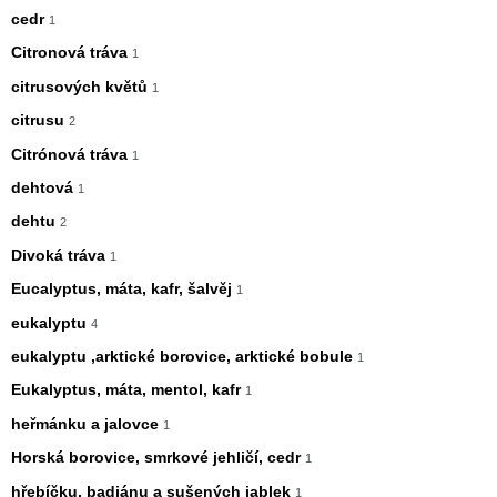
cedr
1
Citronová tráva
1
citrusových květů
1
citrusu
2
Citrónová tráva
1
dehtová
1
dehtu
2
Divoká tráva
1
Eucalyptus, máta, kafr, šalvěj
1
eukalyptu
4
eukalyptu ,arktické borovice, arktické bobule
1
Eukalyptus, máta, mentol, kafr
1
heřmánku a jalovce
1
Horská borovice, smrkové jehličí, cedr
1
hřebíčku, badiánu a sušených jablek
1