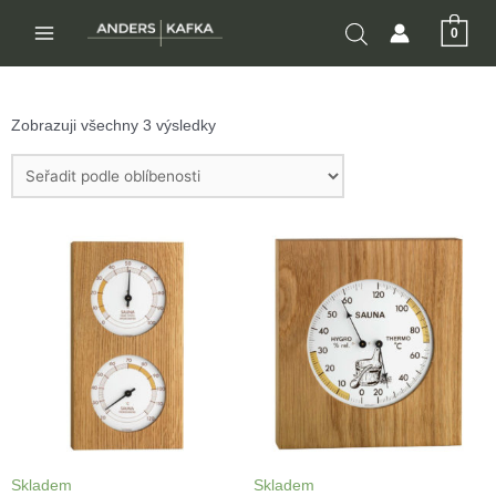
Přeskočit
0
na
MAIN
obsah
MENU
Zobrazuji všechny 3 výsledky
Skladem
Skladem