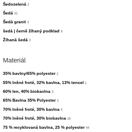
Šedozelená
2
Šedá
31
Šedá granit
3
šedá | černě žíhaný podklad
9
Žíhaná šedá
3
Materiál
35% bavlny/65% polyester
2
55% lněné froté, 32% bavlna, 13% tencel
1
60% len, 40% biobavlna
3
65% Bavlna 35% Polyester
2
70% lněné froté, 30% bavlna
5
70% lněné froté, 30% biobavlna
16
75 % recyklovaná bavlna, 25 % polyester
44