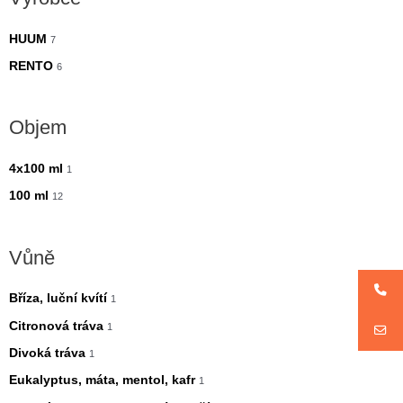
i
i
m
m
HUUM
7
á
á
RENTO
6
l
l
n
n
Objem
í
í
c
c
4x100 ml
1
e
e
100 ml
12
n
n
a
a
Vůně
Bříza, luční kvítí
1
Citronová tráva
1
Divoká tráva
1
Eukalyptus, máta, mentol, kafr
1