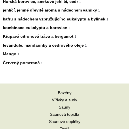
Horská borovice, smrkové jehličí, cedr
1
jehličí, jemné dřevité aroma s nádechem vanilky
1
kafru s nádechem vzpružujícího eukalyptu a bylinek
1
kombinace eukalyptu a borovice
1
Křupavá citronová tráva a bergamot
1
levandule, mandarinky a cedrového oleje
1
Mango
1
Červený pomeranč
1
Bazény
Vířivky a sudy
Sauny
Saunová topidla
Saunové doplňky
Textil