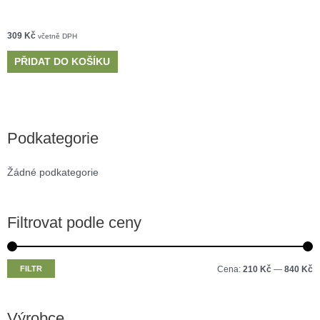
309
Kč
včetně DPH
PŘIDAT DO KOŠÍKU
Podkategorie
Žádné podkategorie
Filtrovat podle ceny
M
M
FILTR
Cena:
210 Kč
—
840 Kč
i
a
n
x
Výrobce