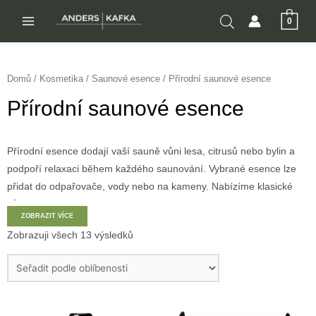
Přeskočit
0
na
MAIN
obsah
MENU
Domů
/
Kosmetika
/
Saunové esence
/ Přírodní saunové esence
Přírodní saunové esence
Přírodní esence dodají vaší sauně vůni lesa, citrusů nebo bylin a
podpoří relaxaci během každého saunování. Vybrané esence lze
přidat do odpařovače, vody nebo na kameny. Nabízíme klasické
vůně borovice, eukalyptu, pomeranče i dárková balení.
ZOBRAZIT VÍCE
Zobrazuji všech 13 výsledků