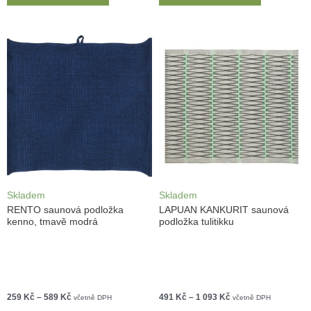
Skladem
Skladem
RENTO saunová podložka
LAPUAN KANKURIT saunová
kenno, tmavě modrá
podložka tulitikku
259
Kč
–
589
Kč
491
Kč
–
1 093
Kč
včetně DPH
včetně DPH