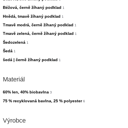
á
á
Béžová, černě žíhaný podklad
1
l
l
Hnědá, tmavě žíhaný podklad
1
n
n
Tmavě modrá, černě žíhaný podklad
1
í
í
Tmavě zelená, černě žíhaný podklad
1
c
c
Šedozelená
1
e
e
Šedá
1
n
n
šedá | černě žíhaný podklad
1
a
a
Materiál
60% len, 40% biobavlna
3
75 % recyklovaná bavlna, 25 % polyester
6
Výrobce