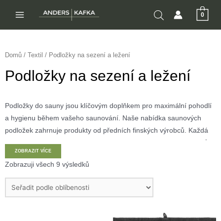
Přeskočit
0
na
MAIN
obsah
MENU
Domů
/
Textil
/ Podložky na sezení a ležení
Podložky na sezení a ležení
Podložky do sauny jsou klíčovým doplňkem pro maximální pohodlí
a hygienu během vašeho saunování. Naše nabídka saunových
podložek zahrnuje produkty od předních finských výrobců. Každá
podložka je pečlivě navržena a vyrobena z prvotřídních materiálů,
ZOBRAZIT VÍCE
aby vám dlouho sloužila a poskytla nadstandardní komfort.
Zobrazuji všech 9 výsledků
Saunové podložky ze lnu
Vybírat můžete z podložek na ležení nebo na sezení. Z materiálů
nabízíme kombinaci
lnu a biobavlny
, nebo směs
bavlny a