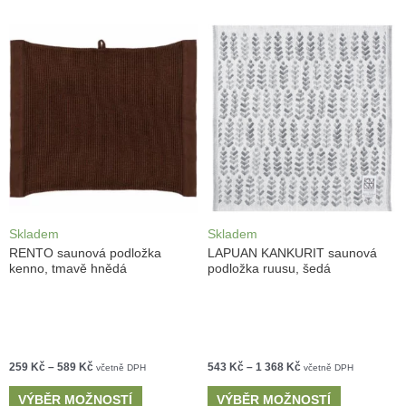
Skladem
Skladem
RENTO saunová podložka
LAPUAN KANKURIT saunová
kenno, tmavě hnědá
podložka ruusu, šedá
259
Kč
–
589
Kč
543
Kč
–
1 368
Kč
včetně DPH
včetně DPH
VÝBĚR MOŽNOSTÍ
VÝBĚR MOŽNOSTÍ