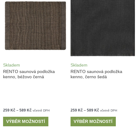
polyesteru
. Vyvážený poměr lnu a bavlny dodává podložkám
výbornou savost, odolnost a pevnost. Samozřejmostí je snadná
údržba a dlouhá životnost. Vyberte si z různých designů a velikostí
podle vašeho vkusu a vašich potřeb.
Skladem
Skladem
RENTO saunová podložka
RENTO saunová podložka
kenno, béžovo černá
kenno, černo šedá
259
Kč
–
589
Kč
259
Kč
–
589
Kč
včetně DPH
včetně DPH
VÝBĚR MOŽNOSTÍ
VÝBĚR MOŽNOSTÍ