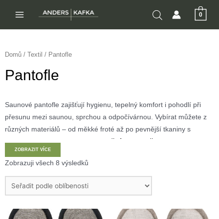
Přeskočit
0
na
MAIN
obsah
MENU
Domů
/
Textil
/ Pantofle
Pantofle
Saunové pantofle zajišťují hygienu, tepelný komfort i pohodlí při
přesunu mezi saunou, sprchou a odpočívárnou. Vybírat můžete z
různých materiálů – od měkké froté až po pevnější tkaniny s
jutovou stélkou. Skvěle doplňují
ručníky a osušky
, ladí se
ZOBRAZIT VÍCE
saunovými župany
a jsou praktickým doplňkem do domácích i
Zobrazuji všech 8 výsledků
komerčních wellness prostor.