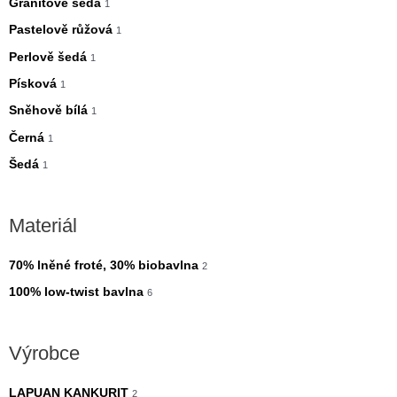
Granitově šedá
1
l
l
Pastelově růžová
1
n
n
Perlově šedá
1
í
í
Písková
1
c
c
Sněhově bílá
1
e
e
Černá
1
n
n
Šedá
1
a
a
Materiál
70% lněné froté, 30% biobavlna
2
100% low-twist bavlna
6
Výrobce
LAPUAN KANKURIT
2