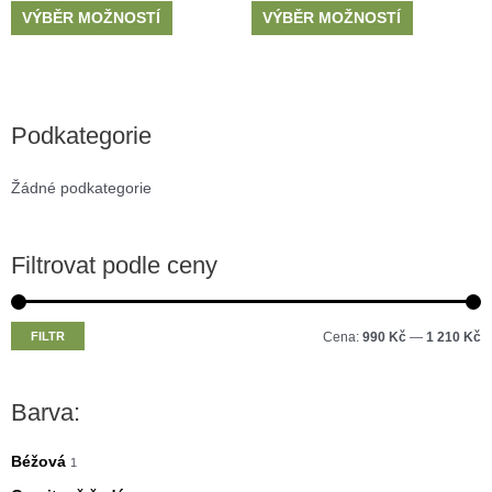
VÝBĚR MOŽNOSTÍ
VÝBĚR MOŽNOSTÍ
Podkategorie
Žádné podkategorie
Filtrovat podle ceny
M
M
FILTR
Cena:
990 Kč
—
1 210 Kč
i
a
n
x
Barva:
i
i
m
m
Béžová
1
á
á