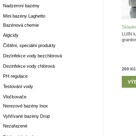
Nadzemní bazény
Mini bazény Laghetto
Bazénová chemie
Sklad
LUIN lu
Algicidy
granit
Čištění, speciální produkty
Dezinfekce vody bezchlórová
Dezinfekce vody chlórová
269
Kč
PH regulace
VÝ
Testování vody
Vločkovače
Nerezové bazény Inox
Vyhřívané bazény Drop
Nezařazené