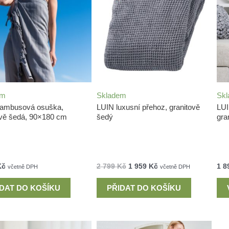
em
Skladem
Sk
ambusová osuška,
LUIN luxusní přehoz, granitově
LUI
ově šedá, 90×180 cm
šedý
gra
Kč
2 799
Kč
1 959
Kč
1 8
včetně DPH
včetně DPH
IDAT DO KOŠÍKU
PŘIDAT DO KOŠÍKU