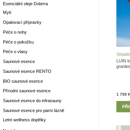
Esenciální oleje Doterra
Mytí
Opalovací přípravky
Péče o nohy
Péče o pokožku
Péče o vlasy
Sklad
LUIN b
Saunové esence
granit
Saunové esence RENTO
BIO saunové esence
Přírodní saunové esence
1 799
Saunové esence do infrasauny
PŘ
Saunové esence pro parní lázně
Letní wellness doplňky