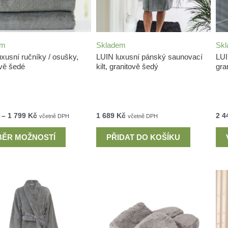
em
Skladem
Sk
xusní ručníky / osušky,
LUIN luxusní pánský saunovací
LUI
ově šedé
kilt, granitově šedý
gra
–
1 799
Kč
1 689
Kč
2 4
včetně DPH
včetně DPH
BĚR MOŽNOSTÍ
PŘIDAT DO KOŠÍKU