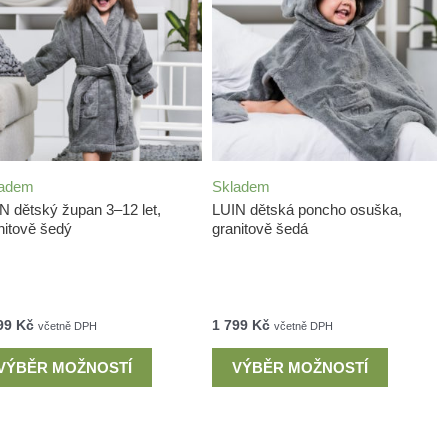
ladem
Skladem
N dětský župan 3–12 let,
LUIN dětská poncho osuška,
nitově šedý
granitově šedá
99
Kč
1 799
Kč
včetně DPH
včetně DPH
VÝBĚR MOŽNOSTÍ
VÝBĚR MOŽNOSTÍ