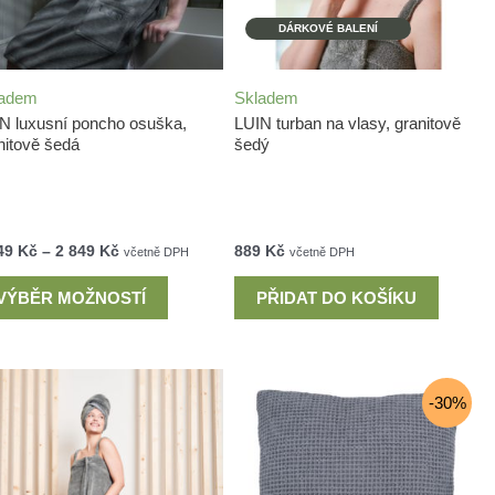
DÁRKOVÉ BALENÍ
ladem
Skladem
N luxusní poncho osuška,
LUIN turban na vlasy, granitově
nitově šedá
šedý
49
Kč
–
2 849
Kč
889
Kč
včetně DPH
včetně DPH
VÝBĚR MOŽNOSTÍ
PŘIDAT DO KOŠÍKU
-30%