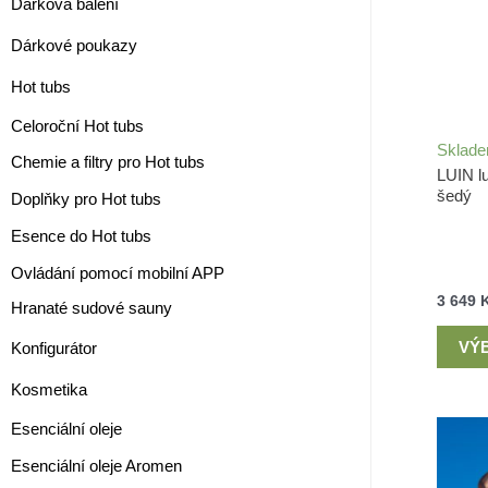
Dárková balení
Dárkové poukazy
Hot tubs
Celoroční Hot tubs
Sklad
Chemie a filtry pro Hot tubs
LUIN l
šedý
Doplňky pro Hot tubs
Esence do Hot tubs
Ovládání pomocí mobilní APP
3 649
Hranaté sudové sauny
VÝ
Konfigurátor
Kosmetika
Esenciální oleje
Esenciální oleje Aromen