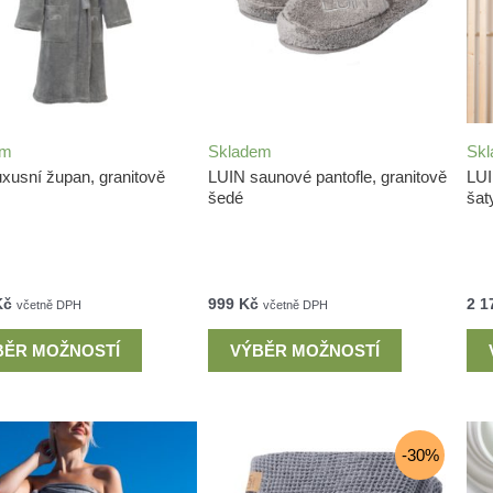
em
Skladem
Sk
uxusní župan, granitově
LUIN saunové pantofle, granitově
LUI
šedé
šat
Kč
999
Kč
2 1
včetně DPH
včetně DPH
BĚR MOŽNOSTÍ
VÝBĚR MOŽNOSTÍ
-30%