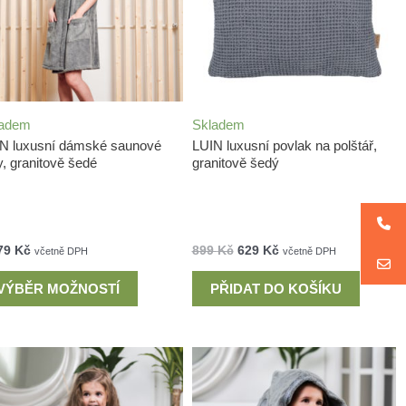
ladem
Skladem
N luxusní dámské saunové
LUIN luxusní povlak na polštář,
y, granitově šedé
granitově šedý
79
Kč
899
Kč
629
Kč
včetně DPH
včetně DPH
VÝBĚR MOŽNOSTÍ
PŘIDAT DO KOŠÍKU