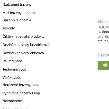
Nadzemní bazény
Mini bazény Laghetto
Bazénová chemie
Sklad
HUUM 
Algicidy
ovláda
uku loc
Čištění, speciální produkty
dřevěn
Dezinfekce vody bezchlórová
Dezinfekce vody chlórová
6 299
PH regulace
PŘ
Testování vody
Vločkovače
Nerezové bazény Inox
Vyhřívané bazény Drop
Nezařazené