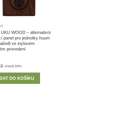
em
UKU WOOD – alternativní
cí panel pro jednotky huum
al/wifi ve stylovém
ém provedení
Kč
včetně DPH
IDAT DO KOŠÍKU