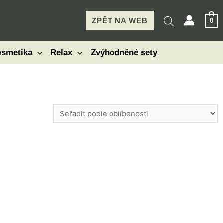
ZPĚT NA WEB
0
smetika
Relax
Zvýhodněné sety