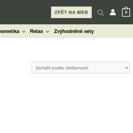
ZPĚT NA WEB
0
smetika
Relax
Zvýhodněné sety