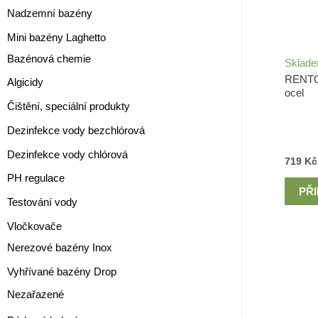
Nadzemní bazény
Mini bazény Laghetto
Bazénová chemie
Sklad
RENTO 
Algicidy
ocel
Čištění, speciální produkty
Dezinfekce vody bezchlórová
Dezinfekce vody chlórová
719
Kč
PH regulace
PŘ
Testování vody
Vločkovače
Nerezové bazény Inox
Vyhřívané bazény Drop
Nezařazené