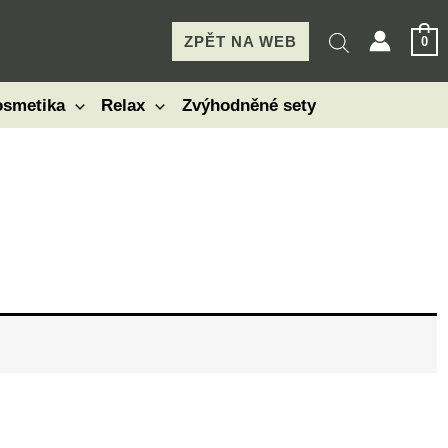
ZPĚT NA WEB
0
smetika
Relax
Zvýhodněné sety