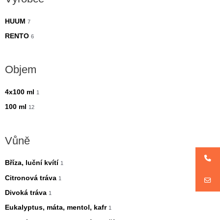
i
i
m
m
HUUM
7
á
á
RENTO
6
l
l
n
n
Objem
í
í
c
c
4x100 ml
1
e
e
100 ml
12
n
n
a
a
Vůně
Bříza, luční kvítí
1
Citronová tráva
1
Divoká tráva
1
Eukalyptus, máta, mentol, kafr
1