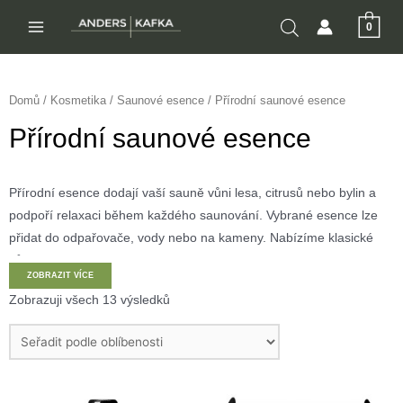
Přeskočit
0
na
MAIN
obsah
MENU
Domů
/
Kosmetika
/
Saunové esence
/ Přírodní saunové esence
Přírodní saunové esence
Přírodní esence dodají vaší sauně vůni lesa, citrusů nebo bylin a
podpoří relaxaci během každého saunování. Vybrané esence lze
přidat do odpařovače, vody nebo na kameny. Nabízíme klasické
vůně borovice, eukalyptu, pomeranče i dárková balení.
ZOBRAZIT VÍCE
Zobrazuji všech 13 výsledků