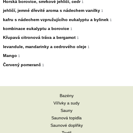
Horská borovice, smrkové jehličí, cedr
1
jehličí, jemné dřevité aroma s nádechem vanilky
1
kafru s nádechem vzpružujícího eukalyptu a bylinek
1
kombinace eukalyptu a borovice
1
Křupavá citronová tráva a bergamot
1
levandule, mandarinky a cedrového oleje
1
Mango
1
Červený pomeranč
1
Bazény
Vířivky a sudy
Sauny
Saunová topidla
Saunové doplňky
Textil