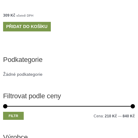
309
Kč
včetně DPH
PŘIDAT DO KOŠÍKU
Podkategorie
Žádné podkategorie
Filtrovat podle ceny
M
M
FILTR
Cena:
210 Kč
—
840 Kč
i
a
n
x
Výrobce