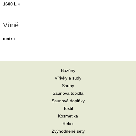
1600 L
4
Vůně
cedr
1
Bazény
Vířivky a sudy
Sauny
Saunová topidla
Saunové doplňky
Textil
Kosmetika
Relax
Zvýhodněné sety