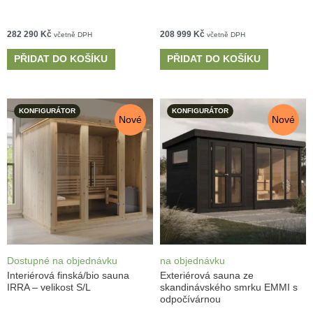
282 290
Kč
208 999
Kč
včetně DPH
včetně DPH
PŘIDAT DO KOŠÍKU
PŘIDAT DO KOŠÍKU
KONFIGURÁTOR
KONFIGURÁTOR
Nové
Nové
Dostupné na objednávku
na objednávku
Interiérová finská/bio sauna
Exteriérová sauna ze
IRRA – velikost S/L
skandinávského smrku EMMI s
odpočívárnou