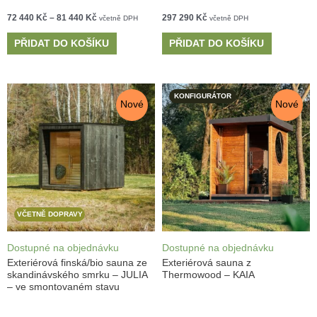
72 440
Kč
–
81 440
Kč
297 290
Kč
včetně DPH
včetně DPH
PŘIDAT DO KOŠÍKU
PŘIDAT DO KOŠÍKU
KONFIGURÁTOR
Nové
Nové
VČETNĚ DOPRAVY
Dostupné na objednávku
Dostupné na objednávku
Exteriérová finská/bio sauna ze
Exteriérová sauna z
skandinávského smrku – JULIA
Thermowood – KAIA
– ve smontovaném stavu