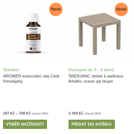
Nové
Nové
Skladem
Dostupné do 3 - 4 týdnů
AROMEN esenciální olej Cedr
ŠKERJANC stolek k wellness
himalájský
lehátku ocean pp taupe
187
Kč
–
708
Kč
2 359
Kč
včetně DPH
včetně DPH
VÝBĚR MOŽNOSTÍ
PŘIDAT DO KOŠÍKU