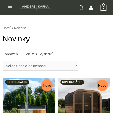
Přeskočit
0
na
MAIN
obsah
MENU
Domů
/ Novinky
Novinky
Zobrazen 1. – 28. z 31 výsledků
KONFIGURÁTOR
KONFIGURÁTOR
Nové
Nové