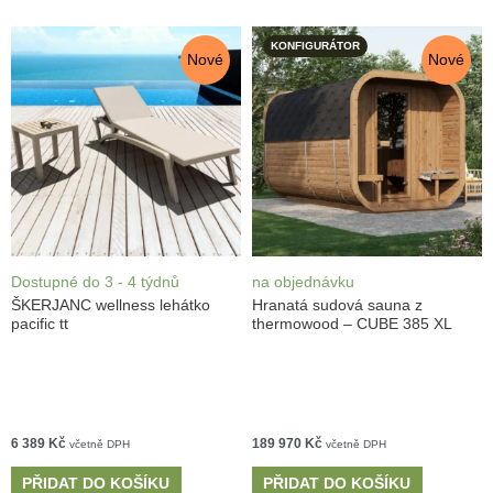
KONFIGURÁTOR
Nové
Nové
Dostupné do 3 - 4 týdnů
na objednávku
ŠKERJANC wellness lehátko
Hranatá sudová sauna z
pacific tt
thermowood – CUBE 385 XL
6 389
Kč
189 970
Kč
včetně DPH
včetně DPH
PŘIDAT DO KOŠÍKU
PŘIDAT DO KOŠÍKU