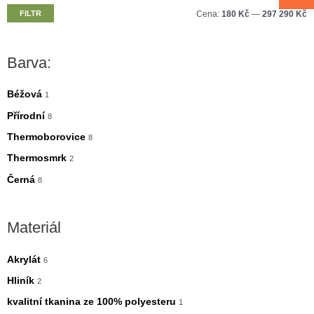
M
M
FILTR
Cena:
180 Kč
—
297 290 Kč
i
a
n
x
Barva:
i
i
m
m
Béžová
1
á
á
Přírodní
8
l
l
Thermoborovice
8
n
n
Thermosmrk
2
í
í
Černá
8
c
c
e
e
Materiál
n
n
a
a
Akrylát
6
Hliník
2
kvalitní tkanina ze 100% polyesteru
1