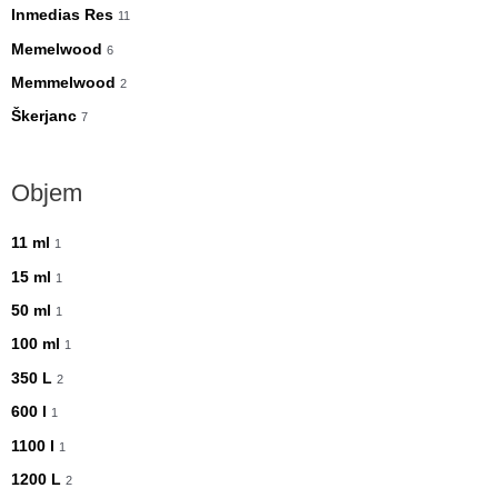
Inmedias Res
11
Memelwood
6
Memmelwood
2
Škerjanc
7
Objem
11 ml
1
15 ml
1
50 ml
1
100 ml
1
350 L
2
600 l
1
1100 l
1
1200 L
2