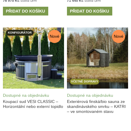
76 970
Kč
71 440
Kč
včetně DPH
včetně DPH
PŘIDAT DO KOŠÍKU
PŘIDAT DO KOŠÍKU
KONFIGURÁTOR
Nové
Nové
VČETNĚ DOPRAVY
Dostupné na objednávku
Dostupné na objednávku
Koupací sud VESI CLASSIC –
Exteriérová finská/bio sauna ze
Horizontální nebo externí topidlo
skandinávského smrku – KATRI
– ve smontovaném stavu