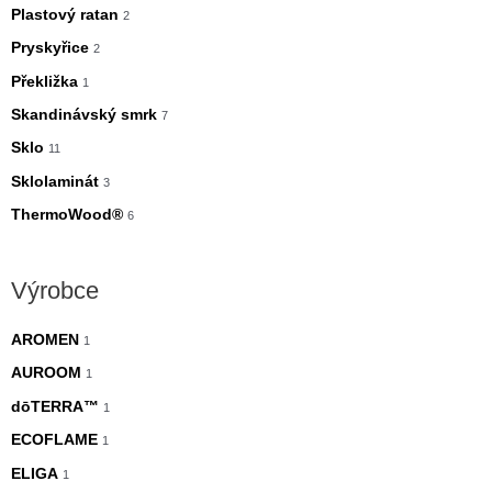
Plastový ratan
2
Pryskyřice
2
Překližka
1
Skandinávský smrk
7
Sklo
11
Sklolaminát
3
ThermoWood®
6
Výrobce
AROMEN
1
AUROOM
1
dōTERRA™
1
ECOFLAME
1
ELIGA
1