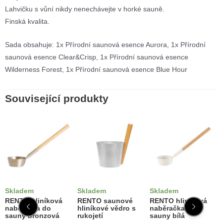
Lahvičku s vůní nikdy nenechávejte v horké sauně.
Finská kvalita.
Sada obsahuje: 1x Přírodní saunová esence Aurora, 1x Přírodní
saunová esence Clear&Crisp, 1x Přírodní saunová esence
Wilderness Forest, 1x Přírodní saunová esence Blue Hour
Související produkty
Skladem
Skladem
Skladem
RENTO hliníková
RENTO saunové
RENTO hliníková
naběračka do
hliníkové vědro s
naběračka do
sauny bronzová
rukojetí
sauny bílá