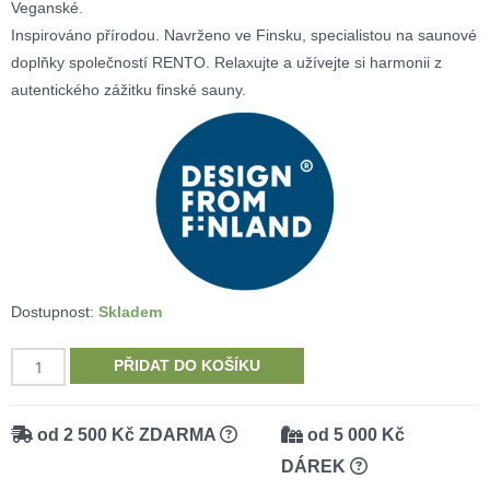
Veganské.
Inspirováno přírodou. Navrženo ve Finsku, specialistou na saunové
doplňky společností RENTO. Relaxujte a užívejte si harmonii z
autentického zážitku finské sauny.
Dostupnost:
Skladem
RENTO
PŘIDAT DO KOŠÍKU
dárkové
balení
od 2 500 Kč ZDARMA
od 5 000 Kč
4x100ml
DÁREK
přírodních