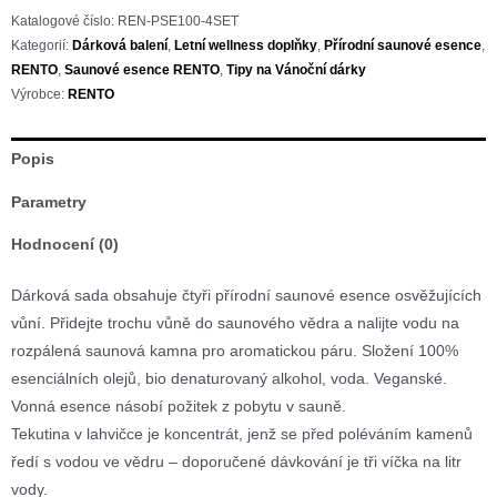
saunových
Katalogové číslo:
REN-PSE100-4SET
esencí
Kategorií:
Dárková balení
,
Letní wellness doplňky
,
Přírodní saunové esence
,
množství
RENTO
,
Saunové esence RENTO
,
Tipy na Vánoční dárky
Výrobce:
RENTO
Popis
Parametry
Hodnocení (0)
Dárková sada obsahuje čtyři přírodní saunové esence osvěžujících
vůní. Přidejte trochu vůně do saunového vědra a nalijte vodu na
rozpálená saunová kamna pro aromatickou páru. Složení 100%
esenciálních olejů, bio denaturovaný alkohol, voda. Veganské.
Vonná esence násobí požitek z pobytu v sauně.
Tekutina v lahvičce je koncentrát, jenž se před poléváním kamenů
ředí s vodou ve vědru – doporučené dávkování je tři víčka na litr
vody.