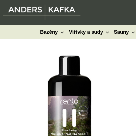
Přeskočit
na
obsah
Bazény
Vířivky a sudy
Sauny