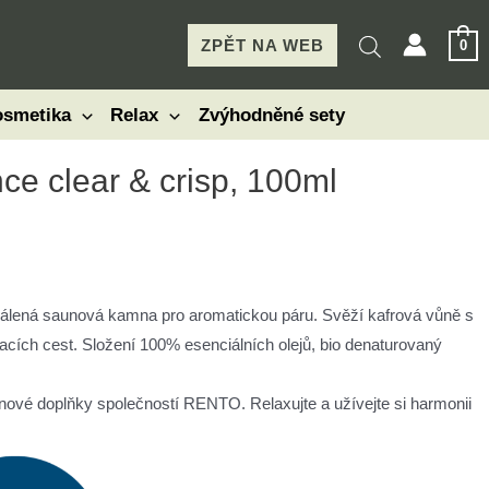
ZPĚT NA WEB
0
smetika
Relax
Zvýhodněné sety
e clear & crisp, 100ml
zpálená saunová kamna pro aromatickou páru. Svěží kafrová vůně s
acích cest. Složení 100% esenciálních olejů, bio denaturovaný
unové doplňky společností RENTO. Relaxujte a užívejte si harmonii