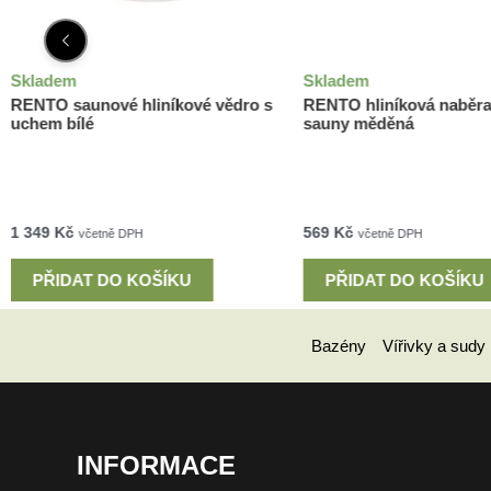
Skladem
Skladem
RENTO saunové hliníkové vědro s
RENTO hliníková naběr
uchem bílé
sauny měděná
1 349
Kč
569
Kč
včetně DPH
včetně DPH
PŘIDAT DO KOŠÍKU
PŘIDAT DO KOŠÍKU
Bazény
Vířivky a sudy
INFORMACE