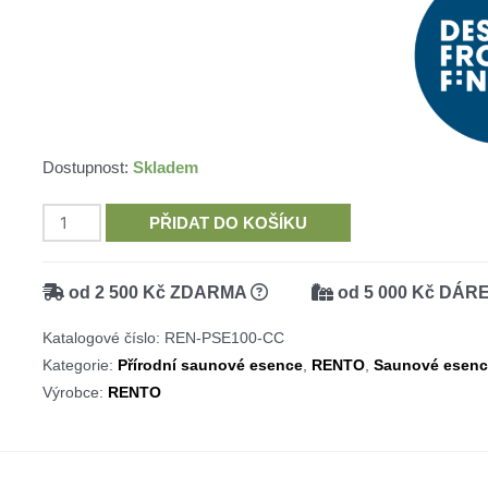
Dostupnost:
Skladem
RENTO
PŘIDAT DO KOŠÍKU
přírodní
saunová
od 2 500 Kč ZDARMA
od 5 000 Kč DÁR
esence
clear
Katalogové číslo:
REN-PSE100-CC
&
Kategorie:
Přírodní saunové esence
,
RENTO
,
Saunové esen
crisp,
Výrobce:
RENTO
100ml
množství