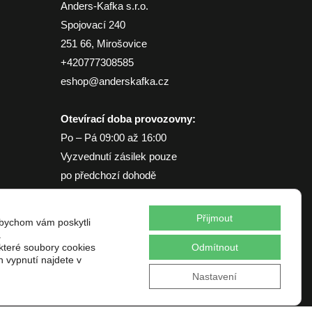
Anders-Kafka s.r.o.
Spojovací 240
251 66, Mirošovice
+420777308585
eshop@anderskafka.cz
Otevírací doba provozovny:
Po – Pá 09:00 až 16:00
Vyzvednutí zásilek pouze
po předchozí dohodě
Přijmout
bychom vám poskytli
.
 které soubory cookies
Odmítnout
h vypnutí najdete v
Nastavení