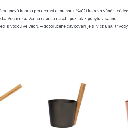
ená saunová kamna pro aromatickou páru. Svěží kafrová vůně s nádec
voda. Veganské. Vonná esence násobí požitek z pobytu v sauně.
dí s vodou ve vědru – doporučené dávkování je tři víčka na litr vody