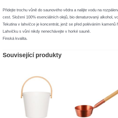
Přidejte trochu vůně do saunového vědra a nalijte vodu na rozpál
cest. Složení 100% esenciálních olejů, bio denaturovaný alkohol, 
Tekutina v lahvičce je koncentrát, jenž se před poléváním kamenů ře
Lahvičku s vůní nikdy nenechávejte v horké sauně.
Finská kvalita.
Související produkty