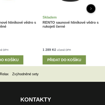
Skladem
vé hliníkové vědro s
RENTO saunové hliníkové vědro s
děné
rukojetí černé
1 289
Kč
ně DPH
včetně DPH
DO KOŠÍKU
PŘIDAT DO KOŠÍKU
Relax
Zvýhodněné sety
KONTAKTY