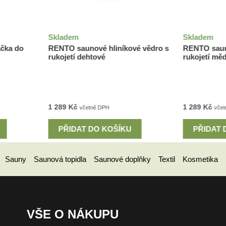
Skladem
Skladem
ačka do
RENTO saunové hliníkové vědro s
RENTO sauno
rukojetí dehtové
rukojetí mě
1 289
Kč
1 289
Kč
včetně DPH
včet
PŘIDAT DO KOŠÍKU
PŘIDAT 
Sauny
Saunová topidla
Saunové doplňky
Textil
Kosmetika
VŠE O NÁKUPU