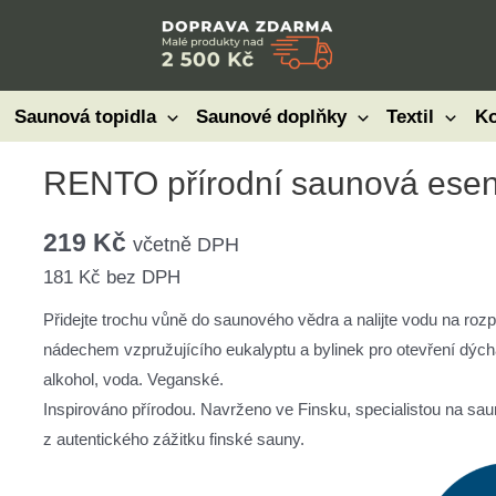
Saunová topidla
Saunové doplňky
Textil
Ko
RENTO přírodní saunová esenc
219
Kč
včetně DPH
181
Kč
bez DPH
Přidejte trochu vůně do saunového vědra a nalijte vodu na ro
nádechem vzpružujícího eukalyptu a bylinek pro otevření dých
alkohol, voda. Veganské.
Inspirováno přírodou. Navrženo ve Finsku, specialistou na sa
z autentického zážitku finské sauny.