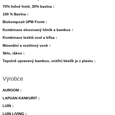
70% lněné froté, 30% bavlna
2
100 % Bavlna
3
Biokompozit UPM Formi
1
Kombinace eloxovaný hliník a bambus
3
Kombinace lesklá ocel a bříza
1
Minerální a rostlinný vosk
3
Sklo, rákos
1
Tepelně upravený bambus, vnitřní kbelík je z plastu
1
Výrobce
AUROOM
2
LAPUAN KANKURIT
2
LUIN
1
LUIN LIVING
6