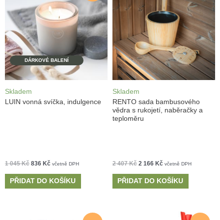
DÁRKOVÉ BALENÍ
Skladem
Skladem
LUIN vonná svíčka, indulgence
RENTO sada bambusového
vědra s rukojetí, naběračky a
teploměru
1 045
Kč
836
Kč
2 407
Kč
2 166
Kč
včetně DPH
včetně DPH
PŘIDAT DO KOŠÍKU
PŘIDAT DO KOŠÍKU