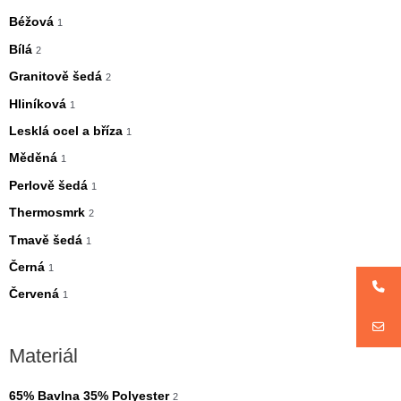
á
á
Béžová
1
l
l
Bílá
2
n
n
Granitově šedá
2
í
í
Hliníková
1
c
c
Lesklá ocel a bříza
1
e
e
Měděná
1
n
n
Perlově šedá
1
a
a
Thermosmrk
2
Tmavě šedá
1
Černá
1
Červená
1
Materiál
65% Bavlna 35% Polyester
2