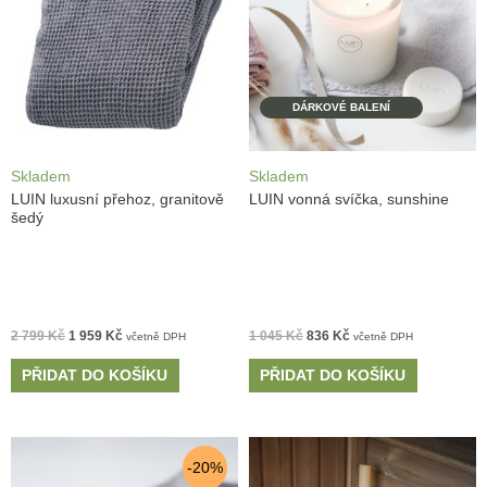
DÁRKOVÉ BALENÍ
Skladem
Skladem
LUIN luxusní přehoz, granitově
LUIN vonná svíčka, sunshine
šedý
2 799
Kč
1 959
Kč
1 045
Kč
836
Kč
včetně DPH
včetně DPH
PŘIDAT DO KOŠÍKU
PŘIDAT DO KOŠÍKU
-20%