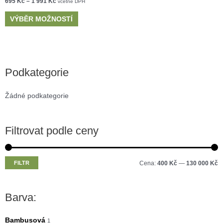
695
Kč
–
1 991
Kč
včetně DPH
VÝBĚR MOŽNOSTÍ
Podkategorie
Žádné podkategorie
Filtrovat podle ceny
M
M
FILTR
Cena:
400 Kč
—
130 000 Kč
i
a
n
x
Barva:
i
i
m
m
Bambusová
1