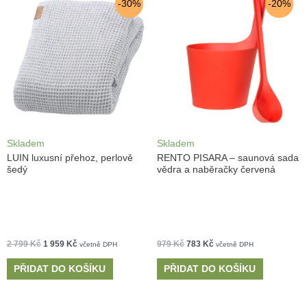
-30%
-20%
Skladem
Skladem
LUIN luxusní přehoz, perlově
RENTO PISARA – saunová sada
šedý
vědra a naběračky červená
2 799
Kč
1 959
Kč
979
Kč
783
Kč
včetně DPH
včetně DPH
PŘIDAT DO KOŠÍKU
PŘIDAT DO KOŠÍKU