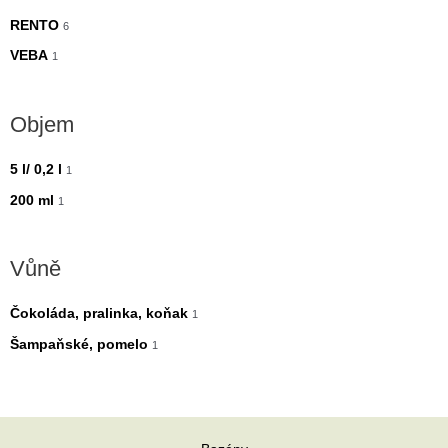
RENTO
6
VEBA
1
Objem
5 l/ 0,2 l
1
200 ml
1
Vůně
Čokoláda, pralinka, koňak
1
Šampaňské, pomelo
1