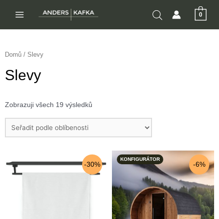
Přeskočit
0
na
MAIN
obsah
MENU
Domů
/ Slevy
Slevy
Zobrazuji všech 19 výsledků
KONFIGURÁTOR
-30%
-6%