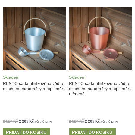
Skladem
Skladem
RENTO sada hliníkového vědra
RENTO sada hliníkového vědra
s uchem, naběračky a teploměru
s uchem, naběračky a teploměru
měděná
2 517
Kč
2 265
Kč
2 517
Kč
2 265
Kč
včetně DPH
včetně DPH
PŘIDAT DO KOŠÍKU
PŘIDAT DO KOŠÍKU