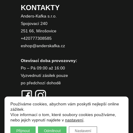
KONTAKTY
Anders-Kafka s.r.o.
Spojovací 240
251 66, Mirošovice
+420777308585
eshop@anderskafka.cz
Otevírací doba provozovny:
Po – Pá 09:00 až 16:00
Vyzvednutí zásilek pouze
po předchozí dohodě
Používáme cookies, abychom vám poskytli nejlepší online
zážitek.
Více informací o tom, které soubory cookies používáme,
nebo jejich vypnutí najdete v
nastavení
.
Copyright © 2026 Anders & Kafka
Přijmout
Odmítnout
Nastavení