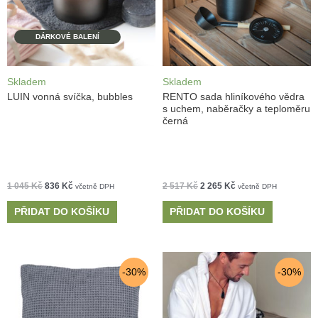
DÁRKOVÉ BALENÍ
Skladem
Skladem
LUIN vonná svíčka, bubbles
RENTO sada hliníkového vědra
s uchem, naběračky a teploměru
černá
1 045
Kč
836
Kč
2 517
Kč
2 265
Kč
včetně DPH
včetně DPH
PŘIDAT DO KOŠÍKU
PŘIDAT DO KOŠÍKU
-30%
-30%