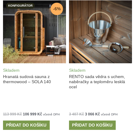
KONFIGURÁTOR
-6%
Skladem
Skladem
Hranatá sudová sauna z
RENTO sada vědra s uchem,
thermowood – SOLA 140
naběračky a teploměru lesklá
ocel
113 999
Kč
106 999
Kč
3 407
Kč
3 066
Kč
včetně DPH
včetně DPH
PŘIDAT DO KOŠÍKU
PŘIDAT DO KOŠÍKU