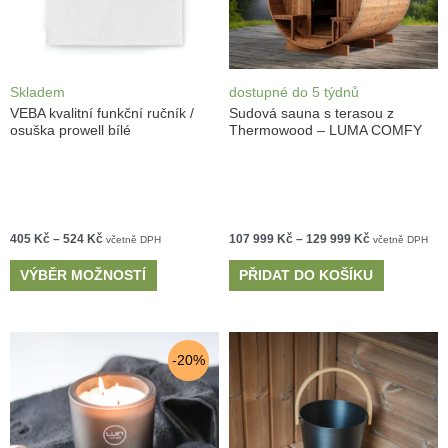
Skladem
dostupné do 5 týdnů
VEBA kvalitní funkční ručník /
Sudová sauna s terasou z
osuška prowell bílé
Thermowood – LUMA COMFY
405
Kč
–
524
Kč
107 999
Kč
–
129 999
Kč
včetně DPH
včetně DPH
VÝBĚR MOŽNOSTÍ
PŘIDAT DO KOŠÍKU
-20%