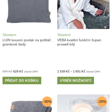
Skladem
Skladem
LUIN luxusní povlak na polštář,
VEBA kvalitní funkční župan
granitově šedý
prowell bílý
899
Kč
629
Kč
1 539
Kč
–
1 651
Kč
včetně DPH
včetně DPH
PŘIDAT DO KOŠÍKU
VÝBĚR MOŽNOSTÍ
-30%
-20%