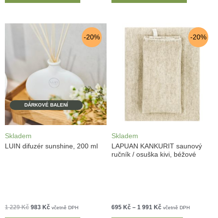
-20%
-20%
DÁRKOVÉ BALENÍ
Skladem
Skladem
LUIN difuzér sunshine, 200 ml
LAPUAN KANKURIT saunový
ručník / osuška kivi, béžové
1 229
Kč
983
Kč
695
Kč
–
1 991
Kč
včetně DPH
včetně DPH