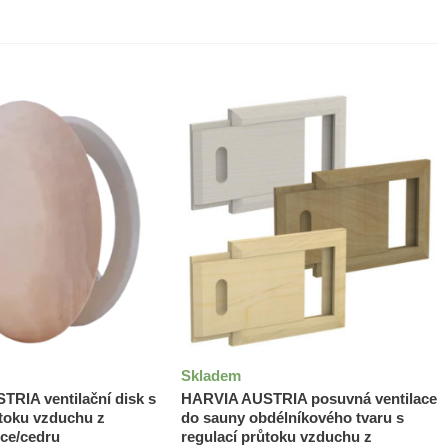
Skladem
RIA ventilační disk s
HARVIA AUSTRIA posuvná ventilace
ůtoku vzduchu z
do sauny obdélníkového tvaru s
ice/cedru
regulací průtoku vzduchu z