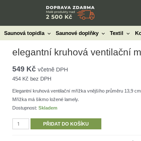
Saunová topidla
Saunové doplňky
Textil
Ko
elegantní kruhová ventilační 
549
Kč
včetně DPH
454
Kč
bez DPH
Elegantní kruhová ventilační mřížka vnějšího průměru 13,9 cm
Mřížka má šikmo ložené lamely.
Dostupnost:
Skladem
elegantní
PŘIDAT DO KOŠÍKU
kruhová
ventilační