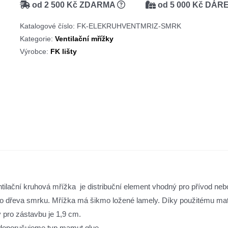
od 2 500 Kč ZDARMA
od 5 000 Kč DÁR
mřížka
ze
Katalogové číslo:
FK-ELEKRUHVENTMRIZ-SMRK
smrku
Kategorie:
Ventilační mřížky
množství
Výrobce:
FK lišty
ntilační kruhová mřížka je distribuční element vhodný pro přívod n
o dřeva smrku. Mřížka má šikmo ložené lamely. Díky použitému mater
 pro zástavbu je 1,9 cm.
 doporučujeme typ mamut glue.