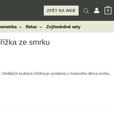
ZPĚT NA WEB
0
smetika
Relax
Zvýhodněné sety
mřížka ze smrku
. Ventilační kruhová mřížka je vyrobena z masivního dřeva smrku.