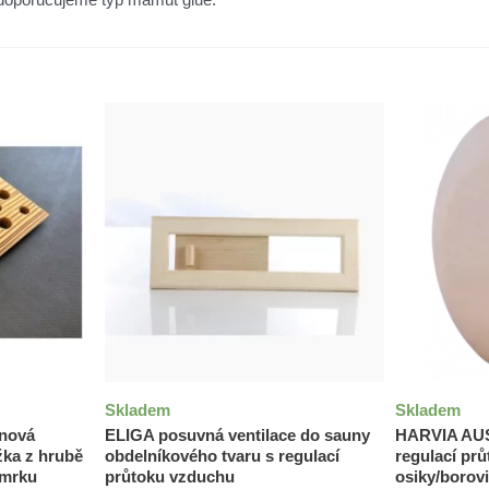
Skladem
Skladem
nová
ELIGA posuvná ventilace do sauny
HARVIA AUST
žka z hrubě
obdelníkového tvaru s regulací
regulací pr
smrku
průtoku vzduchu
osiky/borov