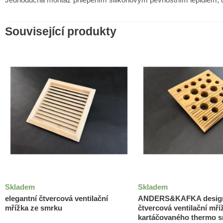
Související produkty
Skladem
Skladem
elegantní čtvercová ventilační
ANDERS&KAFKA desig
mřížka ze smrku
čtvercová ventilační mří
kartáčovaného thermo 