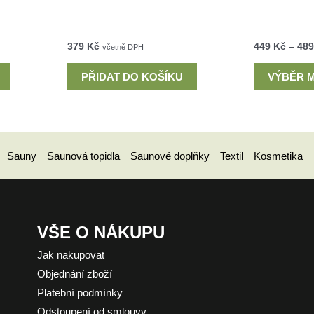
379
Kč
449
Kč
–
48
včetně DPH
PŘIDAT DO KOŠÍKU
VÝBĚR 
Sauny
Saunová topidla
Saunové doplňky
Textil
Kosmetika
VŠE O NÁKUPU
Jak nakupovat
Objednání zboží
Platební podmínky
Odstoupení od smlouvy