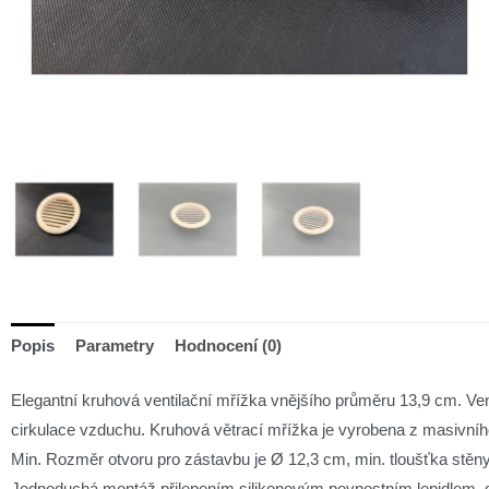
Popis
Parametry
Hodnocení (0)
Elegantní kruhová ventilační mřížka vnějšího průměru 13,9 cm. Ve
cirkulace vzduchu. Kruhová větrací mřížka je vyrobena z masivníh
Min. Rozměr otvoru pro zástavbu je Ø 12,3 cm, min. tloušťka stěny
Jednoduchá montáž přilepením silikonovým pevnostním lepidlem,