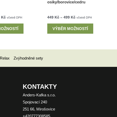
osiky/borovice/cedru
9
Kč
449
Kč
–
499
Kč
včetně DPH
včetně DPH
MOŽNOSTÍ
VÝBĚR MOŽNOSTÍ
Relax
Zvýhodněné sety
KONTAKTY
Anders-Kafka s.r.o.
Spojovací 240
251 66, Mirošovice
+420777308585