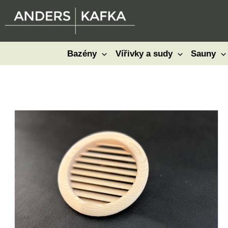
Přeskočit
na
obsah
Bazény
Vířivky a sudy
Sauny