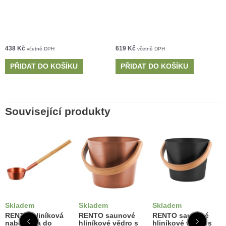
438
Kč
619
Kč
včetně DPH
včetně DPH
PŘIDAT DO KOŠÍKU
PŘIDAT DO KOŠÍKU
Související produkty
Skladem
Skladem
Skladem
RENTO hliníková
RENTO saunové
RENTO saunové
naběračka do
hliníkové vědro s
hliníkové vědro s