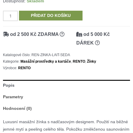
Dostupnost:
Skladem
RENTO
PŘIDAT DO KOŠÍKU
masážní
saunová
od 2 500 Kč ZDARMA
od 5 000 Kč
žínka
DÁREK
laituri,
šedá
Katalogové číslo:
REN-ZINKA-LAIT-SEDA
množství
Kategorie:
Masážní prostředky a kartáče
,
RENTO
,
Žínky
Výrobce:
RENTO
Popis
Parametry
Hodnocení (0)
Luxusní masážní žínka s nadčasovým designem. Použití na běžné
jemné mytí a peeling celého těla. Pokožku změkčenou saunováním