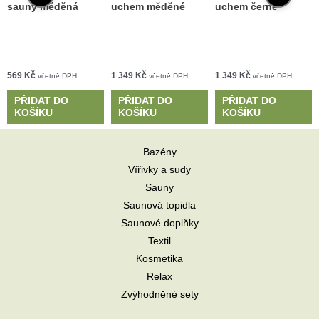
sauny měděná
uchem měděné
uchem černé
569
Kč
1 349
Kč
1 349
Kč
včetně DPH
včetně DPH
včetně DPH
PŘIDAT DO
PŘIDAT DO
PŘIDAT DO
KOŠÍKU
KOŠÍKU
KOŠÍKU
Bazény
Vířivky a sudy
Sauny
Saunová topidla
Saunové doplňky
Textil
Kosmetika
Relax
Zvýhodněné sety