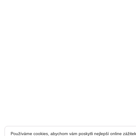
Používáme cookies, abychom vám poskytli nejlepší online zážitek