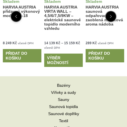
Skladem
Skladem
Skladem
HARVIA AUSTRIA
HARVIA AUSTRIA
HARVIA AUSTRIA
přídavný výkonový
VIRTA WALL –
saunová
modul S2–18
4,5/6/7,5/9KW –
odpařovací
elektrické saunové
zaoblená mastková
topidlo moderního
aroma nádoba
vzhledu
8 249
Kč
14 139
Kč
–
15 159
Kč
289
Kč
včetně DPH
včetně DPH
včetně DPH
PŘIDAT DO
PŘIDAT DO
VÝBĚR
KOŠÍKU
KOŠÍKU
MOŽNOSTÍ
Bazény
Vířivky a sudy
Sauny
Saunová topidla
Saunové doplňky
Textil