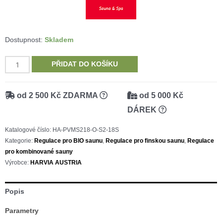
Dostupnost:
Skladem
HARVIA
PŘIDAT DO KOŠÍKU
AUSTRIA
přídavný
od 2 500 Kč ZDARMA
od 5 000 Kč
výkonový
DÁREK
modul
S2–
Katalogové číslo:
HA-PVMS218-O-S2-18S
18S
Kategorie:
Regulace pro BIO saunu
,
Regulace pro finskou saunu
,
Regulace
-
pro kombinované sauny
NÍZKOHLUČNÝ
Výrobce:
HARVIA AUSTRIA
množství
Popis
Parametry