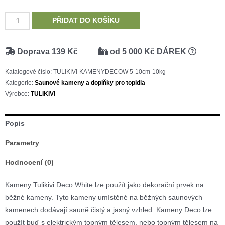
TULIKIVI
PŘIDAT DO KOŠÍKU
deco
white
Doprava 139 Kč
od 5 000 Kč DÁREK
–
dekorační
Katalogové číslo:
TULIKIVI-KAMENYDECOW 5-10cm-10kg
saunové
Kategorie:
Saunové kameny a doplňky pro topidla
kameny
Výrobce:
TULIKIVI
velikosti
5
Popis
–
Parametry
10
cm,
Hodnocení (0)
10
kg
Kameny Tulikivi Deco White lze použít jako dekorační prvek na
množství
běžné kameny. Tyto kameny umístěné na běžných saunových
kamenech dodávají sauně čistý a jasný vzhled. Kameny Deco lze
použít buď s elektrickým topným tělesem, nebo topným tělesem na