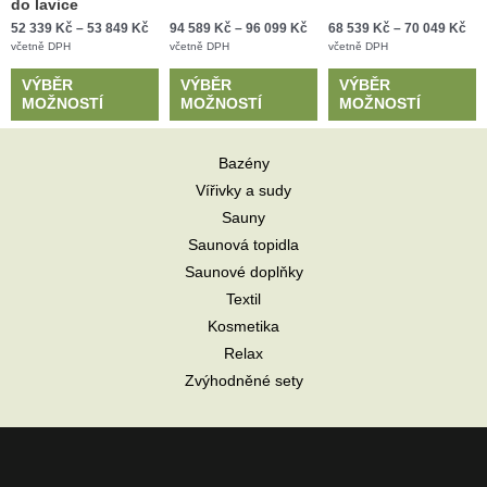
do lavice
52 339
Kč
–
53 849
Kč
94 589
Kč
–
96 099
Kč
68 539
Kč
–
70 049
Kč
včetně DPH
včetně DPH
včetně DPH
VÝBĚR
VÝBĚR
VÝBĚR
MOŽNOSTÍ
MOŽNOSTÍ
MOŽNOSTÍ
Bazény
Vířivky a sudy
Sauny
Saunová topidla
Saunové doplňky
Textil
Kosmetika
Relax
Zvýhodněné sety