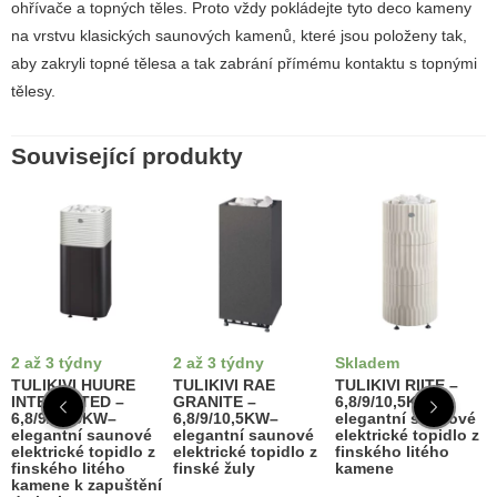
ohřívače a topných těles. Proto vždy pokládejte tyto deco kameny
na vrstvu klasických saunových kamenů, které jsou položeny tak,
aby zakryli topné tělesa a tak zabrání přímému kontaktu s topnými
tělesy.
Související produkty
2 až 3 týdny
2 až 3 týdny
Skladem
TULIKIVI HUURE
TULIKIVI RAE
TULIKIVI RIITE –
INTEGRATED –
GRANITE –
6,8/9/10,5KW–
6,8/9/10,5KW–
6,8/9/10,5KW–
elegantní saunové
elegantní saunové
elegantní saunové
elektrické topidlo z
elektrické topidlo z
elektrické topidlo z
finského litého
finského litého
finské žuly
kamene
kamene k zapuštění