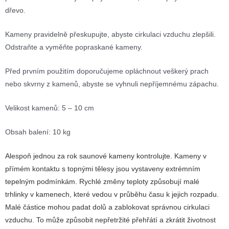
dřevo.
Kameny pravidelně přeskupujte, abyste cirkulaci vzduchu zlepšili.
Odstraňte a vyměňte popraskané kameny.
Před prvním použitím doporučujeme opláchnout veškerý prach
nebo skvrny z kamenů, abyste se vyhnuli nepříjemnému zápachu.
Velikost kamenů: 5 – 10 cm
Obsah balení: 10 kg
Alespoň jednou za rok saunové kameny kontrolujte. Kameny v
přímém kontaktu s topnými tělesy jsou vystaveny extrémním
tepelným podmínkám. Rychlé změny teploty způsobují malé
trhlinky v kamenech, které vedou v průběhu času k jejich rozpadu.
Malé částice mohou padat dolů a zablokovat správnou cirkulaci
vzduchu. To může způsobit nepřetržité přehřátí a zkrátit životnost