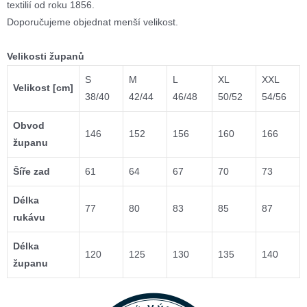
textilií od roku 1856.
Doporučujeme objednat menší velikost.
Velikosti županů
S
M
L
XL
XXL
Velikost [cm]
38/40
42/44
46/48
50/52
54/56
Obvod
146
152
156
160
166
županu
Šíře zad
61
64
67
70
73
Délka
77
80
83
85
87
rukávu
Délka
120
125
130
135
140
županu