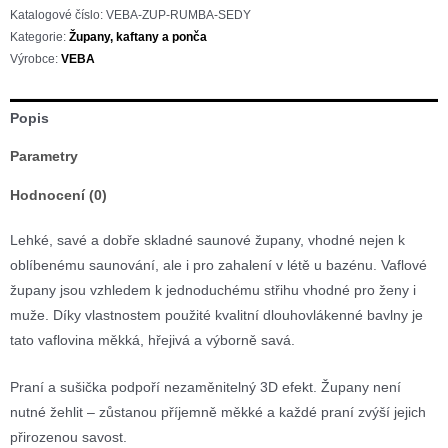
100%
Katalogové číslo:
VEBA-ZUP-RUMBA-SEDY
bavlny
Kategorie:
Župany, kaftany a ponča
šedý
Výrobce:
VEBA
množství
Popis
Parametry
Hodnocení (0)
Lehké, savé a dobře skladné saunové župany, vhodné nejen k
oblíbenému saunování, ale i pro zahalení v létě u bazénu. Vaflové
župany jsou vzhledem k jednoduchému střihu vhodné pro ženy i
muže. Díky vlastnostem použité kvalitní dlouhovlákenné bavlny je
tato vaflovina měkká, hřejivá a výborně savá.
Praní a sušička podpoří nezaměnitelný 3D efekt. Župany není
nutné žehlit – zůstanou příjemně měkké a každé praní zvýší jejich
přirozenou savost.