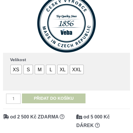
Velikost
XS
S
M
L
XL
XXL
VEBA
PŘIDAT DO KOŠÍKU
moderní
vaflový
od 2 500 Kč ZDARMA
od 5 000 Kč
župan
DÁREK
ze