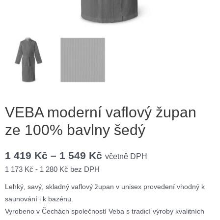
VEBA moderní vaflový župan
ze 100% bavlny šedý
1 419
Kč
–
1 549
Kč
včetně DPH
1 173
Kč
-
1 280
Kč
bez DPH
Lehký, savý, skladný vaflový župan v unisex provedení vhodný k
saunování i k bazénu.
Vyrobeno v Čechách společností Veba s tradicí výroby kvalitních