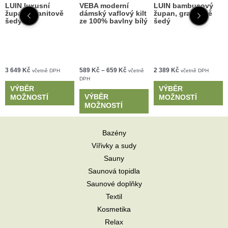
LUIN luxusní
VEBA moderní
LUIN bambusový
župan, granitově
dámský vaflový kilt
župan, granitově
šedý
ze 100% bavlny bílý
šedý
3 649
Kč
589
Kč
–
659
Kč
2 389
Kč
včetně DPH
včetně
včetně DPH
DPH
VÝBĚR
VÝBĚR
VÝBĚR
MOŽNOSTÍ
MOŽNOSTÍ
MOŽNOSTÍ
Bazény
Vířivky a sudy
Sauny
Saunová topidla
Saunové doplňky
Textil
Kosmetika
Relax