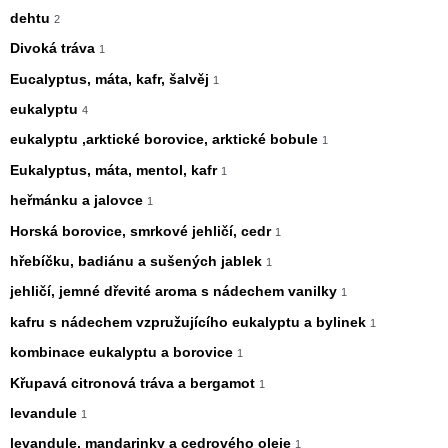
dehtu
2
Divoká tráva
1
Eucalyptus, máta, kafr, šalvěj
1
eukalyptu
4
eukalyptu ,arktické borovice, arktické bobule
1
Eukalyptus, máta, mentol, kafr
1
heřmánku a jalovce
1
Horská borovice, smrkové jehličí, cedr
1
hřebíčku, badiánu a sušených jablek
1
jehličí, jemné dřevité aroma s nádechem vanilky
1
kafru s nádechem vzpružujícího eukalyptu a bylinek
1
kombinace eukalyptu a borovice
1
Křupavá citronová tráva a bergamot
1
levandule
1
levandule, mandarinky a cedrového oleje
1