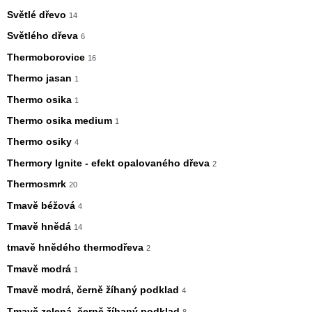
Světlé dřevo
14
Světlého dřeva
6
Thermoborovice
16
Thermo jasan
1
Thermo osika
1
Thermo osika medium
1
Thermo osiky
4
Thermory Ignite - efekt opalovaného dřeva
2
Thermosmrk
20
Tmavě béžová
4
Tmavě hnědá
14
tmavě hnědého thermodřeva
2
Tmavě modrá
1
Tmavě modrá, černě žíhaný podklad
4
Tmavě zelená, černě žíhaný podklad
8