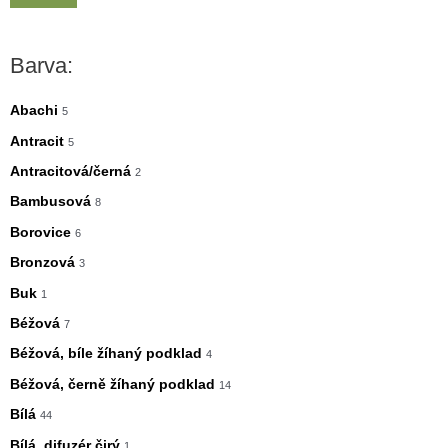
i
a
n
x
Barva:
i
i
m
m
Abachi
5
á
á
Antracit
5
l
l
Antracitová/černá
2
n
n
Bambusová
8
í
í
Borovice
6
c
c
Bronzová
3
e
e
Buk
1
n
n
Béžová
7
a
a
Béžová, bíle žíhaný podklad
4
Béžová, černě žíhaný podklad
14
Bílá
44
Bílá, difuzér čirý
1