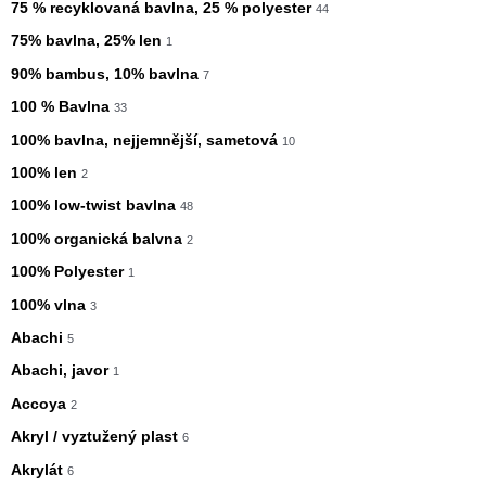
75 % recyklovaná bavlna, 25 % polyester
44
75% bavlna, 25% len
1
90% bambus, 10% bavlna
7
100 % Bavlna
33
100% bavlna, nejjemnější, sametová
10
100% len
2
100% low-twist bavlna
48
100% organická balvna
2
100% Polyester
1
100% vlna
3
Abachi
5
Abachi, javor
1
Accoya
2
Akryl / vyztužený plast
6
Akrylát
6