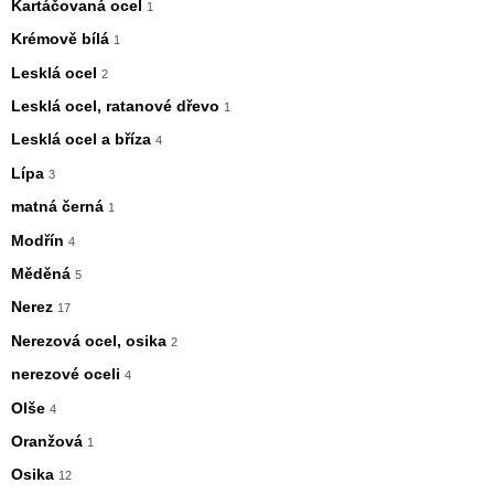
Kartáčovaná ocel
1
Krémově bílá
1
Lesklá ocel
2
Lesklá ocel, ratanové dřevo
1
Lesklá ocel a bříza
4
Lípa
3
matná černá
1
Modřín
4
Měděná
5
Nerez
17
Nerezová ocel, osika
2
nerezové oceli
4
Olše
4
Oranžová
1
Osika
12