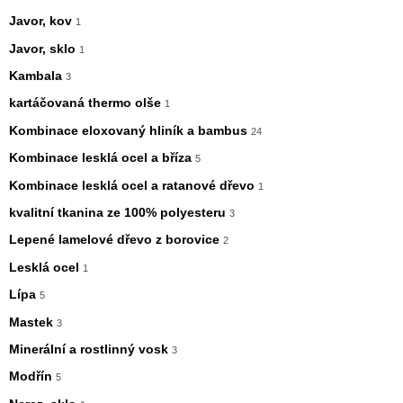
Javor, kov
1
Javor, sklo
1
Kambala
3
kartáčovaná thermo olše
1
Kombinace eloxovaný hliník a bambus
24
Kombinace lesklá ocel a bříza
5
Kombinace lesklá ocel a ratanové dřevo
1
kvalitní tkanina ze 100% polyesteru
3
Lepené lamelové dřevo z borovice
2
Lesklá ocel
1
Lípa
5
Mastek
3
Minerální a rostlinný vosk
3
Modřín
5