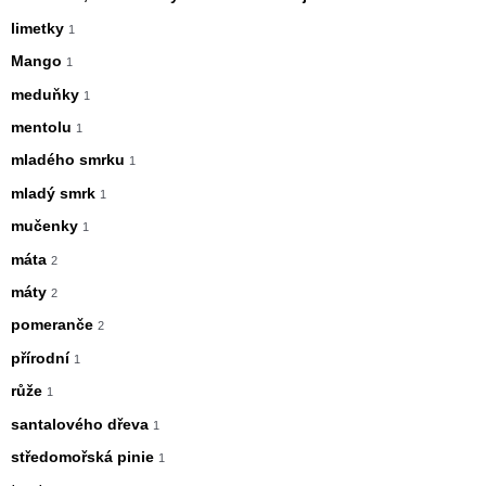
limetky
1
Mango
1
meduňky
1
mentolu
1
mladého smrku
1
mladý smrk
1
mučenky
1
máta
2
máty
2
pomeranče
2
přírodní
1
růže
1
santalového dřeva
1
středomořská pinie
1