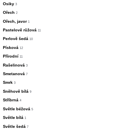
Osiky
3
Ořech
2
Ořech, javor
1
Pastelově růžová
11
Perlově šedá
10
Písková
12
Přírodní
11
Rašelinová
3
Smetanová
7
Smrk
3
Sněhově bílá
9
Stříbrná
4
Světle béžová
5
Světle bílá
1
Světle šedá
7