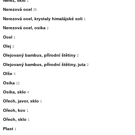
Nerez, sklo
1
Nerezová ocel
25
Nerezová ocel, krystaly himalájské soli
1
Nerezová ocel, osika
2
Ocel
1
Olej
2
Olejovaný bambus, přírodní štětiny
2
Olejovaný bambus, přírodní štětiny, juta
2
Olše
3
Osika
12
Osika, sklo
4
Ořech, javor, sklo
1
Ořech, kov
1
Ořech, sklo
1
Plast
1