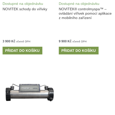
Dostupné na objednávku
Dostupné na objednávku
NOVITEK schody do vířivky
NOVITEK® controlmyspa™ –
ovládání vířivek pomocí aplikace
z mobilního zařízení
3 900
Kč
9 900
Kč
včetně DPH
včetně DPH
PŘIDAT DO KOŠÍKU
PŘIDAT DO KOŠÍKU