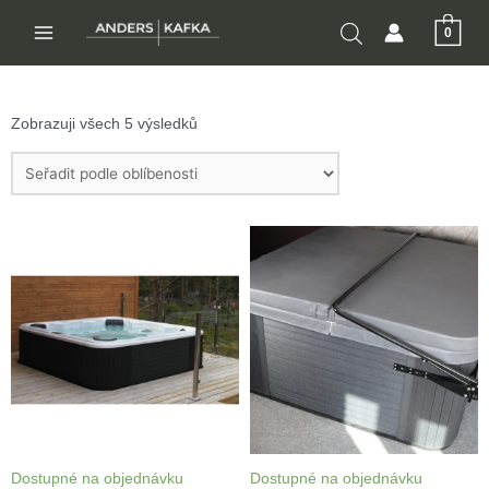
Přeskočit
0
na
MAIN
obsah
MENU
Zobrazuji všech 5 výsledků
Dostupné na objednávku
Dostupné na objednávku