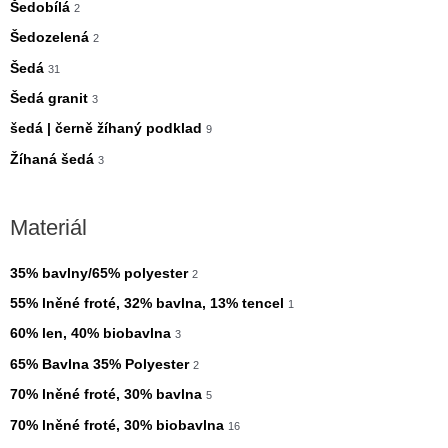
Šedobílá
2
Šedozelená
2
Šedá
31
Šedá granit
3
šedá | černě žíhaný podklad
9
Žíhaná šedá
3
Materiál
35% bavlny/65% polyester
2
55% lněné froté, 32% bavlna, 13% tencel
1
60% len, 40% biobavlna
3
65% Bavlna 35% Polyester
2
70% lněné froté, 30% bavlna
5
70% lněné froté, 30% biobavlna
16