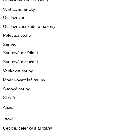
Izolace na stavbu sauny
Ventilační mřížky
Ochlazování
Ochlazovací kádě a bazény
Polévací vědra
Sprchy
Saunové osvětlení
Saunové ozvučení
Venkovní sauny
Modifikovatelné sauny
Sudové sauny
Skryté
Slevy
Textil
Čepice, čelenky a turbany