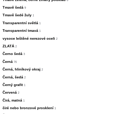
Tmavě šedá
9
Tmavě šedé žuly
1
Transparentní světlá
1
Transparentní tmavá
1
vysoce leštěné nerezové oceli
2
ZLATÁ
2
Černo šedá
3
Černá
76
Černá, hliníkový okraj
2
Černá, šedá
2
Černý grafit
1
Červená
2
Čirá, matná
1
čiré nebo bronzové prosklení
1