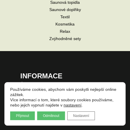
Saunová topidla
Saunové doplňky
Textil
Kosmetika
Relax
Zvýhodněné sety
INFORMACE
Úvodní strana
Používáme cookies, abychom vám poskytli nejlepší online
Zpět na web
zážitek.
Zásady ochrany osobních údajů
Více informací o tom, které soubory cookies používáme,
nebo jejich vypnutí najdete v
nastavení
.
Obchodní podmínky
Showroom
Přijmout
Odmítnout
Nastavení
O nás