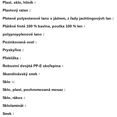
Plast, sklo, hliník
3
Plastový ratan
2
Pletené polyesterové lano s jádrem, z řady jachtingových lan
2
Plátěné froté 100 % bavlna, poutka 100 % len
4
polypropylenové lano
2
Pozinkovaná ocel
1
Pryskyřice
2
Překližka
1
Robustní dvojitá PP-E skořepina
3
Skandinávský smrk
7
Sklo
32
Sklo, plast, pochromovaná mosaz
1
Sklo, rákos
3
Sklolaminát
3
Smrk
2