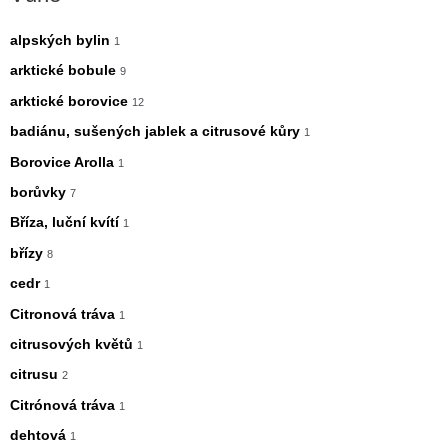
alpských bylin
1
arktické bobule
9
arktické borovice
12
badiánu, sušených jablek a citrusové kůry
1
Borovice Arolla
1
borůvky
7
Bříza, luční kvítí
1
břízy
8
cedr
1
Citronová tráva
1
citrusových květů
1
citrusu
2
Citrónová tráva
1
dehtová
1