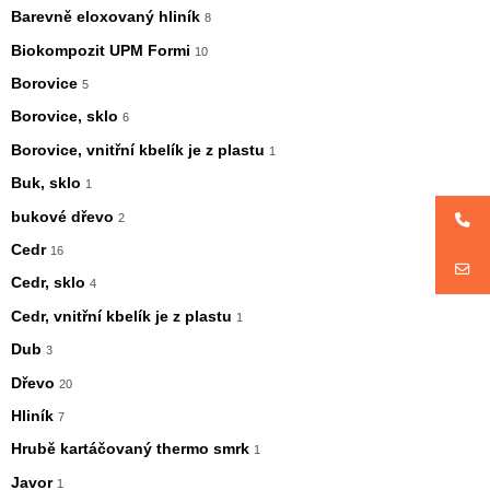
Barevně eloxovaný hliník
8
Biokompozit UPM Formi
10
Borovice
5
Borovice, sklo
6
Borovice, vnitřní kbelík je z plastu
1
Buk, sklo
1
bukové dřevo
2
Cedr
16
Cedr, sklo
4
Cedr, vnitřní kbelík je z plastu
1
Dub
3
Dřevo
20
Hliník
7
Hrubě kartáčovaný thermo smrk
1
Javor
1