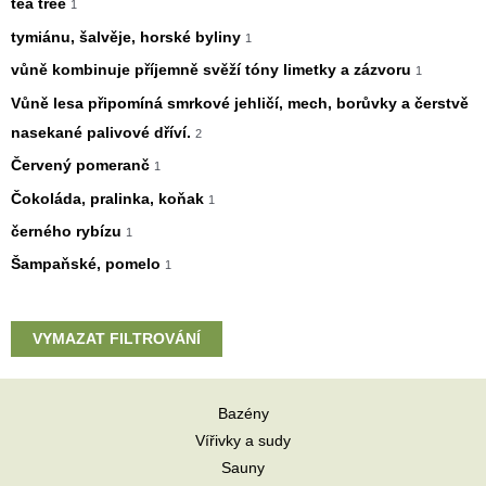
tea tree
1
tymiánu, šalvěje, horské byliny
1
vůně kombinuje příjemně svěží tóny limetky a zázvoru
1
Vůně lesa připomíná smrkové jehličí, mech, borůvky a čerstvě
nasekané palivové dříví.
2
Červený pomeranč
1
Čokoláda, pralinka, koňak
1
černého rybízu
1
Šampaňské, pomelo
1
VYMAZAT FILTROVÁNÍ
Bazény
Vířivky a sudy
Sauny