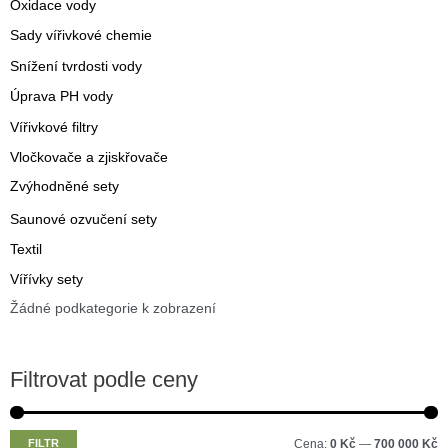
Oxidace vody
Sady vířivkové chemie
Snížení tvrdosti vody
Úprava PH vody
Vířivkové filtry
Vločkovače a zjiskřovače
Zvýhodněné sety
Saunové ozvučení sety
Textil
Vířívky sety
Žádné podkategorie k zobrazení
Filtrovat podle ceny
M
M
FILTR
Cena:
0 Kč
—
700 000 Kč