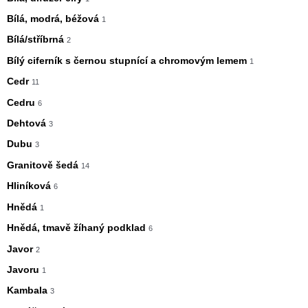
Bílá, modrá, béžová
1
Bílá/stříbrná
2
Bílý ciferník s černou stupnící a chromovým lemem
1
Cedr
11
Cedru
6
Dehtová
3
Dubu
3
Granitově šedá
14
Hliníková
6
Hnědá
1
Hnědá, tmavě žíhaný podklad
6
Javor
2
Javoru
1
Kambala
3